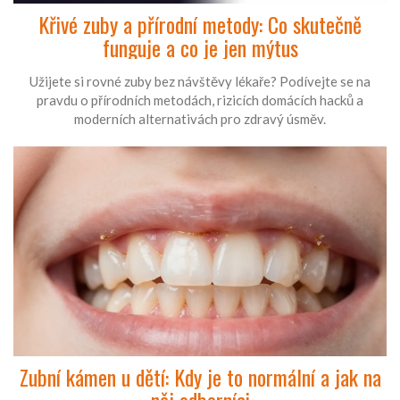
Křivé zuby a přírodní metody: Co skutečně
funguje a co je jen mýtus
Užijete si rovné zuby bez návštěvy lékaře? Podívejte se na
pravdu o přírodních metodách, rizicích domácích hacků a
moderních alternativách pro zdravý úsměv.
Zubní kámen u dětí: Kdy je to normální a jak na