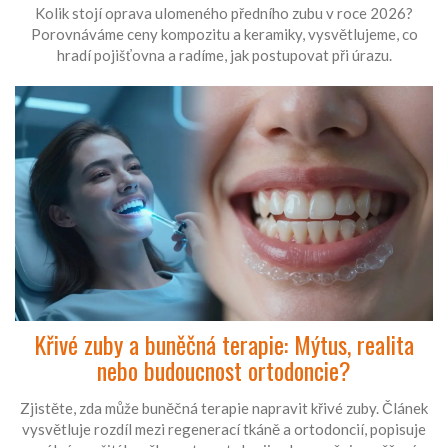
Kolik stojí oprava ulomeného předního zubu v roce 2026?
Porovnáváme ceny kompozitu a keramiky, vysvětlujeme, co
hradí pojišťovna a radíme, jak postupovat při úrazu.
Křivé zuby a buněčná terapie: Mýtus, realita
nebo budoucnost ortodoncie?
Zjistěte, zda může buněčná terapie napravit křivé zuby. Článek
vysvětluje rozdíl mezi regenerací tkáně a ortodoncií, popisuje