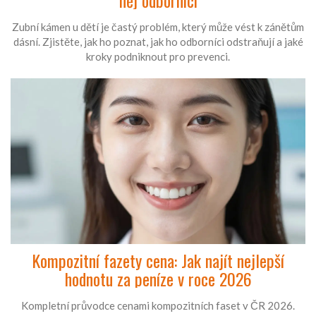
něj odborníci
Zubní kámen u dětí je častý problém, který může vést k zánětům
dásní. Zjistěte, jak ho poznat, jak ho odborníci odstraňují a jaké
kroky podniknout pro prevenci.
Kompozitní fazety cena: Jak najít nejlepší
hodnotu za peníze v roce 2026
Kompletní průvodce cenami kompozitních faset v ČR 2026.