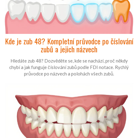
Kde je zub 48? Kompletní průvodce po číslování
zubů a jejich názvech
Hledáte zub 48? Dozvěděte se, kde se nachází, proč někdy
chybí a jak funguje číslování zubů podle FDI notace. Rychlý
průvodce po názvech a polohách všech zubů.