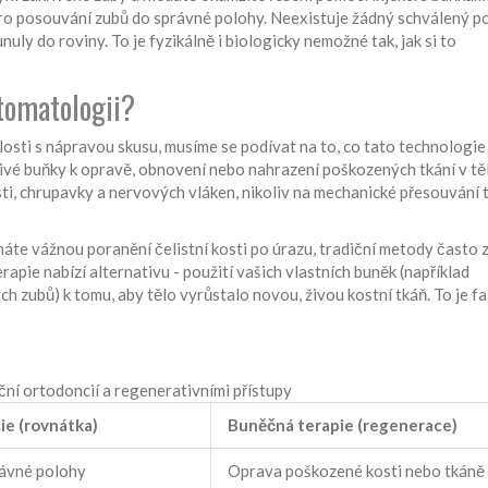
pro posouvání zubů do správné polohy. Neexistuje žádný schválený p
nuly do roviny. To je fyzikálně i biologicky nemožné tak, jak si to
stomatologii?
osti s nápravou skusu, musíme se podívat na to, co tato technologie
 živé buňky k opravě, obnovení nebo nahrazení poškozených tkání v tě
ti, chrupavky a nervových vláken, nikoliv na mechanické přesouvání 
áte vážnou poranění čelistní kosti po úrazu, tradiční metody často 
rapie nabízí alternativu - použití vašich vlastních buněk (například
zubů) k tomu, aby tělo vyrůstalo novou, živou kostní tkáň. To je fas
ční ortodoncií a regenerativními přístupy
ie (rovnátka)
Buněčná terapie (regenerace)
rávné polohy
Oprava poškozené kosti nebo tkáně