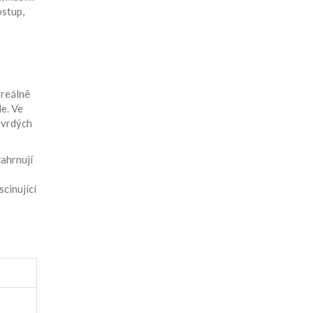
ostup,
 reálně
le
. Ve
tvrdých
zahrnují
cinující