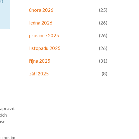
et
února 2026
(25)
ledna 2026
(26)
prosince 2025
(26)
listopadu 2025
(26)
října 2025
(31)
září 2025
(8)
napravit
cích
aše
i, musím