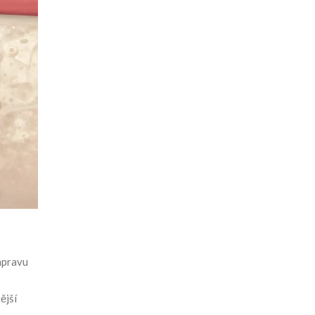
ápravu
ější