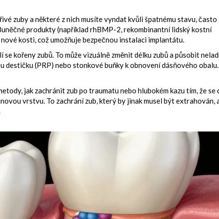
ivé zuby a některé z nich musíte vyndat kvůli špatnému stavu, často
 Buněčné produkty (například rhBMP-2, rekombinantní lidský kostní
nové kosti, což umožňuje bezpečnou instalaci implantátu.
í se kořeny zubů. To může vizuálně změnit délku zubů a působit nelad
atou destičku (PRP) nebo stonkové buňky k obnovení dásňového obalu.
metody, jak zachránit zub po traumatu nebo hlubokém kazu tím, že se 
ovou vrstvu. To zachrání zub, který by jinak musel být extrahován, 
.