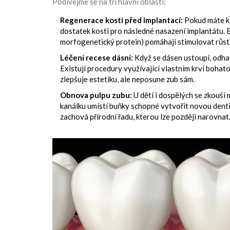
Podívejme se na tři hlavní oblasti:
Regenerace kosti před implantací:
Pokud máte kř
dostatek kosti pro následné nasazení implantátu.
morfogenetický protein) pomáhají stimulovat růst 
Léčení recese dásní:
Když se dásen ustoupí, odhal
Existují procedury využívající vlastním krví boh
zlepšuje estetiku, ale neposune zub sám.
Obnova pulpu zubu:
U dětí i dospělých se zkouší 
kanálku umístí buňky schopné vytvořit novou dentin
zachová přírodní řadu, kterou lze později narovnat