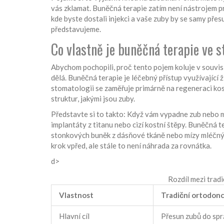
vás zklamat. Buněčná terapie zatím není nástrojem 
kde byste dostali injekci a vaše zuby by se samy přesu
představujeme.
Co vlastně je buněčná terapie ve 
Abychom pochopili, proč tento pojem koluje v souvisl
dělá.
Buněčná terapie
je
léčebný přístup využívající
stomatologii se zaměřuje primárně na regeneraci kos
struktur, jakými jsou zuby.
Představte si to takto: Když vám vypadne zub nebo m
implantáty z titanu nebo cizí kostní štěpy. Buněčná te
stonkových buněk z dásňové tkáně nebo mízy mléčných 
krok vpřed, ale stále to není náhrada za rovnátka.
d>
Rozdíl mezi tradi
Vlastnost
Tradiční ortodonc
Hlavní cíl
Přesun zubů do sp