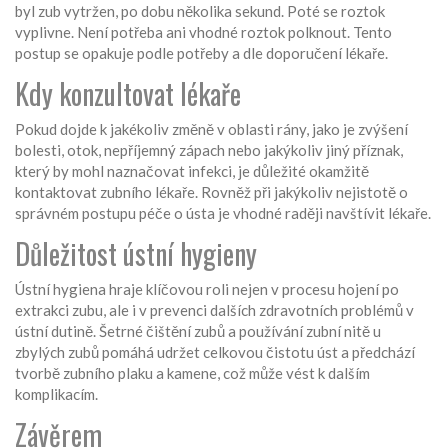
byl zub vytržen, po dobu několika sekund. Poté se roztok
vyplivne. Není potřeba ani vhodné roztok polknout. Tento
postup se opakuje podle potřeby a dle doporučení lékaře.
Kdy konzultovat lékaře
Pokud dojde k jakékoliv změně v oblasti rány, jako je zvýšení
bolesti, otok, nepříjemný zápach nebo jakýkoliv jiný příznak,
který by mohl naznačovat infekci, je důležité okamžitě
kontaktovat zubního lékaře. Rovněž při jakýkoliv nejistotě o
správném postupu péče o ústa je vhodné raději navštívit lékaře.
Důležitost ústní hygieny
Ústní hygiena hraje klíčovou roli nejen v procesu hojení po
extrakci zubu, ale i v prevenci dalších zdravotních problémů v
ústní dutině. Šetrné čištění zubů a používání zubní nitě u
zbylých zubů pomáhá udržet celkovou čistotu úst a předchází
tvorbě zubního plaku a kamene, což může vést k dalším
komplikacím.
Závěrem