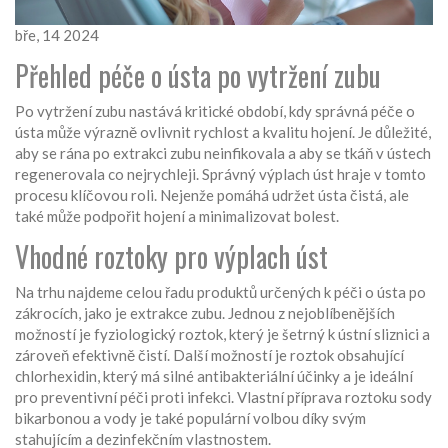
bře, 14 2024
Přehled péče o ústa po vytržení zubu
Po vytržení zubu nastává kritické období, kdy správná péče o
ústa může výrazně ovlivnit rychlost a kvalitu hojení. Je důležité,
aby se rána po extrakci zubu neinfikovala a aby se tkáň v ústech
regenerovala co nejrychleji. Správný výplach úst hraje v tomto
procesu klíčovou roli. Nejenže pomáhá udržet ústa čistá, ale
také může podpořit hojení a minimalizovat bolest.
Vhodné roztoky pro výplach úst
Na trhu najdeme celou řadu produktů určených k péči o ústa po
zákrocích, jako je extrakce zubu. Jednou z nejoblíbenějších
možností je fyziologický roztok, který je šetrný k ústní sliznici a
zároveň efektivně čistí. Další možností je roztok obsahující
chlorhexidin, který má silné antibakteriální účinky a je ideální
pro preventivní péči proti infekci. Vlastní příprava roztoku sody
bikarbonou a vody je také populární volbou díky svým
stahujícím a dezinfekčním vlastnostem.