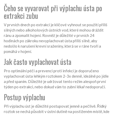
Čeho se vyvarovat při výplachu ústa po
extrakci zubu
V prvních dnech po extrakci je klíčové vyhnout se použití příliš
silných nebo alkoholových ústních vod, které mohou dráždit
ránu a zpomalit hojení. Rovněž je důležité v prvních 24
hodinách po zákroku nevyplachovat ústa příliš silně, aby
nedošlo k narušení krevní sraženiny, která se v ráne tvoří a
pomáhá v hojení.
Jak často vyplachovat ústa
Pro optimální péči a prevenci proti infekci je doporučeno
vyplachovat ústa lehkým roztokem 2-3x denně, ideálně po jídle
a před spaním. Důležité je udržovat tento režim alespoň první
týden po extrakci, nebo dokud vám to zubní lékař nedoporučí.
Postup výplachu
Při výplachu úst je důležité postupovat jemně a pečlivě. Řídký
roztok se nechá působit v ústní dutině na postiženém místě, kde