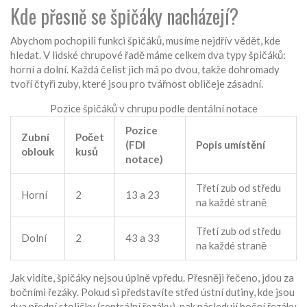
Kde přesně se špičáky nacházejí?
Abychom pochopili funkci špičáků, musíme nejdřív vědět, kde
hledat. V lidské chrupové řadě máme celkem dva typy špičáků:
horní a dolní. Každá čelist jich má po dvou, takže dohromady
tvoří čtyři zuby, které jsou pro tvářnost obličeje zásadní.
Pozice špičáků v chrupu podle dentální notace
Pozice
Zubní
Počet
(FDI
Popis umístění
oblouk
kusů
notace)
Třetí zub od středu
Horní
2
13 a 23
na každé straně
Třetí zub od středu
Dolní
2
43 a 33
na každé straně
Jak vidíte, špičáky nejsou úplně vpředu. Přesněji řečeno, jdou za
bočními řezáky. Pokud si představíte střed ústní dutiny, kde jsou
dva přední stoličky (centrální řezáky), pak následují boční řezáky