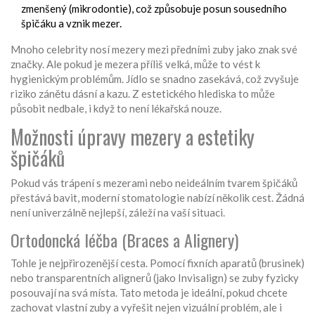
zmenšený (mikrodontie), což způsobuje posun sousedního
špičáku a vznik mezer.
Mnoho celebrity nosí mezery mezi předními zuby jako znak své
značky. Ale pokud je mezera příliš velká, může to vést k
hygienickým problémům. Jídlo se snadno zasekává, což zvyšuje
riziko zánětu dásní a kazu. Z estetického hlediska to může
působit nedbale, i když to není lékařská nouze.
Možnosti úpravy mezery a estetiky
špičáků
Pokud vás trápení s mezerami nebo neideálním tvarem špičáků
přestává bavit, moderní stomatologie nabízí několik cest. Žádná
není univerzálně nejlepší, záleží na vaší situaci.
Ortodoncká léčba (Braces a Alignery)
Tohle je nejpřirozenější cesta. Pomocí fixních aparatů (brusinek)
nebo transparentních alignerů (jako Invisalign) se zuby fyzicky
posouvají na svá místa. Tato metoda je ideální, pokud chcete
zachovat vlastní zuby a vyřešit nejen vizuální problém, ale i