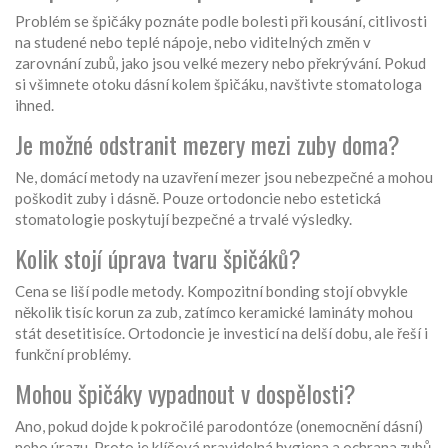
Problém se špičáky poznáte podle bolesti při kousání, citlivosti
na studené nebo teplé nápoje, nebo viditelných změn v
zarovnání zubů, jako jsou velké mezery nebo překrývání. Pokud
si všimnete otoku dásní kolem špičáku, navštivte stomatologa
ihned.
Je možné odstranit mezery mezi zuby doma?
Ne, domácí metody na uzavření mezer jsou nebezpečné a mohou
poškodit zuby i dásně. Pouze ortodoncie nebo estetická
stomatologie poskytují bezpečné a trvalé výsledky.
Kolik stojí úprava tvaru špičáků?
Cena se liší podle metody. Kompozitní bonding stojí obvykle
několik tisíc korun za zub, zatímco keramické lamináty mohou
stát desetitisíce. Ortodoncie je investicí na delší dobu, ale řeší i
funkční problémy.
Mohou špičáky vypadnout v dospělosti?
Ano, pokud dojde k pokročilé parodontóze (onemocnění dásní)
nebo úrazu. Proto je klíčová pravidelná hygiena a ochrana zubů