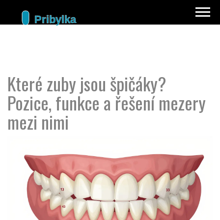
Které zuby jsou špičáky?
Pozice, funkce a řešení mezery
mezi nimi