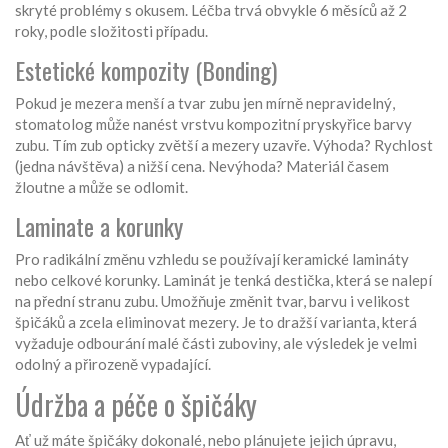
skryté problémy s okusem. Léčba trvá obvykle 6 měsíců až 2
roky, podle složitosti případu.
Estetické kompozity (Bonding)
Pokud je mezera menší a tvar zubu jen mírně nepravidelný,
stomatolog může nanést vrstvu kompozitní pryskyřice barvy
zubu. Tím zub opticky zvětší a mezery uzavře. Výhoda? Rychlost
(jedna návštěva) a nižší cena. Nevýhoda? Materiál časem
žloutne a může se odlomit.
Laminate a korunky
Pro radikální změnu vzhledu se používají keramické lamináty
nebo celkové korunky. Laminát je tenká destička, která se nalepí
na přední stranu zubu. Umožňuje změnit tvar, barvu i velikost
špičáků a zcela eliminovat mezery. Je to dražší varianta, která
vyžaduje odbourání malé části zuboviny, ale výsledek je velmi
odolný a přirozeně vypadající.
Údržba a péče o špičáky
Ať už máte špičáky dokonalé, nebo plánujete jejich úpravu,