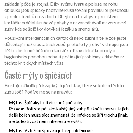
základní péče je stejná. Díky svému tvaru a poloze na rohu
oblouku jsou špičáky náchylné k usazování povlaku při přechodu
z předních zubů do zadních. Dbejte na to, abyste při čištění
kartáčkem dělali kruhové pohyby a nezanedbávali mezery mezi
zuby, kde se špičáky dotýkají řezáků a premolárů.
Používání interdentálních kartáčků nebo zubní nitě je zde ještě
důležitější než u ostatních zubů, protože ty „rohy“ v chrupu jsou
těžko dostupné běžnému kartáčku. Pravidelné kontroly u
hygienistky pomohou odhalit počínající problémy s dásněmi v
těchto kritických místech včas.
Časté mýty o špičácích
Existuje několik překvapivých představ, které se kolem těchto
zubů točí. Podívejme se na pravdu:
Mýtus:
Špičáky bolí více než jiné zuby.
Pravda:
Bolí stejně jako každý jiný zub při zánětu nervu. Jejich
delší kořen může sice znamenat, že infekce se šíří trochu jinak,
ale bolestivost není inherentně vyšší.
Mýtus:
Vytržení špičáku je bezproblémové.