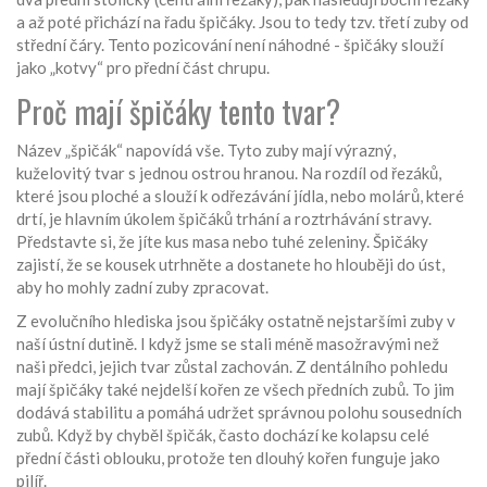
a až poté přichází na řadu špičáky. Jsou to tedy tzv. třetí zuby od
střední čáry. Tento pozicování není náhodné - špičáky slouží
jako „kotvy“ pro přední část chrupu.
Proč mají špičáky tento tvar?
Název „špičák“ napovídá vše. Tyto zuby mají výrazný,
kuželovitý tvar s jednou ostrou hranou. Na rozdíl od řezáků,
které jsou ploché a slouží k odřezávání jídla, nebo molárů, které
drtí, je hlavním úkolem špičáků trhání a roztrhávání stravy.
Představte si, že jíte kus masa nebo tuhé zeleniny. Špičáky
zajistí, že se kousek utrhněte a dostanete ho hlouběji do úst,
aby ho mohly zadní zuby zpracovat.
Z evolučního hlediska jsou špičáky ostatně nejstaršími zuby v
naší ústní dutině. I když jsme se stali méně masožravými než
naši předci, jejich tvar zůstal zachován. Z dentálního pohledu
mají špičáky také nejdelší kořen ze všech předních zubů. To jim
dodává stabilitu a pomáhá udržet správnou polohu sousedních
zubů. Když by chyběl špičák, často dochází ke kolapsu celé
přední části oblouku, protože ten dlouhý kořen funguje jako
pilíř.