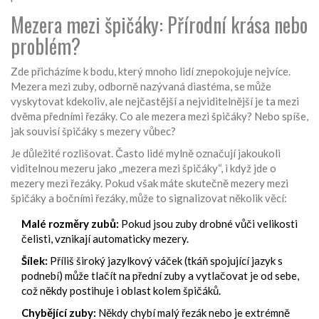
Mezera mezi špičáky: Přírodní krása nebo
problém?
Zde přicházíme k bodu, který mnoho lidí znepokojuje nejvíce.
Mezera mezi zuby, odborně nazývaná diastéma, se může
vyskytovat kdekoliv, ale nejčastější a nejviditelnější je ta mezi
dvěma předními řezáky. Co ale mezera mezi špičáky? Nebo spíše,
jak souvisí špičáky s mezery vůbec?
Je důležité rozlišovat. Často lidé mylně označují jakoukoli
viditelnou mezeru jako „mezera mezi špičáky“, i když jde o
mezery mezi řezáky. Pokud však máte skutečně mezery mezi
špičáky a bočními řezáky, může to signalizovat několik věcí:
Malé rozměry zubů:
Pokud jsou zuby drobné vůči velikosti
čelisti, vznikají automaticky mezery.
Šílek:
Příliš široký jazylkový váček (tkáň spojující jazyk s
podnebí) může tlačít na přední zuby a vytlačovat je od sebe,
což někdy postihuje i oblast kolem špičáků.
Chybějící zuby:
Někdy chybí malý řezák nebo je extrémně