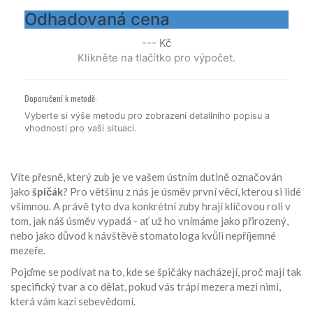
Odhadovaná cena
--- Kč
Klikněte na tlačítko pro výpočet.
Doporučení k metodě:
Vyberte si výše metodu pro zobrazení detailního popisu a
vhodnosti pro vaši situaci.
Víte přesně, který zub je ve vašem ústním dutině označován
jako
špičák
? Pro většinu z nás je úsměv první věcí, kterou si lidé
všimnou. A právě tyto dva konkrétní zuby hrají klíčovou roli v
tom, jak náš úsměv vypadá - ať už ho vnímáme jako přirozený,
nebo jako důvod k návštěvě stomatologa kvůli nepříjemné
mezeře.
Pojďme se podívat na to, kde se špičáky nacházejí, proč mají tak
specifický tvar a co dělat, pokud vás trápí mezera mezi nimi,
která vám kazí sebevědomí.