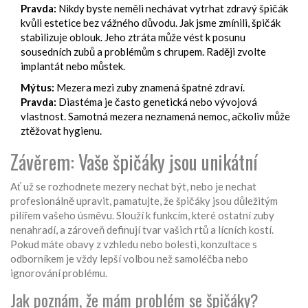
Pravda:
Nikdy byste neměli nechávat vytrhat zdravý špičák
kvůli estetice bez vážného důvodu. Jak jsme zmínili, špičák
stabilizuje oblouk. Jeho ztráta může vést k posunu
sousedních zubů a problémům s chrupem. Raději zvolte
implantát nebo můstek.
Mýtus:
Mezera mezi zuby znamená špatné zdraví.
Pravda:
Diastéma je často genetická nebo vývojová
vlastnost. Samotná mezera neznamená nemoc, ačkoliv může
ztěžovat hygienu.
Závěrem: Vaše špičáky jsou unikátní
Ať už se rozhodnete mezery nechat být, nebo je nechat
profesionálně upravit, pamatujte, že špičáky jsou důležitým
pilířem vašeho úsměvu. Slouží k funkcím, které ostatní zuby
nenahradí, a zároveň definují tvar vašich rtů a lícních kostí.
Pokud máte obavy z vzhledu nebo bolesti, konzultace s
odborníkem je vždy lepší volbou než samoléčba nebo
ignorování problému.
Jak poznám, že mám problém se špičáky?