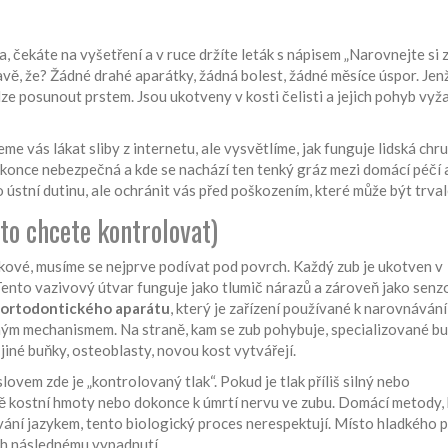
a, čekáte na vyšetření a v ruce držíte leták s nápisem „Narovnejte si 
kavě, že? Žádné drahé aparátky, žádná bolest, žádné měsíce úspor. Jen
 lze posunout prstem. Jsou ukotveny v kosti čelisti a jejich pohyb vyž
e vás lákat sliby z internetu, ale vysvětlíme, jak funguje lidská chr
okonce nebezpečná a kde se nachází ten tenký gráz mezi domácí péčí 
 ústní dutinu, ale ochránit vás před poškozením, které může být trval
to chcete kontrolovat)
kové, musíme se nejprve podívat pod povrch. Každý zub je ukotven v
Tento vazivový útvar funguje jako tlumič nárazů a zároveň jako senz
ortodontického aparátu
, který je
zařízení používané k narovnávání
eným mechanismem. Na straně, kam se zub pohybuje, specializované b
jiné buňky, osteoblasty, novou kost vytvářejí.
vem zde je „kontrolovaný tlak“. Pokud je tlak příliš silný nebo
tě kostní hmoty nebo dokonce k úmrtí nervu ve zubu. Domácí metody,
vání jazykem, tento biologický proces nerespektují. Místo hladkého
ich následnému vypadnutí.