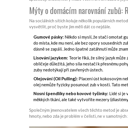
Mýty o domácím narovnání zubů: Ri
Na sociálních sítích koluje několik populárních metod,
vysvětlit, proč byste jim měli dát co nejdále.
Gumové pásky:
Někdo si myslí, že stačí omotat 
do místa, kde mu není, ale bez opory sousedních zu
dásně se zapálí. Jedno špatné zatáhnutí může zna
Lisování jazykem:
Teorie říká, že silný jazyk může
obličeje důležitá, jeho síla nestačí k přesnému poh
zuby nedotýkají při zavřených ústech.
Olejování (Oil Pulling):
Placení úst kokosovým nebo
olej nemůže fyzicky posunout zub v kosti. Tato met
Nosní špendlíky nebo kovové tyčinky:
Lidé si je
měkkých tkání, ale také vytvoříte mezery (diastémy
Společným jmenovatelem všech těchto metod je absenc
hmoty, nebo zda je problém v čelisti, ne v samotných