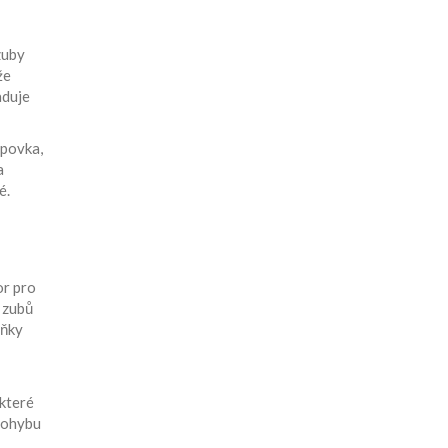
zuby
že
aduje
upovka,
a
é.
or pro
 zubů
uňky
 které
 pohybu