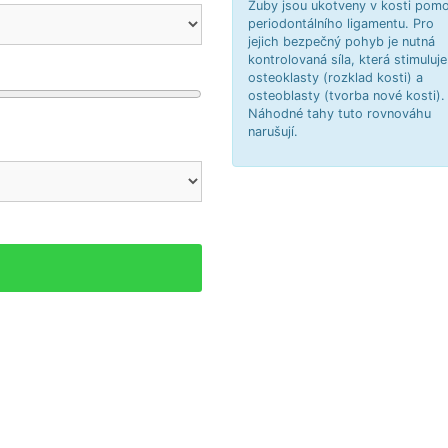
Zuby jsou ukotveny v kosti pomo
periodontálního ligamentu. Pro
jejich bezpečný pohyb je nutná
kontrolovaná síla, která stimuluje
osteoklasty (rozklad kosti) a
osteoblasty (tvorba nové kosti).
Náhodné tahy tuto rovnováhu
narušují.
čné
Kritické