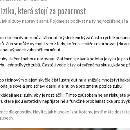
zika, která stojí za pozornost
 jak si zuby napravit sami. Pojďme se podívat na ty nejrozšířenější a
gumu kolem dvou zubů a táhnout. Výsledkem bývá často rychlé posunu
bů. Zub se může vychýlit ven z řady, kořen se může resorbovat (zkrac
menat výpadek zubu během minut.
 zuby tlačení nahoru narovnat. Zatímco správná poloha jazyku je pro 
ybu jednotlivých zubů. Častěji vede k tzv. otevřenému skusu, kdy se p
 ricinovým olejem skvěle čistí ústní dutinu a snižuje množství bakter
oda je skvělá pro zdraví dásní, ale nulová pro změnu pozice zubů.
 vkládají mezi zuby, aby je roztlačili. Tímto způsobem nejen riskujete 
), které jsou esteticky nepřijatelné a funkčně problematické pro žvýk
e diagnostiky. Nevíte, jak hluboko jsou kořeny, jestli máte dostate
 zubech.