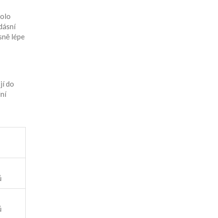
kolo
dásní
sně lépe
jí do
ní
ů
ů