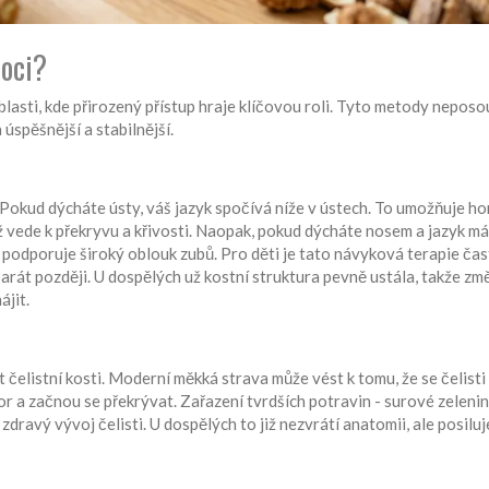
oci?
oblasti, kde přirozený přístup hraje klíčovou roli. Tyto metody neposo
 úspěšnější a stabilnější.
 Pokud dýcháte ústy, váš jazyk spočívá níže v ústech. To umožňuje h
 vede k překryvu a křivosti. Naopak, pokud dýcháte nosem a jazyk m
 podporuje široký oblouk zubů. Pro děti je tato návyková terapie ča
arát později. U dospělých už kostní struktura pevně ustála, takže zm
ájit.
st čelistní kosti. Moderní měkká strava může vést k tomu, že se čelisti
r a začnou se překrývat. Zařazení tvrdších potravin - surové zelenin
zdravý vývoj čelisti. U dospělých to již nezvrátí anatomii, ale posilu