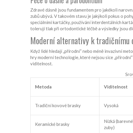
Péče o dásně a parodontium
Zdravé dásně jsou fundamentem pro jakékoli narovná
zubů ubývá. V takovém stavu je jakýkoli pokus o pohy
speciálními kartáčky, používání interdentálních kartá
tolerují tlak při ortodontické léčbě a výsledky jsou d
Moderní alternativy k tradičnímu 
Když lidé hledají „přírodní“ nebo méně invazivní met
hry moderní technologie, které nejsou sice „přírodní
viditelnost.
Sro
Metoda
Viditelnost
Tradiční kovové brasky
Vysoká
Nízká (barevné
Keramické brasky
zuby)