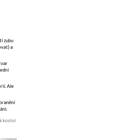
tí zubu
ovat) a
tvar
řední
ií. Ale
poranění
ání.
k kostní