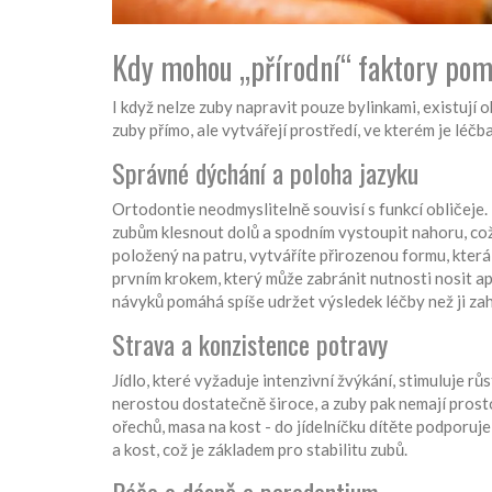
Kdy mohou „přírodní“ faktory pom
I když nelze zuby napravit pouze bylinkami, existují 
zuby přímo, ale vytvářejí prostředí, ve kterém je léčba
Správné dýchání a poloha jazyku
Ortodontie neodmyslitelně souvisí s funkcí obličeje.
zubům klesnout dolů a spodním vystoupit nahoru, což
položený na patru, vytváříte přirozenou formu, která
prvním krokem, který může zabránit nutnosti nosit ap
návyků pomáhá spíše udržet výsledek léčby než ji zah
Strava a konzistence potravy
Jídlo, které vyžaduje intenzivní žvýkání, stimuluje rů
nerostou dostatečně široce, a zuby pak nemají prosto
ořechů, masa na kost - do jídelníčku dítěte podporuje 
a kost, což je základem pro stabilitu zubů.