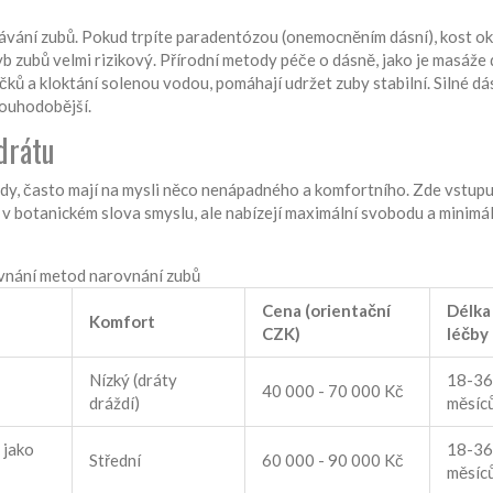
vání zubů. Pokud trpíte paradentózou (onemocněním dásní), kost o
b zubů velmi rizikový. Přírodní metody péče o dásně, jako je masáže 
čků a kloktání solenou vodou, pomáhají udržet zuby stabilní. Silné dá
louhodobější.
drátu
ody, často mají na mysli něco nenápadného a komfortního. Zde vstupu
“ v botanickém slova smyslu, ale nabízejí maximální svobodu a minimál
vnání metod narovnání zubů
Cena (orientační
Délka
Komfort
CZK)
léčby
Nízký (dráty
18-36
40 000 - 70 000 Kč
dráždí)
měsíc
 jako
18-36
Střední
60 000 - 90 000 Kč
měsíc