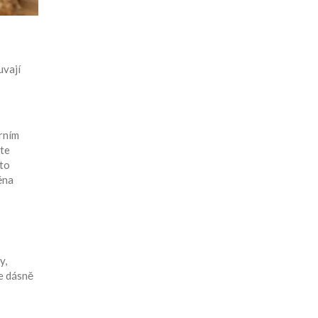
uvají
orním
áte
sto
ěna
y,
je dásně