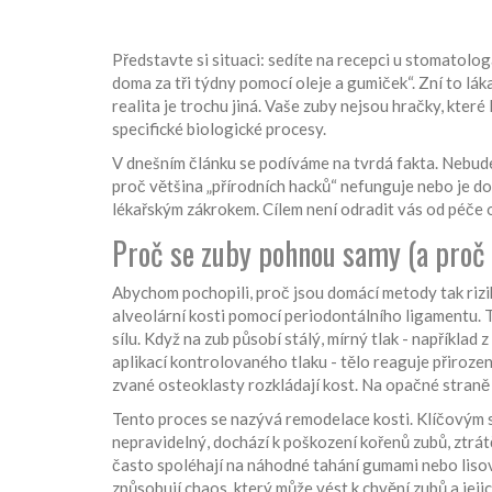
Představte si situaci: sedíte na recepci u stomatolog
doma za tři týdny pomocí oleje a gumiček“. Zní to lá
realita je trochu jiná. Vaše zuby nejsou hračky, které
specifické biologické procesy.
V dnešním článku se podíváme na tvrdá fakta. Nebudem
proč většina „přírodních hacků“ nefunguje nebo je d
lékařským zákrokem. Cílem není odradit vás od péče o
Proč se zuby pohnou samy (a proč 
Abychom pochopili, proč jsou domácí metody tak rizi
alveolární kosti pomocí periodontálního ligamentu. 
sílu. Když na zub působí stálý, mírný tlak - například z
aplikací kontrolovaného tlaku
- tělo reaguje přiroz
zvané osteoklasty rozkládají kost. Na opačné straně 
Tento proces se nazývá remodelace kosti. Klíčovým slo
nepravidelný, dochází k poškození kořenů zubů, ztrá
často spoléhají na náhodné tahání gumami nebo liso
způsobují chaos, který může vést k chvění zubů a jej