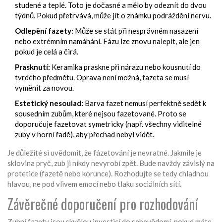
studené a teplé. Toto je dočasné a mělo by odeznít do dvou
týdnů. Pokud přetrvává, může jít o známku podráždění nervu.
Odlepění fazety:
Může se stát při nesprávném nasazení
nebo extrémním namáhání. Fázu lze znovu nalepit, ale jen
pokud je celá a čirá.
Prasknutí:
Keramika praskne při nárazu nebo kousnutí do
tvrdého předmětu. Oprava není možná, fazeta se musí
vyměnit za novou.
Estetický nesoulad:
Barva fazet nemusí perfektně sedět k
sousedním zubům, které nejsou fazetované. Proto se
doporučuje fazetovat symetricky (např. všechny viditelné
zuby v horní řadě), aby přechad nebyl vidět.
Je důležité si uvědomit, že fázetování je nevratné. Jakmile je
sklovina pryč, zub ji nikdy nevyrobí zpět. Bude navždy závislý na
protetice (fazetě nebo korunce). Rozhodujte se tedy chladnou
hlavou, ne pod vlivem emocí nebo tlaku sociálních sítí.
Závěrečné doporučení pro rozhodování
Zubní fazety jsou skvělou investicí do sebevědomí, pokud máte