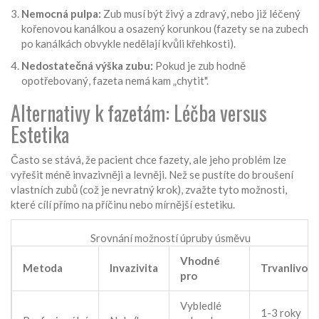
Nemocná pulpa:
Zub musí být živý a zdravý, nebo již léčený
kořenovou kanálkou a osazený korunkou (fazety se na zubech
po kanálkách obvykle nedělají kvůli křehkosti).
Nedostatečná výška zubu:
Pokud je zub hodně
opotřebovaný, fazeta nemá kam „chytit".
Alternativy k fazetám: Léčba versus
Estetika
Často se stává, že pacient chce fazety, ale jeho problém lze
vyřešit méně invazivněji a levněji. Než se pustíte do broušení
vlastních zubů (což je nevratný krok), zvažte tyto možnosti,
které cílí přímo na příčinu nebo mírnější estetiku.
Srovnání možností úpruby úsměvu
Vhodné
Metoda
Invazivita
Trvanlivost
pro
Vybledlé
1-3 roky