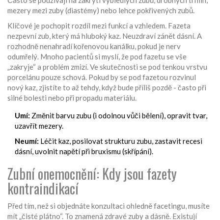
Často se používají na zakrytí vybledlých zubů, drobných trhlin,
mezery mezi zuby (diastémy) nebo lehce pokřivených zubů.
Klíčové je pochopit rozdíl mezi funkcí a vzhledem. Fazeta
nezpevní zub, který má hluboký kaz. Neuzdraví zánět dásní. A
rozhodně nenahradí kořenovou kanálku, pokud je nerv
odumřelý. Mnoho pacientů si myslí, že pod fazetu se vše
„zakryje“ a problém zmizí. Ve skutečnosti se pod tenkou vrstvu
porcelánu pouze schová. Pokud by se pod fazetou rozvinul
nový kaz, zjistíte to až tehdy, když bude příliš pozdě - často při
silné bolesti nebo při propadu materiálu.
Umí:
Změnit barvu zubu (i odolnou vůči bělení), opravit tvar,
uzavřít mezery.
Neumí:
Léčit kaz, posilovat strukturu zubu, zastavit recesi
dásní, uvolnit napětí při bruxismu (skřípání).
Zubní onemocnění: Kdy jsou fazety
kontraindikací
Před tím, než si objednáte konzultaci ohledně facetingu, musíte
mít „čisté plátno“. To znamená zdravé zuby a dásně. Existují