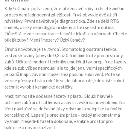
Když už máte potvrzeno, že máte zdravé zuby a chcete změnu,
proces není jednodenní záležitost. Trvá obvykle dvě až tři
návštěvy. První návštěva je diagnostická. Zde se dělá RTG
snímek, otisky nebo digitální skeny a fotí se ústní dutina.
Důležitá je zde komunikace: řekněte lékaři, co vám vadí. Chcete
bílejší zuby? Menší mezery? Úzký úsměv?
Druhá návštěva je ta „tvrdá“. Stomatolog odstraní tenkou
vrstvu skloviny (obvykle 0,3 až 0,5 milimetru) z přední strany
zubů. Některé moderní techniky umožňují tzv. prep-free fazety,
kde se zub vůbec nebrousí, ale to jde jen u velmi specifických
případů (např. zavírání mezer bez posunu zubů ven). Poté se
vezme přesný otisk a odešle se do laboratoře, kde mistr zubní
technik vyrobit keramické destičky.
Mezi tím nosíte dočasné fazety z plastu. Slouží hlavně k
ochraně zubů proti citlivosti a aby si zvykli na nový objem. Na
třetí návštěvě se dočasné fázy odstraní a nalepí se ty finální
porcelánové. Lepení je precizní práce - každý mikrometr má
význam. Nesedí-li fazeta dokonale, vznikne prostor pro
bakterie a novou kazivost.