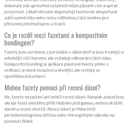
dokonalý zub uprostřed ostatních může působit cize a upírat
pozornost. Lékaři obvykle doporučují fazetovat alespoň pár
zubů symetricky nebo celou viditelnou část úsměvu pro
přirozený přechod barev a tvarů.
Co je rozdíl mezi fazetami a kompozitním
bondingem?
Fazety jsou vyrobeny z porcelánu v laboratoři a jsou trvalejší a
odolnější vůči barvení, ale vyžadují odbourání části zubu.
Kompozitní bonding je aplikace plastové hmoty přímo v
ordinaci, je méně invazivní a levnější, ale rychleji se
opotřebovává a barví.
Mohou fazety pomoci při recesi dásní?
Ne, fazety nezastaví ani neléčí recesi dásní. Naopak, pokud jsou
okraje fazet umístěny příliš hluboko pod gumou, mohou dráždit
dásně a recesi zhoršit. Recesi dásní je třeba řešit
periodontologickou léčbou nebo chirurgickými zákroky na
posunutí tkáně.