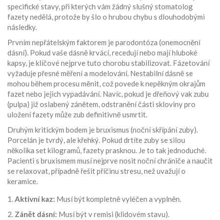
specifické stavy, při kterých vám žádný slušný stomatolog
fazety nedělá, protože by šlo o hrubou chybu s dlouhodobými
následky.
Prvním nepřátelským faktorem je
parodontóza
(onemocnění
dásní). Pokud vaše dásně krvácí, recedují nebo mají hluboké
kapsy, je klíčové nejprve tuto chorobu stabilizovat. Fázetování
vyžaduje přesné měření a modelování. Nestabilní dásně se
mohou během procesu měnit, což povede k nepěkným okrajům
fazet nebo jejich vypadávání. Navíc, pokud je dřeňový vak zubu
(pulpa) již oslabený zánětem, odstranění části skloviny pro
uložení fazety může zub definitivně usmrtit.
Druhým kritickým bodem je
bruxismus
(noční skřípání zuby).
Porcelán je tvrdý, ale křehký. Pokud drtíte zuby se silou
několika set kilogramů, fazety prasknou. Je to tak jednoduché.
Pacienti s bruxismem musí nejprve nosit noční chrániče a naučit
se relaxovat, případně řešit příčinu stresu, než uvažují o
keramice.
Aktivní kaz:
Musí být kompletně vyléčen a vyplněn.
Zánět dásní:
Musí být v remisi (klidovém stavu).