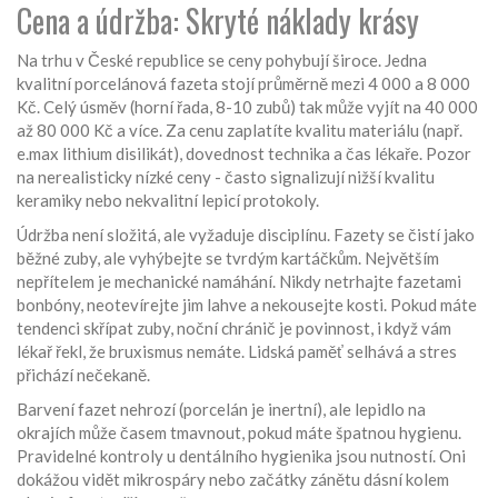
Cena a údržba: Skryté náklady krásy
Na trhu v České republice se ceny pohybují široce. Jedna
kvalitní porcelánová fazeta stojí průměrně mezi 4 000 a 8 000
Kč. Celý úsměv (horní řada, 8-10 zubů) tak může vyjít na 40 000
až 80 000 Kč a více. Za cenu zaplatíte kvalitu materiálu (např.
e.max lithium disilikát), dovednost technika a čas lékaře. Pozor
na nerealisticky nízké ceny - často signalizují nižší kvalitu
keramiky nebo nekvalitní lepicí protokoly.
Údržba není složitá, ale vyžaduje disciplínu. Fazety se čistí jako
běžné zuby, ale vyhýbejte se tvrdým kartáčkům. Největším
nepřítelem je mechanické namáhání. Nikdy netrhajte fazetami
bonbóny, neotevírejte jim lahve a nekousejte kosti. Pokud máte
tendenci skřípat zuby, noční chránič je povinnost, i když vám
lékař řekl, že bruxismus nemáte. Lidská paměť selhává a stres
přichází nečekaně.
Barvení fazet nehrozí (porcelán je inertní), ale lepidlo na
okrajích může časem tmavnout, pokud máte špatnou hygienu.
Pravidelné kontroly u dentálního hygienika jsou nutností. Oni
dokážou vidět mikrospáry nebo začátky zánětu dásní kolem