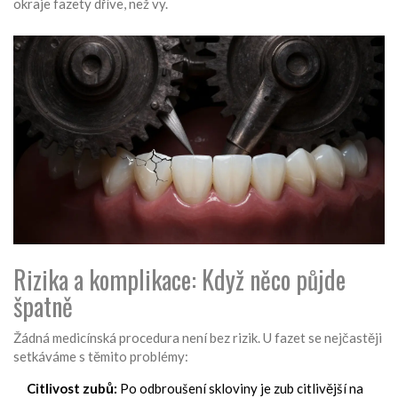
okraje fazety dříve, než vy.
Rizika a komplikace: Když něco půjde
špatně
Žádná medicínská procedura není bez rizik. U fazet se nejčastěji
setkáváme s těmito problémy:
Citlivost zubů:
Po odbroušení skloviny je zub citlivější na