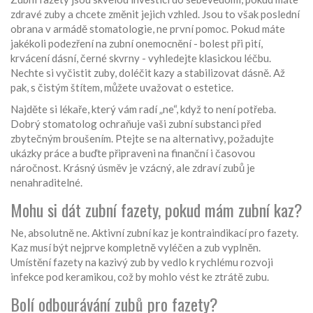
zdravé zuby a chcete změnit jejich vzhled. Jsou to však poslední
obrana v armádě stomatologie, ne první pomoc. Pokud máte
jakékoli podezření na zubní onemocnění - bolest při pití,
krvácení dásní, černé skvrny - vyhledejte klasickou léčbu.
Nechte si vyčistit zuby, doléčit kazy a stabilizovat dásně. Až
pak, s čistým štítem, můžete uvažovat o estetice.
Najděte si lékaře, který vám radí „ne“, když to není potřeba.
Dobrý stomatolog ochraňuje vaši zubní substanci před
zbytečným broušením. Ptejte se na alternativy, požadujte
ukázky práce a buďte připraveni na finanční i časovou
náročnost. Krásný úsměv je vzácný, ale zdraví zubů je
nenahraditelné.
Mohu si dát zubní fazety, pokud mám zubní kaz?
Ne, absolutně ne. Aktivní zubní kaz je kontraindikací pro fazety.
Kaz musí být nejprve kompletně vyléčen a zub vyplněn.
Umístění fazety na kazivý zub by vedlo k rychlému rozvoji
infekce pod keramikou, což by mohlo vést ke ztrátě zubu.
Bolí odbourávání zubů pro fazety?