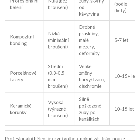
Profesionální
Nula (bez
zuby, skvrny
(podle
bělení
broušení)
od
diety)
kávy/vína
Drobné
Nízká
praskliny,
Kompozitní
(minimální
malé
5-7 let
bonding
broušení)
mezery,
deformity
Střední
Veliké
Porcelánové
(0,3-0,5
změny
10-15+ let
fazety
mm
barvy/tvaru,
broušení)
dischromie
Silně
Vysoká
Keramické
poškozené
(výrazné
10-15 let
korunky
zuby, po
broušení)
kanálkách
Profesionální bělení je první volbou, pokud vás trápí pouze