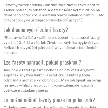
Samotný zákrok probíhá v místním znecitlivění, takže necítíte
žádnou bolest. Po odeznění anestezie může být zub citlivý na
chlad nebo dotek, což je normální reakce odhalené dentinu. Tato
citlivost obvykle ustoupí do několika dnů až týdnů.
Jak dlouho vydrží zubní fazety?
Při správné údržbě a kvalitním provedení mohou zubní fazety
vydržet 10 až 15 a více let. Životnost závisí na hygieně, typu
žvýkacích návyků (skřípání zubů) a kvalitě materiálu i lepicího
postupu.
Lze fazety nahradit, pokud prasknou?
Ano, pokud fazeta praskne nebo se odlomí větší kus, nelze ji
slepit tak, aby byla funkční a estetická. Je nutné ji zcela
odstranit a nechat si vyrobit novou. Malé odštípnutí na okraji
lze někdy vyhladit nebo doplnit kompozitem, ale rozsáhlé
poškození vyžaduje výměnu.
Je možné udělat fazety pouze na jeden zub?
Technicky ano, ale esteticky to často nefunguje. Jeden bílý,