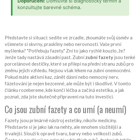
Doporučení:
Domluvte si diagnostický termín a
konzultujte barevné schéma.
Představte si situaci: sedíte ve zrcadle, zkoumáte svůj úsměv a
všimnete si skvrny, praskliny nebo nerovnosti. Vaše první
myšlenka? "Potřebuju fazety." Zní to jako rychlé kouzlo, že?
Jenže tady nastává zásadní past. Zubní
zubní fazety
jsou
tenké
porcelánové destičky, které se přilepí na přední stranu zubů pro
změnu jejich vzhledu
.
Nejsou však lékem na zubní onemocnění.
Pokud máte aktivní kaz, zánět dásní nebo nemocný nerv,
fázetování je nejen bezcenné, ale může být i škodlivé. V tomto
článku rozebereme, kde končí léčba a začíná estetika, a jak
poznat, zda jste skutečně připraveni na tuto investici.
Co jsou zubní fazety a co umí (a neumí)
Fazety jsou primárně nástroj estetiky, nikoliv medicíny.
Představte si je jako lak na nehty, ale mnohem složitější a
trvalejší. Slouží k opravě tvaru, barvy nebo velikosti zubů.