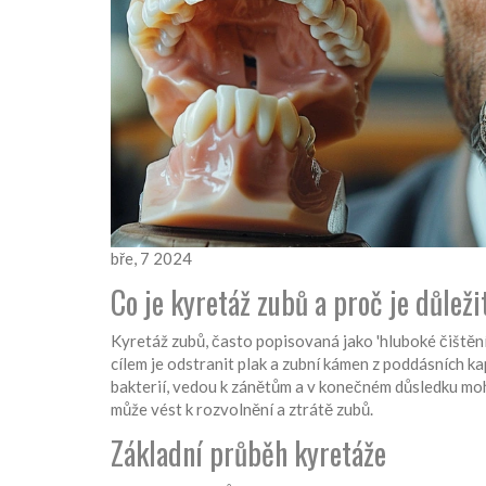
bře, 7 2024
Co je kyretáž zubů a proč je důleži
Kyretáž zubů, často popisovaná jako 'hluboké čištěn
cílem je odstranit plak a zubní kámen z poddásních ka
bakterií, vedou k zánětům a v konečném důsledku moh
může vést k rozvolnění a ztrátě zubů.
Základní průběh kyretáže