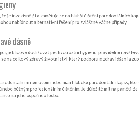
ygieny
 že je invazivnější a zaměřuje se na hlubší čištění parodontálních kap
mohou nabídnout alternativní řešení pro zvláštně vážné případy
ravé dásně
jící, je klíčové dodržovat pečlivou ústní hygienu, pravidelně navštěv
 se na celkový zdravý životní styl, který podporuje zdraví dásní a zub
 parodontálními nemocemi nebo mají hluboké parodontální kapsy, kter
 nebo běžným profesionálním čištěním. Je důležité mít na paměti, že
 šance na jeho úspěšnou léčbu.