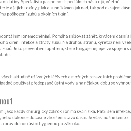
ní dutiny. Specialista pak pomocí speciálních nástrojů, včetně
erie a jejich toxiny, plak a zubní kámen jak nad, tak pod okrajem dásn
mu poškození zubů a okolních tkání.
rodontálními onemocněními. Pomáhá snižovat zánět, krvácení dásní a
šího šíření infekce a ztráty zubů. Na druhou stranu, kyretáž není vše
 zubů. Je to preventivní opatření, které funguje nejlépe ve spojení s 
ubaře.
o všech aktuálně užívaných léčivech a možných zdravotních probléme
řípadně používat předepsané ústní vody a na nějakou dobu se vyhnout 
hnout
 jako každý chirurgický zákrok i on má svá rizika. Patří sem infekce,
e, nebo dokonce dočasné zhoršení stavu dásní. Je však možné těmto
 a pravidelnou ústní hygienou po zákroku.