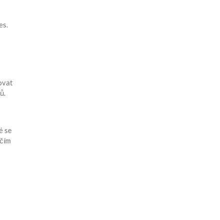
es.
ovat
ů.
é se
 čím