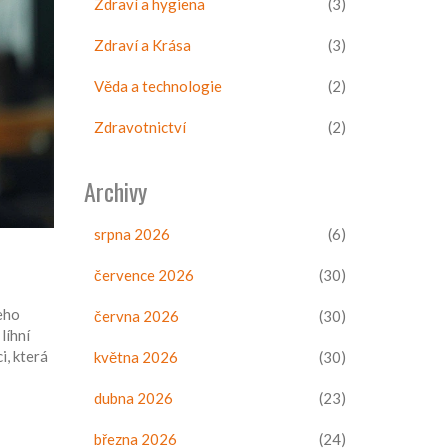
Zdraví a hygiena
(3)
Zdraví a Krása
(3)
Věda a technologie
(2)
Zdravotnictví
(2)
Archivy
srpna 2026
(6)
července 2026
(30)
eho
června 2026
(30)
líhní
i, která
května 2026
(30)
dubna 2026
(23)
března 2026
(24)