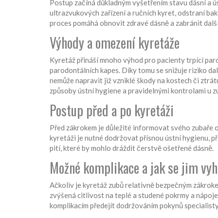
Postup začíná důkladným vyšetřením stavu dásní a úst
ultrazvukových zařízení a ručních kyret, odstraní bakt
proces pomáhá obnovit zdravé dásně a zabránit další
Výhody a omezení kyretáže
Kyretáž přináší mnoho výhod pro pacienty trpící pa
parodontálních kapes. Díky tomu se snižuje riziko dal
nemůže napravit již vzniklé škody na kostech či ztrátu
způsoby ústní hygiene a pravidelnými kontrolami u z
Postup před a po kyretáži
Před zákrokem je důležité informovat svého zubaře 
kyretáži je nutné dodržovat přísnou ústní hygienu, p
pití, které by mohlo dráždit čerstvě ošetřené dásně.
Možné komplikace a jak se jim vy
Ačkoliv je kyretáž zubů relativně bezpečným zákrokem,
zvýšená citlivost na teplé a studené pokrmy a nápoj
komplikacím předejít dodržováním pokynů specialisty