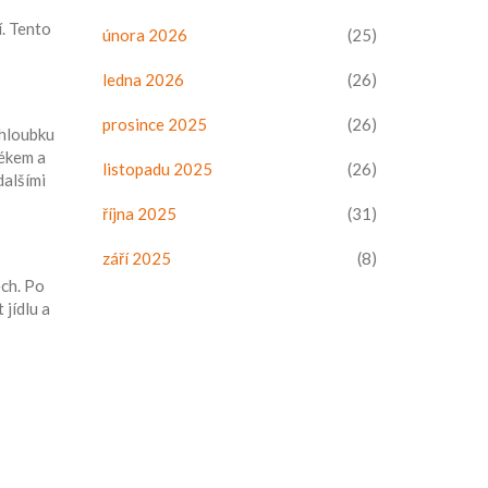
í. Tento
února 2026
(25)
ledna 2026
(26)
prosince 2025
(26)
 hloubku
lékem a
listopadu 2025
(26)
dalšími
října 2025
(31)
září 2025
(8)
ch. Po
jídlu a