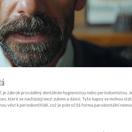
tá
í', je zákrok prováděný dentálním hygienistou nebo periodontistou. J
pes, které se nacházejí mezi zubem a dásní. Tyto kapsy se mohou stát 
ou vést k periodontitidě, což je pokročilá forma parodontální nemoc