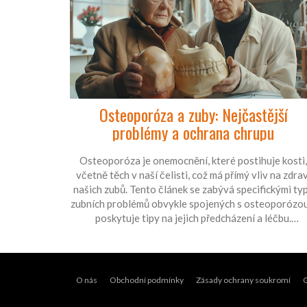
Osteoporóza a zuby: Nejčastější
problémy a ochrana chrupu
Osteoporóza je onemocnění, které postihuje kosti,
včetně těch v naší čelisti, což má přímý vliv na zdrav
našich zubů. Tento článek se zabývá specifickými ty
zubních problémů obvykle spojených s osteoporózou
poskytuje tipy na jejich předcházení a léčbu.
Seznámíme vás s praktickými radami, jak pečovat o
vaše zuby a udržet je zdravé i při diagnóze
osteoporózy.
O nás
Obchodní podmínky
Zásady ochrany soukromí