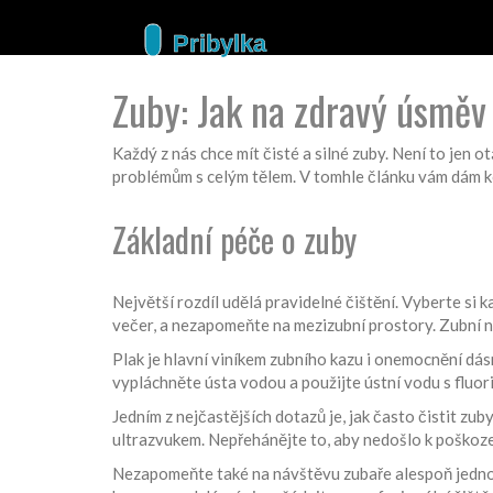
Zuby: Jak na zdravý úsměv
Každý z nás chce mít čisté a silné zuby. Není to jen
problémům s celým tělem. V tomhle článku vám dám konk
Základní péče o zuby
Největší rozdíl udělá pravidelné čištění. Vyberte si 
večer, a nezapomeňte na mezizubní prostory. Zubní n
Plak je hlavní viníkem zubního kazu i onemocnění dásn
vypláchněte ústa vodou a použijte ústní vodu s fluori
Jedním z nejčastějších dotazů je, jak často čistit zu
ultrazvukem. Nepřehánějte to, aby nedošlo k poškoze
Nezapomeňte také na návštěvu zubaře alespoň jednou 