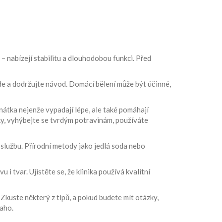
– nabízejí stabilitu a dlouhodobou funkci. Před
ide a dodržujte návod. Domácí bělení může být účinné,
nátka nejenže vypadají lépe, ale také pomáhají
tky, vyhýbejte se tvrdým potravinám, používáte
službu. Přírodní metody jako jedlá soda nebo
 tvar. Ujistěte se, že klinika používá kvalitní
Zkuste některý z tipů, a pokud budete mít otázky,
laho.