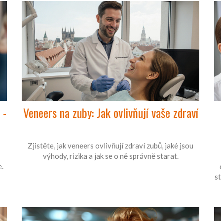
 -
Veneers na zuby: Jak ovlivňují vaše zdraví
Zjistěte, jak veneers ovlivňují zdraví zubů, jaké jsou
výhody, rizika a jak se o ně správně starat.
e.
s