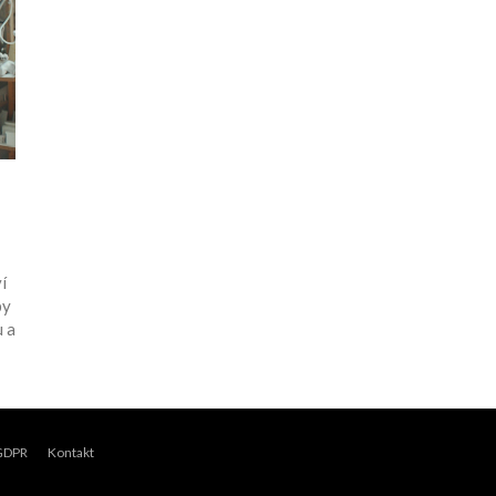
í
py
 a
GDPR
Kontakt