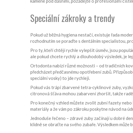
kamene pod dásními, požádejte o profesionální čiště
Speciální zákroky a trendy
Pokud už běžná hygiena nestačí, existuje řada modern
rozhodnutím se poraďte s dentálním specialistou, pro
Pro ty, kteří chtějí rychle vylepšit úsměv, jsou pop
ale pokud chcete rychlý a dlouhodobý výsledek, je lep
Ortodonta nabízí různé možnosti – od tradičních kovo
předcházet předčasnému opotřebení zubů. Přizpůsobení
speciální vosky) to jde rychleji.
Pokud vás trápí zbarvené tetra‑cyklinové zuby, vyzk
citronová šťáva mohou zabarvení zhoršit, takže radě
Pro konečný vzhled můžete zvolit zubní fazety nebo ke
materiály a že vám po zákroku poskytne návod na údr
Jednoduše řečeno – zdravé zuby začínají u dobré denn
klidně se obraťte na svého zubaře. Výsledkem může bý