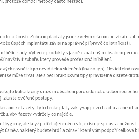
ní, protože domácí metody často nestačí.
ích možností. Zubní implantáty jsou skvělým řešením po ztrátě zubu 
tože úspěch implantátu závisí na správné přípravě čelistní kosti.
ulární bělicí sady. Vyberte produkty s jasně označeným obsahem perox
ší navštívit zubaře, který provede profesionální bělení.
vých rovnátek po neviditelná skleněná (invisalign). Neviditelná rov
 se může trvat, ale s pěti praktickými tipy (pravidelně čistěte drá
oušejte bělicí krémy s nižším obsahem peroxide nebo odbornou bělicí 
ji zkuste ověřené postupy.
ramické fazety. Tyto tenké pláty zakrývají povrch zubu a změní barvu i
žbu, aby fazety vydržely co nejdéle.
í hygieny, ale když potřebujete něco víc, existuje spousta možností. 
t úsměv, na který budete hrdí, a zdraví, které vám podpoří celkové b