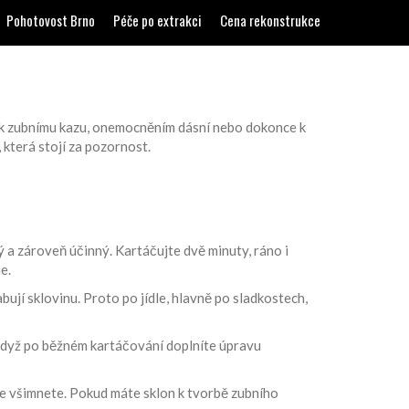
Pohotovost Brno
Péče po extrakci
Cena rekonstrukce
ést k zubnímu kazu, onemocněním dásní nebo dokonce k
 která stojí za pozornost.
ý a zároveň účinný. Kartáčujte dvě minuty, ráno i
e.
bují sklovinu. Proto po jídle, hlavně po sladkostech,
, když po běžném kartáčování doplníte úpravu
je všimnete. Pokud máte sklon k tvorbě zubního