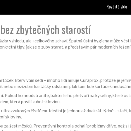
Rozbité sklo
 bez zbytečných starostí
 otázka vzhledu, ale i celkového zdraví. Špatná ústní hygiena může v
rétní tipy, jak se o zuby starat, a představím pár moderních řešení,
kartáček, který vám sedí – mnoho lidí miluje Curaprox, protože je jemn
it nebo mezizubní kartáčky odstraní plak tam, kde kartáček nedosáhn
í. Pokud ho neodstraníte, bakterie ho přetvoří na kyseliny, které osla
dem, která posílí zubní sklovinu.
by ultrazvukovým čističem. Ideální je jednou až dvakrát týdně – stačí
ní skloviny.
za šest měsíců. Preventivní kontrola odhalí problémy dříve, než si 