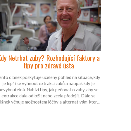
dy Netrhat zuby? Rozhodující faktory a
tipy pro zdravé ústa
ento článek poskytuje ucelený pohled na situace, kdy
je lepší se vyhnout extrakci zubů a naopak kdy je
nevyhnutelná. Nabízí tipy, jak pečovat o zuby, aby se
extrakce dala odložit nebo zcela předejít. Dále se
lánek věnuje možnostem léčby a alternativám, které
mohou poskytnout úlevu bez potřeby chirurgického
zákroku. Cílem je informovat čtenáře o důležitosti
prevence a adekvátní péče o ústní zdraví.