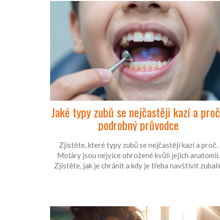
Jaké typy zubů se nejčastěji kazí a proč
podrobný průvodce
Zjistěte, které typy zubů se nejčastěji kazí a proč.
Moláry jsou nejvíce ohrožené kvůli jejich anatomii.
Zjistěte, jak je chránit a kdy je třeba navštívit zubař