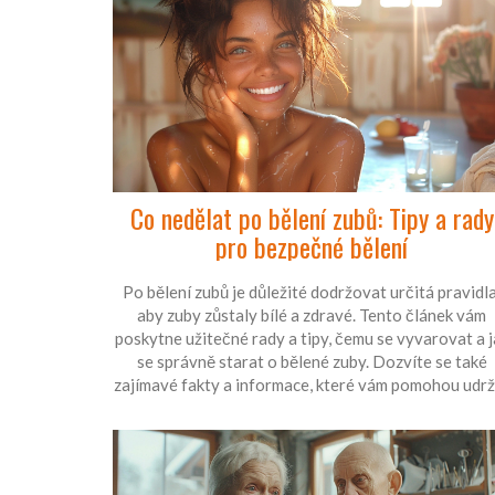
Co nedělat po bělení zubů: Tipy a rady
pro bezpečné bělení
Po bělení zubů je důležité dodržovat určitá pravidla
aby zuby zůstaly bílé a zdravé. Tento článek vám
poskytne užitečné rady a tipy, čemu se vyvarovat a j
se správně starat o bělené zuby. Dozvíte se také
zajímavé fakty a informace, které vám pomohou udrž
váš úsměv zářivý a zdravý.