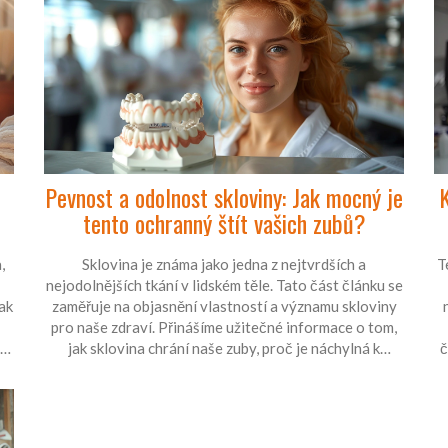
Pevnost a odolnost skloviny: Jak mocný je
K
tento ochranný štít vašich zubů?
,
Sklovina je známa jako jedna z nejtvrdších a
T
nejodolnějších tkání v lidském těle. Tato část článku se
ak
zaměřuje na objasnění vlastností a významu skloviny
pro naše zdraví. Přinášíme užitečné informace o tom,
et
jak sklovina chrání naše zuby, proč je náchylná k
č
poškození a jaké kroky můžeme podniknout k její
ochraně a udržení. Naše průvodce nejen osvětlí, jak
sklovina funguje, ale také poskytne tipy na udržení
zdravé skloviny a celkového zubního zdraví.