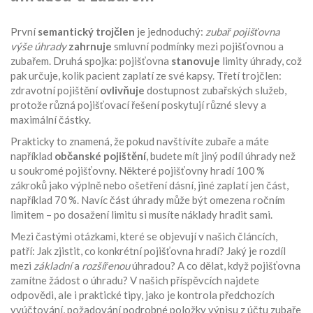
První
semantický trojčlen
je jednoduchý:
zubař pojišťovna
výše úhrady
zahrnuje
smluvní podmínky mezi pojišťovnou a
zubařem. Druhá spojka:
pojišťovna
stanovuje
limity úhrady, což
pak určuje, kolik pacient zaplatí ze své kapsy. Třetí trojčlen:
zdravotní pojištění
ovlivňuje
dostupnost zubařských služeb,
protože různá pojišťovací řešení poskytují různé slevy a
maximální částky.
Prakticky to znamená, že pokud navštívíte zubaře a máte
například
občanské pojištění
, budete mít jiný podíl úhrady než
u soukromé pojišťovny. Některé pojišťovny hradí 100 %
zákroků jako výplně nebo ošetření dásní, jiné zaplatí jen část,
například 70 %. Navíc část úhrady může být omezena ročním
limitem – po dosažení limitu si musíte náklady hradit sami.
Mezi častými otázkami, které se objevují v našich článcích,
patří: Jak zjistit, co konkrétní pojišťovna hradí? Jaký je rozdíl
mezi
základní
a
rozšířenou
úhradou? A co dělat, když pojišťovna
zamítne žádost o úhradu? V našich příspěvcích najdete
odpovědi, ale i praktické tipy, jako je kontrola předchozích
vyúčtování, požadování podrobné položky výpisu z účtu zubaře