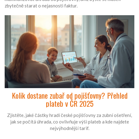
zbytečně starat o nejasnosti faktur.
Kolik dostane zubař od pojišťovny? Přehled
plateb v ČR 2025
Zjistěte, jaké částky hradí české pojišťovny za zubní ošetření,
jak se počítá úhrada, co ovlivňuje výši plateb a kde najdete
nejvýhodnější tarif.