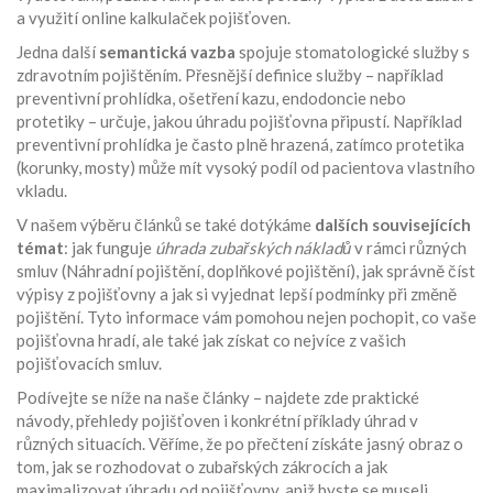
a využití online kalkulaček pojišťoven.
Jedna další
semantická vazba
spojuje
stomatologické služby
s
zdravotním pojištěním
. Přesnější definice služby – například
preventivní prohlídka, ošetření kazu, endodoncie nebo
protetiky – určuje, jakou úhradu pojišťovna připustí. Například
preventivní prohlídka je často plně hrazená, zatímco protetika
(korunky, mosty) může mít vysoký podíl od pacientova vlastního
vkladu.
V našem výběru článků se také dotýkáme
dalších souvisejících
témat
: jak funguje
úhrada zubařských nákladů
v rámci různých
smluv (Náhradní pojištění, doplňkové pojištění), jak správně číst
výpisy z pojišťovny a jak si vyjednat lepší podmínky při změně
pojištění. Tyto informace vám pomohou nejen pochopit, co vaše
pojišťovna hradí, ale také jak získat co nejvíce z vašich
pojišťovacích smluv.
Podívejte se níže na naše články – najdete zde praktické
návody, přehledy pojišťoven i konkrétní příklady úhrad v
různých situacích. Věříme, že po přečtení získáte jasný obraz o
tom, jak se rozhodovat o zubařských zákrocích a jak
maximalizovat úhradu od pojišťovny, aniž byste se museli