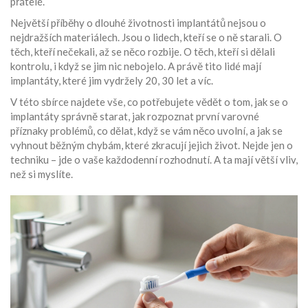
přátelé.
Největší příběhy o dlouhé životnosti implantátů nejsou o
nejdražších materiálech. Jsou o lidech, kteří se o ně starali. O
těch, kteří nečekali, až se něco rozbije. O těch, kteří si dělali
kontrolu, i když se jim nic nebojelo. A právě tito lidé mají
implantáty, které jim vydržely 20, 30 let a víc.
V této sbírce najdete vše, co potřebujete vědět o tom, jak se o
implantáty správně starat, jak rozpoznat první varovné
příznaky problémů, co dělat, když se vám něco uvolní, a jak se
vyhnout běžným chybám, které zkracují jejich život. Nejde jen o
techniku – jde o vaše každodenní rozhodnutí. A ta mají větší vliv,
než si myslíte.