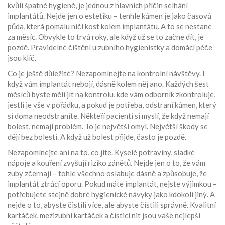
kvůli špatné hygieně, je jednou z hlavních příčin selhání
implantátů. Nejde jen o estetiku – tenhle kámen je jako časová
půda, která pomalu ničí kost kolem implantátu. A to se nestane
za měsíc. Obvykle to trvá roky, ale když už se to začne dít, je
pozdě. Pravidelné čištění u zubního hygienistky a domácí péče
jsou klíč.
Co je ještě důležité? Nezapomínejte na kontrolní návštěvy. I
když vám implantát nebojí, dásně kolem něj ano. Každých šest
měsíců byste měli jít na kontrolu, kde vám odborník zkontroluje,
jestli je vše v pořádku, a pokud je potřeba, odstraní kámen, který
si doma neodstraníte. Někteří pacienti si myslí, že když nemají
bolest, nemají problém. To je největší omyl. Největší škody se
dějí bez bolesti. A když už bolest přijde, často je pozdě.
Nezapomínejte ani na to, co jíte. Kyselé potraviny, sladké
nápoje a kouření zvyšují riziko zánětů. Nejde jen o to, že vám
zuby zčernají – tohle všechno oslabuje dásně a způsobuje, že
implantát ztrácí oporu. Pokud máte implantát, nejste výjimkou –
potřebujete stejně dobré hygienické návyky jako kdokoli jiný. A
nejde o to, abyste čistili více, ale abyste čistili správně. Kvalitní
kartáček, mezizubní kartáček a čisticí nit jsou vaše nejlepší