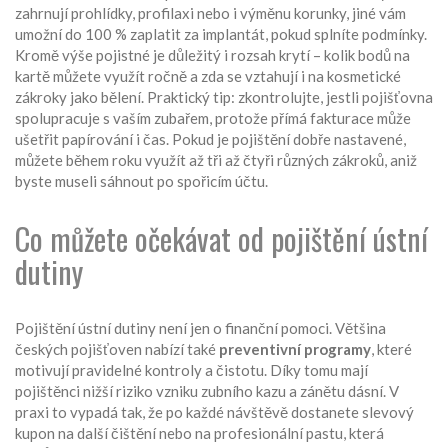
zahrnují prohlídky, profilaxi nebo i výměnu korunky, jiné vám
umožní do 100 % zaplatit za implantát, pokud splníte podmínky.
Kromě výše pojistné je důležitý i
rozsah krytí
– kolik bodů na
kartě můžete využít ročně a zda se vztahují i na kosmetické
zákroky jako bělení. Praktický tip: zkontrolujte, jestli pojišťovna
spolupracuje s vaším zubařem, protože přímá fakturace může
ušetřit papírování i čas. Pokud je pojištění dobře nastavené,
můžete během roku využít až tři až čtyři různých zákroků, aniž
byste museli sáhnout po spořicím účtu.
Co můžete očekávat od pojištění ústní
dutiny
Pojištění ústní dutiny není jen o finanční pomoci. Většina
českých pojišťoven nabízí také
preventivní programy
, které
motivují pravidelné kontroly a čistotu. Díky tomu mají
pojištěnci nižší riziko vzniku zubního kazu a zánětu dásní. V
praxi to vypadá tak, že po každé návštěvě dostanete slevový
kupon na další čištění nebo na profesionální pastu, která