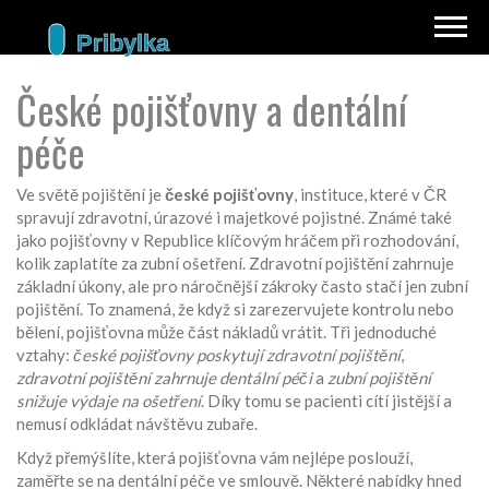
České pojišťovny a dentální
péče
Ve světě pojištění je
české pojišťovny
,
instituce, které v ČR
spravují zdravotní, úrazové i majetkové pojistné
. Známé také
jako
pojišťovny v Republice
klíčovým hráčem při rozhodování,
kolik zaplatíte za zubní ošetření.
Zdravotní pojištění
zahrnuje
základní úkony, ale pro náročnější zákroky často stačí jen
zubní
pojištění
. To znamená, že když si zarezervujete kontrolu nebo
bělení, pojišťovna může část nákladů vrátit. Tři jednoduché
vztahy:
české pojišťovny poskytují zdravotní pojištění
,
zdravotní pojištění zahrnuje dentální péči
a
zubní pojištění
snižuje výdaje na ošetření
. Díky tomu se pacienti cítí jistější a
nemusí odkládat návštěvu zubaře.
Když přemýšlíte, která pojišťovna vám nejlépe poslouží,
zaměřte se na
dentální péče
ve smlouvě. Některé nabídky hned