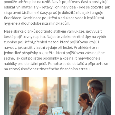
pomůže udržet plak na uzdě. Navíc pojišťovny často poskytují
edukativní materiály – letáky i online videa – kde se dozvíte, jak
si správně čistit mezi časy, proč je důležitá nit a jak funguje
fluoridace. Kombinace pojištění a edukace vede k lepší ústní
hygieně a dlouhodobě nižším nákladům.
Naše sbírka článků pod tímto štítkem vám ukáže, jak využít
české pojišťovny naplno. Najdete zde konkrétní tipy na výběr
zubního pojištění, přehled metod, které pojišťovny kryjí, i
návody, jak snížit vlastní výdaje při léčbě. Prohlédněte si
jednotlivé příspěvky a zjistěte, která pojišťovna vám nejlépe
sedne, jak číst pojistné podmínky a kde najít nejvýhodnější
nabídky pro dentální péči. Ponořte se do detailů a připravte se
na zdravý úsměv bez zbytečného finančního stresu.