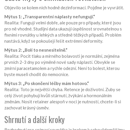
Objevilo se kolem nich hodně dezinformací. Pojďme je vyvrátit.
Mýtus 1: „Transparentní náplasty nefungují.“
Realita: Fungují velmi dobře, ale pouze pro případy, které jsou
pro ně vhodné. Studijní data ukazují úspěšnost srovnatelnou s
fixními rovnátky u lehkých a středně těžkých případů. Problém
nastává, když se pokoušejí řešit extrémní deformity.
Mýtus 2: „Bolí to nesnesitelně.“
Realita: Pocit tlaku a mírného bolavosti je normální, zejména
prvních 2-3 dny po výměně nové sady náplastí. Obvykle se
zmírní paracetamolem a rychle odezní. Není to bolest, kterou
byste museli chodit do nemocnice.
Mýtus 3: „Po skončení léčby mám hotovo.“
Realita: Toto je největší chyba. Retence je doživotní. Zuby se
celý život pohybují kvůli stárnutí, žvýkání a hormonálním
změnám. Nosit retainer alespoň v noci je nutností, chcete-li si
zachovat krásný úsměv.
Shrnutí a další kroky
Rozhodnutí pro snímací rovnátka je krokem k sebevědomějšímu