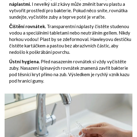
náplastmi.
I nevelký sál z kávy může změnit barvu plastu a
vytvořit prostředí pro bakterie. Pokud něco sníte, rovnátka
sundejte, vyčistěte zuby a teprve poté je vraťte.
Čištění rovnátek.
Transparentní náplasty čistěte studenou
vodou a speciálními tabletami nebo neutrálním gellem. Nikdy
horkou vodou! Plast by se zdeformoval. Hawleyovu destičku
čistěte kartáčkem a pastou bez abrazivních částic, aby
nedošlo k poškrábání povrchu.
Ústní hygiena.
Před nasazením rovnátek si vždy vyčistěte
zuby. Nasazení špinavých rovnátek znamená zavřít bakterie
pod těsnící kryt přímo na zub. Výsledkem je rychlý vznik kazu
pod hranicí gumy.