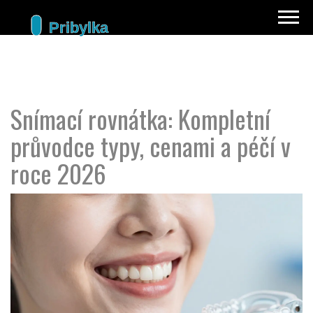
Snímací rovnátka: Kompletní
průvodce typy, cenami a péčí v
roce 2026