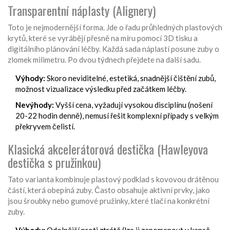
Transparentní náplasty (Alignery)
Toto je nejmodernější forma. Jde o řadu průhledných plastových
krytů, které se vyrábějí přesně na míru pomocí 3D tisku a
digitálního plánování léčby. Každá sada náplastí posune zuby o
zlomek milimetru. Po dvou týdnech přejdete na další sadu.
Výhody:
Skoro neviditelné, estetiká, snadnější čištění zubů,
možnost vizualizace výsledku před začátkem léčby.
Nevýhody:
Vyšší cena, vyžadují vysokou disciplínu (nošení
20-22 hodin denně), nemusí řešit komplexní případy s velkým
překryvem čelistí.
Klasická akcelerátorová destička (Hawleyova
destička s pružinkou)
Tato varianta kombinuje plastový podklad s kovovou drátěnou
částí, která obepíná zuby. Často obsahuje aktivní prvky, jako
jsou šroubky nebo gumové pružinky, které tlačí na konkrétní
zuby.