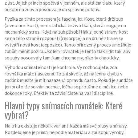
z úst
. Jejich princip spočívá v jemném, ale stálém tlaku, který
působí na zuby a posouvá je do správné polohy.
Fyzika za tímto procesem je fascinující. Kost, která drží zub
(alveolární kost), není statická. Je živá tkáň, která reaguje na
mechanický stres. Když na zub působí tlak z jedné strany, kost
se na této straně rozpouští (resorpce) a na druhé straně se
vytváří nová kost (depozice). Tento přirozený proces umožňuje
zubům měnit pozici. Úkolem rovnátek je tento tlak řídit tak, aby
se zuby posouvaly tam, kam chceme my, nikoliv chaoticky.
Výhodou snímatelnosti je kontrola. Vy rozhodujete, zda
rovnátka máte nasazená. To zní skvěle, až na jednu chybu v
zadání: musíte je mít nasazená opravdu často. Pokud je sundáte
jen proto, že se vám nechce, léčba se protáhne o měsíce, nebo
dokonce roky. Efektivita závisí čistě na vaší disciplíně.
Hlavní typy snímacích rovnátek: Které
vybrat?
Na trhu existuje několik variant, každá má své plusy a minusy.
Rozdělujeme je primárně podle materiálu a způsobu výroby.