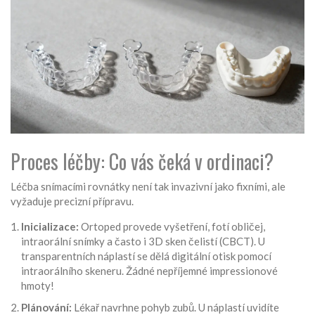
Proces léčby: Co vás čeká v ordinaci?
Léčba snímacími rovnátky není tak invazivní jako fixními, ale
vyžaduje precizní přípravu.
Inicializace:
Ortoped provede vyšetření, fotí obličej,
intraorální snímky a často i 3D sken čelistí (CBCT). U
transparentních náplastí se dělá digitální otisk pomocí
intraorálního skeneru. Žádné nepříjemné impressionové
hmoty!
Plánování:
Lékař navrhne pohyb zubů. U náplastí uvidíte