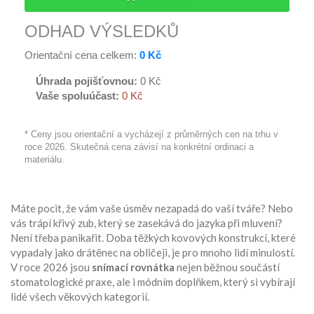
ODHAD VÝSLEDKŮ
Orientační cena celkem:
0 Kč
Úhrada pojišťovnou:
0 Kč
Vaše spoluúčast:
0 Kč
* Ceny jsou orientační a vycházejí z průměrných cen na trhu v
roce 2026. Skutečná cena závisí na konkrétní ordinaci a
materiálu.
Máte pocit, že vám vaše úsměv nezapadá do vaší tváře? Nebo
vás trápí křivý zub, který se zasekává do jazyka při mluvení?
Není třeba panikařit. Doba těžkých kovových konstrukcí, které
vypadaly jako drátěnec na obličeji, je pro mnoho lidí minulostí.
V roce 2026 jsou
snímací rovnátka
nejen běžnou součástí
stomatologické praxe, ale i módním doplňkem, který si vybírají
lidé všech věkových kategorií.