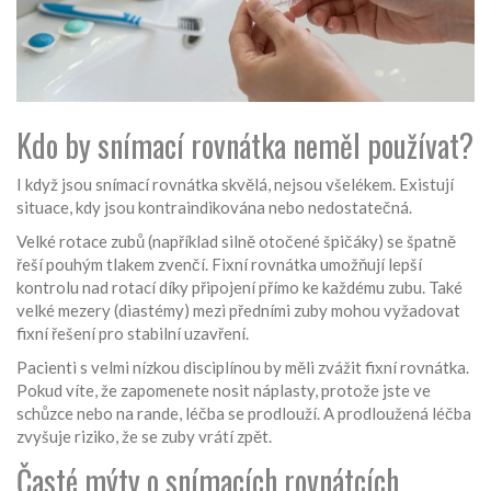
Kdo by snímací rovnátka neměl používat?
I když jsou snímací rovnátka skvělá, nejsou všelékem. Existují
situace, kdy jsou kontraindikována nebo nedostatečná.
Velké rotace zubů (například silně otočené špičáky) se špatně
řeší pouhým tlakem zvenčí. Fixní rovnátka umožňují lepší
kontrolu nad rotací díky připojení přímo ke každému zubu. Také
velké mezery (diastémy) mezi předními zuby mohou vyžadovat
fixní řešení pro stabilní uzavření.
Pacienti s velmi nízkou disciplínou by měli zvážit fixní rovnátka.
Pokud víte, že zapomenete nosit náplasty, protože jste ve
schůzce nebo na rande, léčba se prodlouží. A prodloužená léčba
zvyšuje riziko, že se zuby vrátí zpět.
Časté mýty o snímacích rovnátcích