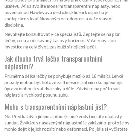
úsměvu. Ať už zvolíte moderní transparentní náplasty, nebo
osvědčenou Hawleyovu destičku, klíčem k úspěchu je
spolupráce s kvalifikovaným ortodontem a vaše vlastní
disciplína.
Neváhejte konzultovat více specialistů. Zeptejte se na plán
léčby, cenu a očekávaný časový horizont. Vaše zuby jsou
investice na celý život, zaslouží si nejlepší péči.
Jak dlouho trvá léčba transparentními
náplastmi?
Průměrná délka léčby se pohybuje mezi 6 až 18 měsíci. Lehké
případy mohou být hotové za 4 měsíce, zatímco komplexnější
úpravy mohou trvat dva roky a déle. Závisí to na počtu sad
náplastí a rychlosti posunu zubů.
Mohu s transparentními náplastmi jíst?
Ne. Před každým jídlem a pitím (kromě vody) musíte náplasty
sundat. Žvýkání s nasazenými náplastmi je zakázáno, protože by
mohlo dojít k jejich rozbití nebo deformaci. Po jídle si vyčistěte