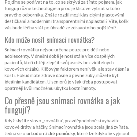
Pojďme se podívat na to, co se skrývá za tímto pojmem, jak
fungují různé technologie a proč je klíčové vybrat si toho
pravého odborníka. Znáte rozdíl mezi klasickými plastovými
destičkami a moderními transparentními náplastmi? Víte, kolik
vás bude léčba stát po úhradě ze zdravotního pojištění?
Kdo může nosit snímací rovnátka?
Snímací rovnátka nejsou určena pouze pro děti nebo
adolescenty. V dnešní době je nosí stále více dospělých
pacientů, kteří chtějí zlepšit svůj úsměv bez viditelných
kovových držáků. Klíčovým faktorem není věk, ale stav dásní a
kosti. Pokud máte zdravé dásně a pevné zuby, můžete být
ideálním kandidátem. U seniorů je však třeba postupovat
opatrněji kvůli možnému úbytku kostní hmoty.
Co přesně jsou snímací rovnátka a jak
fungují?
Když slyšíte slovo „rovnátka“, pravděpodobně si vybavíte
kovové dráty a háčky. Snímací rovnátka jsou zcela jiná zvířata.
Jedná se o
ortodontické pomůcky
, které lze kdykoliv vyjmout