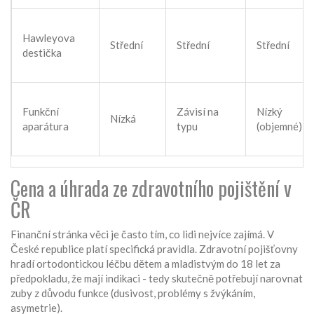
Hawleyova
Střední
Střední
Střední
destička
Funkční
Závisí na
Nízký
Nízká
aparátura
typu
(objemné)
Cena a úhrada ze zdravotního pojištění v
ČR
Finanční stránka věci je často tím, co lidi nejvíce zajímá. V
České republice platí specifická pravidla. Zdravotní pojišťovny
hradí ortodontickou léčbu dětem a mladistvým do 18 let za
předpokladu, že mají indikaci - tedy skutečně potřebují narovnat
zuby z důvodu funkce (dusivost, problémy s žvýkáním,
asymetrie).