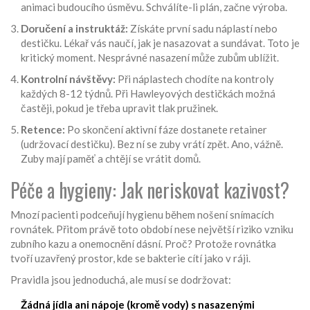
animaci budoucího úsměvu. Schválíte-li plán, začne výroba.
Doručení a instruktáž:
Získáte první sadu náplastí nebo
destičku. Lékař vás naučí, jak je nasazovat a sundávat. Toto je
kritický moment. Nesprávné nasazení může zubům ublížit.
Kontrolní návštěvy:
Při náplastech chodíte na kontroly
každých 8-12 týdnů. Při Hawleyových destičkách možná
častěji, pokud je třeba upravit tlak pružinek.
Retence:
Po skončení aktivní fáze dostanete retainer
(udržovací destičku). Bez ní se zuby vrátí zpět. Ano, vážně.
Zuby mají paměť a chtějí se vrátit domů.
Péče a hygieny: Jak neriskovat kazivost?
Mnozí pacienti podceňují hygienu během nošení snímacích
rovnátek. Přitom právě toto období nese největší riziko vzniku
zubního kazu a onemocnění dásní. Proč? Protože rovnátka
tvoří uzavřený prostor, kde se bakterie cítí jako v ráji.
Pravidla jsou jednoduchá, ale musí se dodržovat:
Žádná jídla ani nápoje (kromě vody) s nasazenými