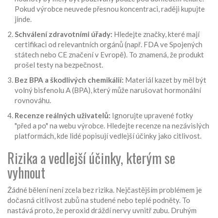
Pokud výrobce neuvede přesnou koncentraci, raději kupujte
jinde.
Schválení zdravotními úřady:
Hledejte značky, které mají
certifikaci od relevantních orgánů (např. FDA ve Spojených
státech nebo CE značení v Evropě). To znamená, že produkt
prošel testy na bezpečnost.
Bez BPA a škodlivých chemikálií:
Materiál kazet by měl být
volný bisfenolu A (BPA), který může narušovat hormonální
rovnováhu.
Recenze reálných uživatelů:
Ignorujte upravené fotky
"před a po" na webu výrobce. Hledejte recenze na nezávislých
platformách, kde lidé popisují vedlejší účinky jako citlivost.
Rizika a vedlejší účinky, kterým se
vyhnout
Žádné bělení není zcela bez rizika. Nejčastějším problémem je
dočasná citlivost zubů na studené nebo teplé podněty. To
nastává proto, že peroxid dráždí nervy uvnitř zubu. Druhým