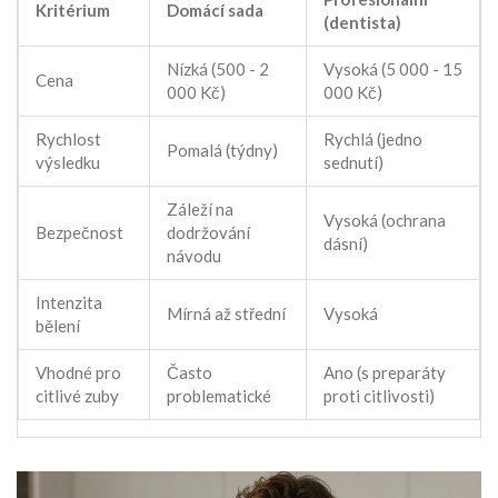
Kritérium
Domácí sada
(dentista)
Nízká (500 - 2
Vysoká (5 000 - 15
Cena
000 Kč)
000 Kč)
Rychlost
Rychlá (jedno
Pomalá (týdny)
výsledku
sednutí)
Záleží na
Vysoká (ochrana
Bezpečnost
dodržování
dásní)
návodu
Intenzita
Mírná až střední
Vysoká
bělení
Vhodné pro
Často
Ano (s preparáty
citlivé zuby
problematické
proti citlivosti)