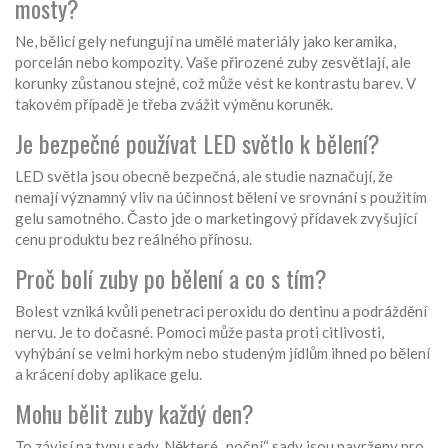
mosty?
Ne, bělicí gely nefungují na umělé materiály jako keramika,
porcelán nebo kompozity. Vaše přirozené zuby zesvětlají, ale
korunky zůstanou stejné, což může vést ke kontrastu barev. V
takovém případě je třeba zvážit výměnu koruněk.
Je bezpečné používat LED světlo k bělení?
LED světla jsou obecně bezpečná, ale studie naznačují, že
nemají významný vliv na účinnost bělení ve srovnání s použitím
gelu samotného. Často jde o marketingový přídavek zvyšující
cenu produktu bez reálného přínosu.
Proč bolí zuby po bělení a co s tím?
Bolest vzniká kvůli penetraci peroxidu do dentinu a podráždění
nervu. Je to dočasné. Pomoci může pasta proti citlivosti,
vyhýbání se velmi horkým nebo studeným jídlům ihned po bělení
a krácení doby aplikace gelu.
Mohu bělit zuby každý den?
To závisí na typu sady. Některé „noční“ sady jsou navrženy pro