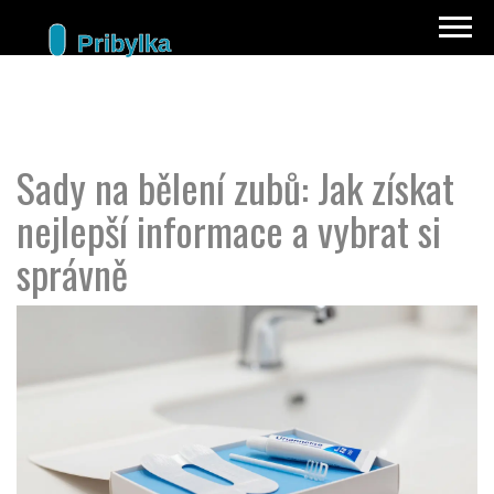
Sady na bělení zubů: Jak získat
nejlepší informace a vybrat si
správně