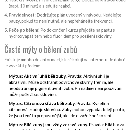
(např. 10 minut) a sledujte reakci.
Pravidelnost:
Dodržujte plán uvedený v návodu. Nedělejte
pauzy, pokud to není nutné, ale nepřehánějte frekvenci.
Péče po bělení:
Po dokončení kurzu přejděte na pastu s
hydroxyapatitem nebo fluoridem pro posílení skloviny.
Časté mýty o bělení zubů
Existuje mnoho dezinformací, které kolují na internetu. Je dobré
je vyvrátit předem:
Mýtus: Aktivní uhlí bělí zuby.
Pravda: Aktivní uhlí je
abrazivní. Může odstranit povrchové skvrny třením, ale
neodstraňuje pigment uvnitř zuba. Při nadměrném používání
může poškrábat sklovinu.
Mýtus: Citronová šťáva bělí zuby.
Pravda: Kyselina
citronová eroduje sklovinu. Zuby mohou vypadat bíleji proto,
že jsou tenčí a propustnější, ale jde o vážné poškození.
Mýtus: Bílé zuby jsou vždy zdravé zuby.
Pravda: Bílá barva