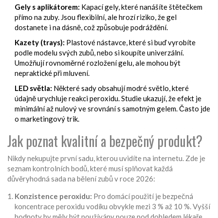
Gely s aplikátorem:
Kapací gely, které nanášíte štětečkem
přímo na zuby. Jsou flexibilní, ale hrozí riziko, že gel
dostanete i na dásně, což způsobuje podráždění.
Kazety (trays):
Plastové nástavce, které si buď vyrobíte
podle modelu svých zubů, nebo si koupíte univerzální.
Umožňují rovnoměrné rozložení gelu, ale mohou být
nepraktické při mluvení.
LED světla:
Některé sady obsahují modré světlo, které
údajně urychluje reakci peroxidu. Studie ukazují, že efekt je
minimální až nulový ve srovnání s samotným gelem. Často jde
o marketingový trik.
Jak poznat kvalitní a bezpečný produkt?
Nikdy nekupujte první sadu, kterou uvidíte na internetu. Zde je
seznam kontrolních bodů, které musí splňovat každá
důvěryhodná sada na bělení zubů v roce 2026:
Konzistence peroxidu:
Pro domácí použití je bezpečná
koncentrace peroxidu vodíku obvykle mezi 3 % až 10 %. Vyšší
hodnoty by měly být používány pouze pod dohledem lékaře.