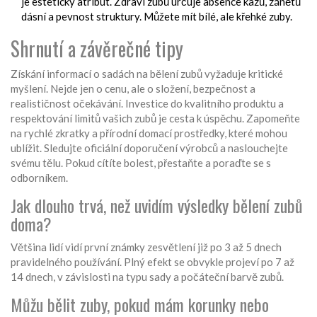
je estetický atribut. Zdraví zubů určuje absence kazů, zánětů
dásní a pevnost struktury. Můžete mít bílé, ale křehké zuby.
Shrnutí a závěrečné tipy
Získání informací o sadách na bělení zubů vyžaduje kritické
myšlení. Nejde jen o cenu, ale o složení, bezpečnost a
realističnost očekávání. Investice do kvalitního produktu a
respektování limitů vašich zubů je cesta k úspěchu. Zapomeňte
na rychlé zkratky a přírodní domací prostředky, které mohou
ublížit. Sledujte oficiální doporučení výrobců a naslouchejte
svému tělu. Pokud cítíte bolest, přestaňte a poraďte se s
odborníkem.
Jak dlouho trvá, než uvidím výsledky bělení zubů
doma?
Většina lidí vidí první známky zesvětlení již po 3 až 5 dnech
pravidelného používání. Plný efekt se obvykle projeví po 7 až
14 dnech, v závislosti na typu sady a počáteční barvě zubů.
Můžu bělit zuby, pokud mám korunky nebo