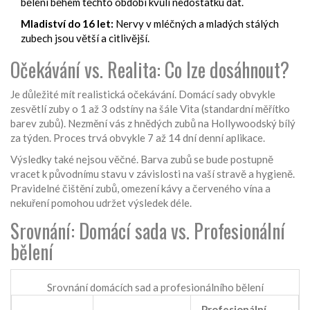
bělení během těchto období kvůli nedostatku dat.
Mladiství do 16 let:
Nervy v mléčných a mladých stálých
zubech jsou větší a citlivější.
Očekávání vs. Realita: Co lze dosáhnout?
Je důležité mít realistická očekávání. Domácí sady obvykle
zesvětlí zuby o 1 až 3 odstíny na šále Vita (standardní měřítko
barev zubů). Nezmění vás z hnědých zubů na Hollywoodský bílý
za týden. Proces trvá obvykle 7 až 14 dní denní aplikace.
Výsledky také nejsou věčné. Barva zubů se bude postupně
vracet k původnímu stavu v závislosti na vaší stravě a hygieně.
Pravidelné čištění zubů, omezení kávy a červeného vína a
nekuření pomohou udržet výsledek déle.
Srovnání: Domácí sada vs. Profesionální
bělení
Srovnání domácích sad a profesionálního bělení
Profesionální