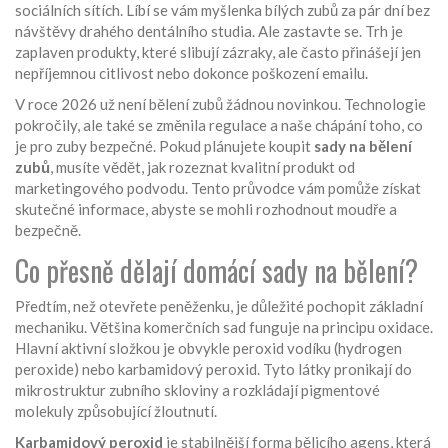
sociálních sítích. Líbí se vám myšlenka bílých zubů za pár dní bez
návštěvy drahého dentálního studia. Ale zastavte se. Trh je
zaplaven produkty, které slibují zázraky, ale často přinášejí jen
nepříjemnou citlivost nebo dokonce poškození emailu.
V roce 2026 už není bělení zubů žádnou novinkou. Technologie
pokročily, ale také se změnila regulace a naše chápání toho, co
je pro zuby bezpečné. Pokud plánujete koupit
sady na bělení
zubů
, musíte vědět, jak rozeznat kvalitní produkt od
marketingového podvodu. Tento průvodce vám pomůže získat
skutečné informace, abyste se mohli rozhodnout moudře a
bezpečně.
Co přesně dělají domácí sady na bělení?
Předtím, než otevřete peněženku, je důležité pochopit základní
mechaniku. Většina komerčních sad funguje na principu oxidace.
Hlavní aktivní složkou je obvykle peroxid vodíku (hydrogen
peroxide) nebo karbamidový peroxid. Tyto látky pronikají do
mikrostruktur zubního skloviny a rozkládají pigmentové
molekuly způsobující žloutnutí.
Karbamidový peroxid
je
stabilnější forma bělicího agens, která