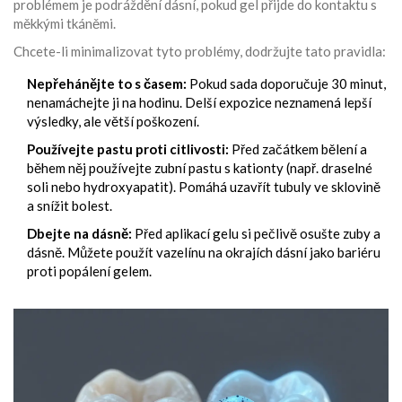
problémem je podráždění dásní, pokud gel přijde do kontaktu s
měkkými tkáněmi.
Chcete-li minimalizovat tyto problémy, dodržujte tato pravidla:
Nepřehánějte to s časem:
Pokud sada doporučuje 30 minut,
nenamáchejte ji na hodinu. Delší expozice neznamená lepší
výsledky, ale větší poškození.
Používejte pastu proti citlivosti:
Před začátkem bělení a
během něj používejte zubní pastu s kationty (např. draselné
soli nebo hydroxyapatit). Pomáhá uzavřít tubuly ve sklovině
a snížit bolest.
Dbejte na dásně:
Před aplikací gelu si pečlivě osušte zuby a
dásně. Můžete použít vazelínu na okrajích dásní jako bariéru
proti popálení gelem.