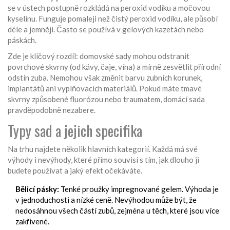
se v ústech postupně rozkládá na peroxid vodíku a močovou
kyselinu
. Funguje pomaleji než čistý peroxid vodíku, ale působí
déle a jemněji. Často se používá v gelových kazetách nebo
páskách.
Zde je klíčový rozdíl: domovské sady mohou odstranit
povrchové skvrny (od kávy, čaje, vína) a mírně zesvětlit přírodní
odstín zuba. Nemohou však změnit barvu zubních korunek,
implantátů ani vyplňovacích materiálů. Pokud máte tmavé
skvrny způsobené fluorózou nebo traumatem, domácí sada
pravděpodobně nezabere.
Typy sad a jejich specifika
Na trhu najdete několik hlavních kategorií. Každá má své
výhody i nevýhody, které přímo souvisí s tím, jak dlouho ji
budete používat a jaký efekt očekáváte.
Bělicí pásky:
Tenké proužky impregnované gelem. Výhoda je
v jednoduchosti a nízké ceně. Nevýhodou může být, že
nedosáhnou všech částí zubů, zejména u těch, které jsou více
zakřivené.