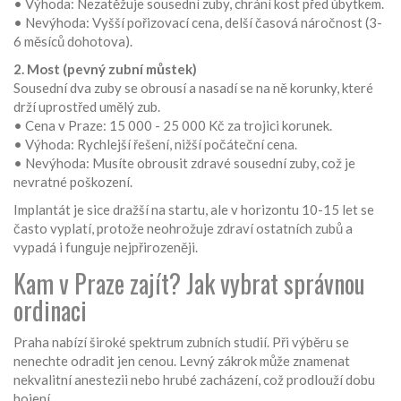
• Výhoda: Nezatěžuje sousední zuby, chrání kost před úbytkem.
• Nevýhoda: Vyšší pořizovací cena, delší časová náročnost (3-
6 měsíců dohotova).
2. Most (pevný zubní můstek)
Sousední dva zuby se obrousí a nasadí se na ně korunky, které
drží uprostřed umělý zub.
• Cena v Praze: 15 000 - 25 000 Kč za trojici korunek.
• Výhoda: Rychlejší řešení, nižší počáteční cena.
• Nevýhoda: Musíte obrousit zdravé sousední zuby, což je
nevratné poškození.
Implantát je sice dražší na startu, ale v horizontu 10-15 let se
často vyplatí, protože neohrožuje zdraví ostatních zubů a
vypadá i funguje nejpřirozeněji.
Kam v Praze zajít? Jak vybrat správnou
ordinaci
Praha nabízí široké spektrum zubních studií. Při výběru se
nenechte odradit jen cenou. Levný zákrok může znamenat
nekvalitní anestezii nebo hrubé zacházení, což prodlouží dobu
hojení.