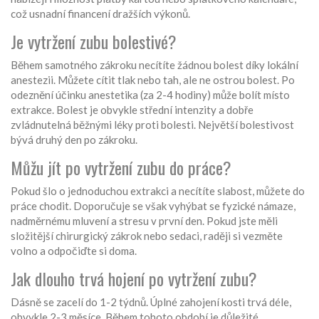
což usnadní financení dražších výkonů.
Je vytržení zubu bolestivé?
Během samotného zákroku necítíte žádnou bolest díky lokální
anestezii. Můžete cítit tlak nebo tah, ale ne ostrou bolest. Po
odeznění účinku anestetika (za 2-4 hodiny) může bolít místo
extrakce. Bolest je obvykle střední intenzity a dobře
zvládnutelná běžnými léky proti bolesti. Největší bolestivost
bývá druhý den po zákroku.
Můžu jít po vytržení zubu do práce?
Pokud šlo o jednoduchou extrakci a necítíte slabost, můžete do
práce chodit. Doporučuje se však vyhýbat se fyzické námaze,
nadměrnému mluvení a stresu v první den. Pokud jste měli
složitější chirurgický zákrok nebo sedaci, raději si vezměte
volno a odpočiďte si doma.
Jak dlouho trvá hojení po vytržení zubu?
Dásně se zacelí do 1-2 týdnů. Úplné zahojení kosti trvá déle,
obvykle 2-3 měsíce. Během tohoto období je důležité