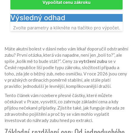
Vypočítat cenu zákroku
Výsledný odhad
Zvolte parametry a klikněte na tlačítko pro výpočet.
Máte akutní bolest v dásni nebo vám lékař doporučil odstranění
zubu? První otázka, která vás napadne, není jen „bolí to?“, ale
spíše „kolik mě to bude stát?“. Ceny za
vytržení zubu
se v
České republice liší podle typu zákroku, složitosti případu a
toho, zda jde o běžný zub, nebo osmičku. V roce 2026 jsou ceny
v pražských ordinacích poměrně stabilní, ale stále platí
pravidlo: jednodušší je levnější, komplikovanější dražší.
Tento článek vám rozebere přesné částky, které můžete
očekávat v Praze, vysvětlí, co zahrnuje základní cena a kdy
přijdou nečekané příplatky. Zjistíte také, jak funguje úhrada ze
zdravotního pojištění a proč by se vám mohlo vyplatit
investovat do náhrady zubu hned po extrakci.
Základní rozdělení cen: Od jednoduchého