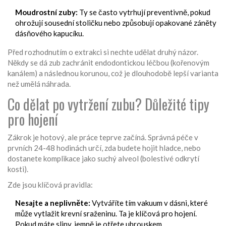
Moudrostní zuby:
Ty se často vytrhují preventivně, pokud
ohrožují sousední stoličku nebo způsobují opakované záněty
dásňového kapucíku.
Před rozhodnutím o extrakci si nechte udělat druhý názor.
Někdy se dá zub zachránit endodontickou léčbou (kořenovým
kanálem) a následnou korunou, což je dlouhodobě lepší varianta
než umělá náhrada.
Co dělat po vytržení zubu? Důležité tipy
pro hojení
Zákrok je hotový, ale práce teprve začíná. Správná péče v
prvních 24-48 hodinách určí, zda budete hojit hladce, nebo
dostanete komplikace jako suchý alveol (bolestivé odkrytí
kosti).
Zde jsou klíčová pravidla:
Nesajte a neplivněte:
Vytváříte tím vakuum v dásni, které
může vytlažit krevní sraženinu. Ta je klíčová pro hojení.
Pokud máte sliny, jemně je otřete ubrouskem.