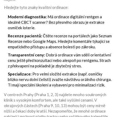
Hledejte tyto znaky kvalitní ordinace:
Moderní diagnostika:
Má ordinace digitální rentgen a
ideálně CBCT scanner? Bez přesného obrazu je extrakce
osmiček loterie.
Recenze pacientů:
Čtěte recenze na portálech jako Seznam
Recenze nebo Google Maps. Hledejte komentáře týkající se
empatického přístupu a absence bolesti po zákroku.
Transparentní ceny:
Dobrá ordinace vám sdělí orientativní
cenu ještě před konzultací nebo alespoň po rentgenu. Strach
z překvapení na pokladně je zbytečný stres.
Specializace:
Pro velmi složité extrakce (např. osmičky
blízko nervu dolní čelisti) zvažte návštěvu orálního chirurga.
Ti mají speciální školení a vybavení pro minimalizaci rizik.
V centrech Prahy (Praha 1, 2, 3) najdete mnoho soukromých
klinik s vysokým komfortem, ale také vyššími cenami. V
okrajových částech (Praha 9, 10, 13) mohou být ceny mírně
nižší a čekací doby kratší. Nezapomeňte, že mnohé ordinace
nabízejí i možnost platby kartou nebo splátkového kalendáře,