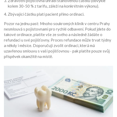
Zdravotní pojišťovna uhradí stanovenou částku (obvykle
kolem 30-50 % z tarifu, záleží na konkrétním výkonu).
Zbývající částku platí pacient přímo ordinaci.
Pozor na jednu past: Mnoho soukromých klinik v centru Prahy
nesmlouvá s pojistovnami pro rychlé odbavení. Pokud jdete do
takové ordinace, platíte vše ze svého a následně žádáte o
refundaci u své pojišťovny. Proces refundace může trvat týdny
a někdy i měsíce. Doporučuji zvolit ordinaci, která má
uzavřenou smlouvu s vaší pojišťovnou - pak platíte pouze svůj
příspěvek okamžitě na místě.