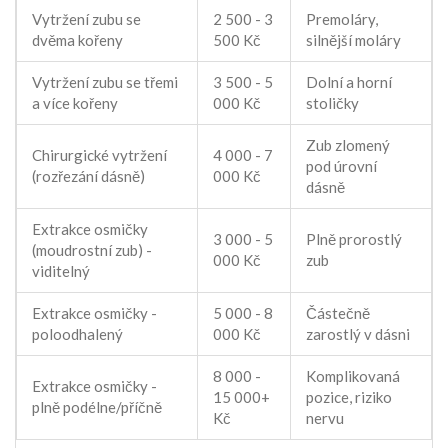
Vytržení zubu se
2 500 - 3
Premoláry,
dvěma kořeny
500 Kč
silnější moláry
Vytržení zubu se třemi
3 500 - 5
Dolní a horní
a více kořeny
000 Kč
stoličky
Zub zlomený
Chirurgické vytržení
4 000 - 7
pod úrovní
(rozřezání dásně)
000 Kč
dásně
Extrakce osmičky
3 000 - 5
Plně prorostlý
(moudrostní zub) -
000 Kč
zub
viditelný
Extrakce osmičky -
5 000 - 8
Částečně
poloodhalený
000 Kč
zarostlý v dásni
8 000 -
Komplikovaná
Extrakce osmičky -
15 000+
pozice, riziko
plně podélne/příčně
Kč
nervu