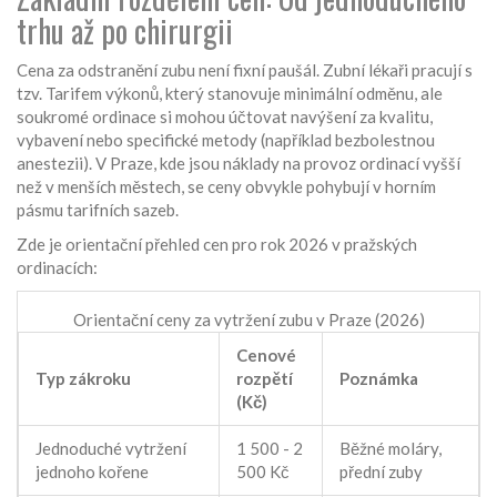
trhu až po chirurgii
Cena za odstranění zubu není fixní paušál. Zubní lékaři pracují s
tzv. Tarifem výkonů, který stanovuje minimální odměnu, ale
soukromé ordinace si mohou účtovat navýšení za kvalitu,
vybavení nebo specifické metody (například bezbolestnou
anestezii). V Praze, kde jsou náklady na provoz ordinací vyšší
než v menších městech, se ceny obvykle pohybují v horním
pásmu tarifních sazeb.
Zde je orientační přehled cen pro rok 2026 v pražských
ordinacích:
Orientační ceny za vytržení zubu v Praze (2026)
Cenové
Typ zákroku
rozpětí
Poznámka
(Kč)
Jednoduché vytržení
1 500 - 2
Běžné moláry,
jednoho kořene
500 Kč
přední zuby