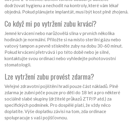
dodržovat hygienu a nechodit na kontroly, které vám lékař
objedná. Pokud plánujete implantát, musí být kost plně zhojená.
Co když mi po vytržení zubu krvácí?
Jemné krvácení nebo narůžovělá slina v prvních několika
hodinách je normální. Přiložte si na místo sterilní gázu nebo
vatový tampon a pevně stiskněte zuby na dobu 30-60 minut.
Pokud krvácení přetrvává i po této době nebo je silné,
kontaktujte svou ordinaci nebo vyhledejte pohotovostní
stomatologii.
Lze vytržení zubu provést zdarma?
Veřejné zdravotní pojištění hradí pouze část nákladů. Plně
zdarma je zubní péče pouze pro děti do 18 let a pro některé
sociálně slabé skupiny (držitelé průkazů ZTP/P atd.) za
specifických podmínek. Pro dospělé platí, že vždy něco
doplatíte. Výše doplatku závisí na tom, zda ordinace
spolupracuje s vaší pojišťovnou.