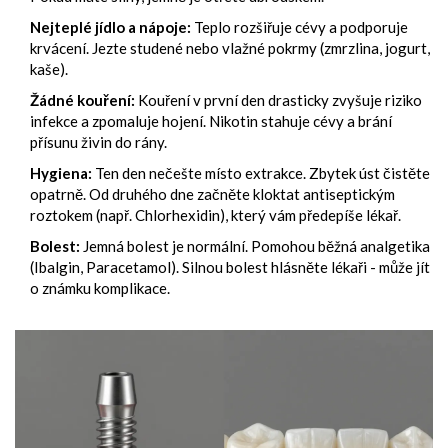
Nejteplé jídlo a nápoje:
Teplo rozšiřuje cévy a podporuje
krvácení. Jezte studené nebo vlažné pokrmy (zmrzlina, jogurt,
kaše).
Žádné kouření:
Kouření v první den drasticky zvyšuje riziko
infekce a zpomaluje hojení. Nikotin stahuje cévy a brání
přísunu živin do rány.
Hygiena:
Ten den nečešte místo extrakce. Zbytek úst čistěte
opatrně. Od druhého dne začněte kloktat antiseptickým
roztokem (např. Chlorhexidin), který vám předepíše lékař.
Bolest:
Jemná bolest je normální. Pomohou běžná analgetika
(Ibalgin, Paracetamol). Silnou bolest hlásněte lékaři - může jít
o známku komplikace.