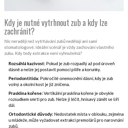
Kdy je nutné vytrhnout zub a kdy lze
zachránit?
Nic neraději než vytrhávání zubů nedělají ani sami
stomatologové. Ideální scénář je vždy zachování vlastního
zubu. Kdy tedy extrakce není vyhnutelná?
Rozsáhlá kazivost:
Pokud je zub rozpadlý až pod úroveň
dásně a nelze jej postavit pomocí pilíře a korunky.
Periodontitida:
Pokročilé onemocnění dásní, kdy je zub
volný a okolní kost je již zničena.
Prasklina kořene:
Vertikální prasklina kořene je obvykle
rozsudkem smrti pro zub. Nelze ji léčit, hnisavý zánět se šíří
dál.
Ortodontické důvody:
Nedostatek místa v oblouku, zejména
u mládeže, může vyžadovat extrakci premolárů pro narovnání
zubů.