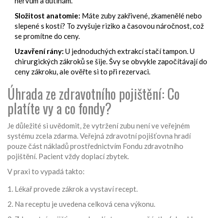
nervům a dutinám.
Složitost anatomie:
Máte zuby zakřivené, zkamenělé nebo
slepené s kostí? To zvyšuje riziko a časovou náročnost, což
se promítne do ceny.
Uzavření rány:
U jednoduchých extrakcí stačí tampon. U
chirurgických zákroků se šije. Švy se obvykle započítávají do
ceny zákroku, ale ověřte si to při rezervaci.
Úhrada ze zdravotního pojištění: Co
platíte vy a co fondy?
Je důležité si uvědomit, že vytržení zubu není ve veřejném
systému zcela zdarma. Veřejná zdravotní pojišťovna hradí
pouze část nákladů prostřednictvím Fondu zdravotního
pojištění. Pacient vždy doplací zbytek.
V praxi to vypadá takto:
Lékař provede zákrok a vystaví recept.
Na receptu je uvedena celková cena výkonu.