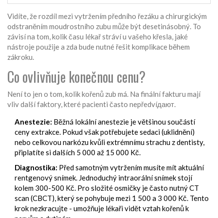
Vidíte, že rozdíl mezi vytržením předního řezáku a chirurgickým
odstraněním moudrostního zubu může být desetinásobný. To
závisí na tom, kolik času lékař stráví u vašeho křesla, jaké
nástroje použije a zda bude nutné řešit komplikace během
zákroku.
Co ovlivňuje konečnou cenu?
Není to jen o tom, kolik kořenů zub má. Na finální fakturu mají
vliv další faktory, které pacienti často nepředvíдают.
Anestezie:
Běžná lokální anestezie je většinou součástí
ceny extrakce. Pokud však potřebujete sedaci (uklidnění)
nebo celkovou narkózu kvůli extrémnímu strachu z dentisty,
připlatíte si dalších 5 000 až 15 000 Kč.
Diagnostika:
Před samotným vytržením musíte mít aktuální
rentgenový snímek. Jednoduchý intraorální snímek stojí
kolem 300-500 Kč. Pro složité osmičky je často nutný CT
scan (CBCT), který se pohybuje mezi 1 500 a 3 000 Kč. Tento
krok nezkracujte - umožňuje lékaři vidět vztah kořenů k