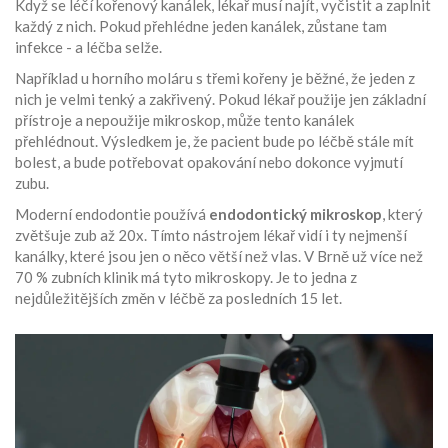
Když se léčí kořenový kanálek, lékař musí najít, vyčistit a zaplnit
každý z nich. Pokud přehlédne jeden kanálek, zůstane tam
infekce - a léčba selže.
Například u horního moláru s třemi kořeny je běžné, že jeden z
nich je velmi tenký a zakřivený. Pokud lékař použije jen základní
přístroje a nepoužije mikroskop, může tento kanálek
přehlédnout. Výsledkem je, že pacient bude po léčbě stále mít
bolest, a bude potřebovat opakování nebo dokonce vyjmutí
zubu.
Moderní endodontie používá
endodontický mikroskop
, který
zvětšuje zub až 20x. Tímto nástrojem lékař vidí i ty nejmenší
kanálky, které jsou jen o něco větší než vlas. V Brně už více než
70 % zubních klinik má tyto mikroskopy. Je to jedna z
nejdůležitějších změn v léčbě za posledních 15 let.