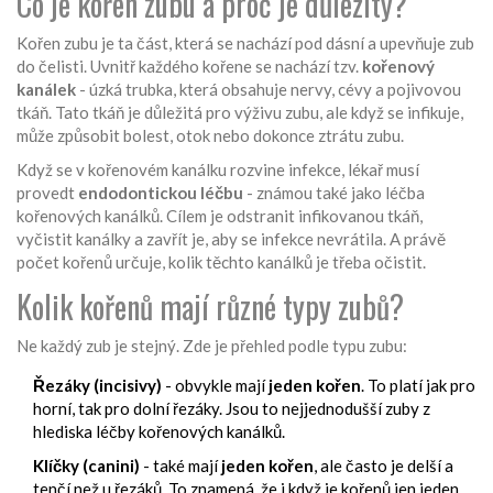
Co je kořen zubu a proč je důležitý?
Kořen zubu je ta část, která se nachází pod dásní a upevňuje zub
do čelisti. Uvnitř každého kořene se nachází tzv.
kořenový
kanálek
- úzká trubka, která obsahuje nervy, cévy a pojivovou
tkáň. Tato tkáň je důležitá pro výživu zubu, ale když se infikuje,
může způsobit bolest, otok nebo dokonce ztrátu zubu.
Když se v kořenovém kanálku rozvine infekce, lékař musí
provedt
endodontickou léčbu
- známou také jako léčba
kořenových kanálků. Cílem je odstranit infikovanou tkáň,
vyčistit kanálky a zavřít je, aby se infekce nevrátila. A právě
počet kořenů určuje, kolik těchto kanálků je třeba očistit.
Kolik kořenů mají různé typy zubů?
Ne každý zub je stejný. Zde je přehled podle typu zubu:
Řezáky (incisivy)
- obvykle mají
jeden kořen
. To platí jak pro
horní, tak pro dolní řezáky. Jsou to nejjednodušší zuby z
hlediska léčby kořenových kanálků.
Klíčky (canini)
- také mají
jeden kořen
, ale často je delší a
tenčí než u řezáků. To znamená, že i když je kořenů jen jeden,