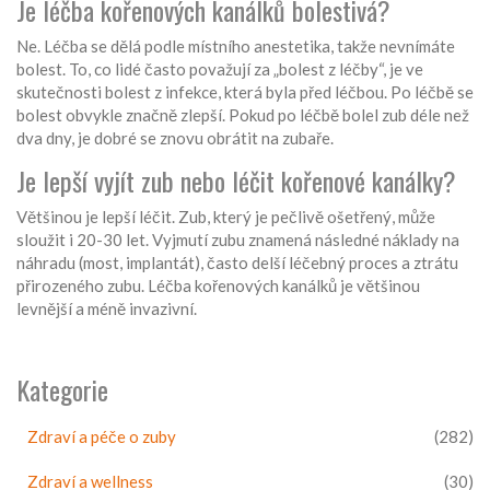
Je léčba kořenových kanálků bolestivá?
Ne. Léčba se dělá podle místního anestetika, takže nevnímáte
bolest. To, co lidé často považují za „bolest z léčby“, je ve
skutečnosti bolest z infekce, která byla před léčbou. Po léčbě se
bolest obvykle značně zlepší. Pokud po léčbě bolel zub déle než
dva dny, je dobré se znovu obrátit na zubaře.
Je lepší vyjít zub nebo léčit kořenové kanálky?
Většinou je lepší léčit. Zub, který je pečlivě ošetřený, může
sloužit i 20-30 let. Vyjmutí zubu znamená následné náklady na
náhradu (most, implantát), často delší léčebný proces a ztrátu
přirozeného zubu. Léčba kořenových kanálků je většinou
levnější a méně invazivní.
Kategorie
Zdraví a péče o zuby
(282)
Zdraví a wellness
(30)