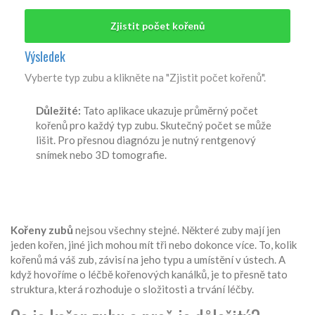
Zjistit počet kořenů
Výsledek
Vyberte typ zubu a klikněte na "Zjistit počet kořenů".
Důležité:
Tato aplikace ukazuje průměrný počet
kořenů pro každý typ zubu. Skutečný počet se může
lišit. Pro přesnou diagnózu je nutný rentgenový
snímek nebo 3D tomografie.
Kořeny zubů
nejsou všechny stejné. Některé zuby mají jen
jeden kořen, jiné jich mohou mít tři nebo dokonce více. To, kolik
kořenů má váš zub, závisí na jeho typu a umístění v ústech. A
když hovoříme o léčbě kořenových kanálků, je to přesně tato
struktura, která rozhoduje o složitosti a trvání léčby.