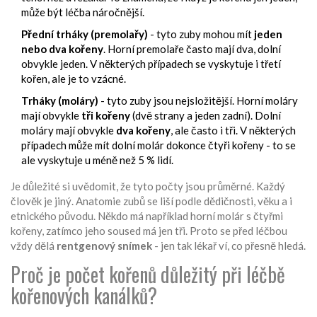
může být léčba náročnější.
Přední trháky (premolařy)
- tyto zuby mohou mít
jeden
nebo dva kořeny
. Horní premolaře často mají dva, dolní
obvykle jeden. V některých případech se vyskytuje i třetí
kořen, ale je to vzácné.
Trháky (moláry)
- tyto zuby jsou nejsložitější. Horní moláry
mají obvykle
tři kořeny
(dvě strany a jeden zadní). Dolní
moláry mají obvykle
dva kořeny
, ale často i tři. V některých
případech může mít dolní molár dokonce čtyři kořeny - to se
ale vyskytuje u méně než 5 % lidí.
Je důležité si uvědomit, že tyto počty jsou průměrné. Každý
člověk je jiný. Anatomie zubů se liší podle dědičnosti, věku a i
etnického původu. Někdo má například horní molár s čtyřmi
kořeny, zatímco jeho soused má jen tři. Proto se před léčbou
vždy dělá
rentgenový snímek
- jen tak lékař ví, co přesně hledá.
Proč je počet kořenů důležitý při léčbě
kořenových kanálků?