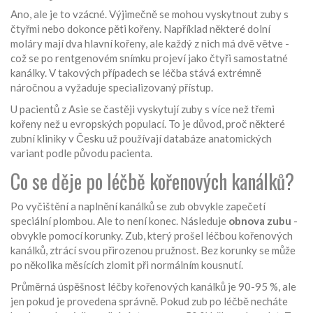
Ano, ale je to vzácné. Výjimečně se mohou vyskytnout zuby s
čtyřmi nebo dokonce pěti kořeny. Například některé dolní
moláry mají dva hlavní kořeny, ale každý z nich má dvě větve -
což se po rentgenovém snímku projeví jako čtyři samostatné
kanálky. V takových případech se léčba stává extrémně
náročnou a vyžaduje specializovaný přístup.
U pacientů z Asie se častěji vyskytují zuby s více než třemi
kořeny než u evropských populací. To je důvod, proč některé
zubní kliniky v Česku už používají databáze anatomických
variant podle původu pacienta.
Co se děje po léčbě kořenových kanálků?
Po vyčištění a naplnění kanálků se zub obvykle zapečetí
speciální plombou. Ale to není konec. Následuje
obnova zubu
-
obvykle pomocí korunky. Zub, který prošel léčbou kořenových
kanálků, ztrácí svou přirozenou pružnost. Bez korunky se může
po několika měsících zlomit při normálním kousnutí.
Průměrná úspěšnost léčby kořenových kanálků je 90-95 %, ale
jen pokud je provedena správně. Pokud zub po léčbě necháte