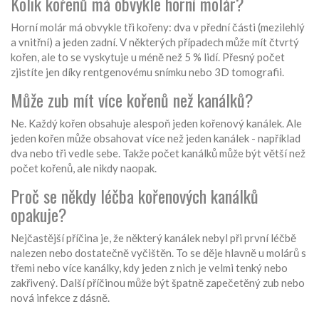
Kolik kořenů má obvykle horní molár?
Horní molár má obvykle tři kořeny: dva v přední části (mezilehlý
a vnitřní) a jeden zadní. V některých případech může mít čtvrtý
kořen, ale to se vyskytuje u méně než 5 % lidí. Přesný počet
zjistíte jen díky rentgenovému snímku nebo 3D tomografii.
Může zub mít více kořenů než kanálků?
Ne. Každý kořen obsahuje alespoň jeden kořenový kanálek. Ale
jeden kořen může obsahovat více než jeden kanálek - například
dva nebo tři vedle sebe. Takže počet kanálků může být větší než
počet kořenů, ale nikdy naopak.
Proč se někdy léčba kořenových kanálků
opakuje?
Nejčastější příčina je, že některý kanálek nebyl při první léčbě
nalezen nebo dostatečně vyčištěn. To se děje hlavně u molárů s
třemi nebo více kanálky, kdy jeden z nich je velmi tenký nebo
zakřivený. Další příčinou může být špatně zapečetěný zub nebo
nová infekce z dásně.