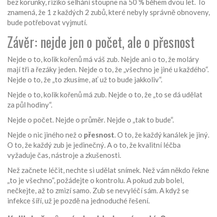
bez korunky, riziko selhání stoupne na 50 % během dvou let. To
znamená, že 1 z každých 2 zubů, které nebyly správně obnoveny,
bude potřebovat vyjmutí.
Závěr: nejde jen o počet, ale o přesnost
Nejde o to, kolik kořenů má váš zub. Nejde ani o to, že moláry
mají tři a řezáky jeden. Nejde o to, že „všechno je jiné u každého“.
Nejde o to, že „to zkusíme, ať už to bude jakkoliv“.
Nejde o to, kolik kořenů má zub. Nejde o to, že „to se dá udělat
za půl hodiny“.
Nejde o počet. Nejde o průměr. Nejde o „tak to bude“.
Nejde o nic jiného než o
přesnost
. O to, že každý kanálek je jiný.
O to, že každý zub je jedinečný. A o to, že kvalitní léčba
vyžaduje čas, nástroje a zkušenosti.
Než začnete léčit, nechte si udělat snímek. Než vám někdo řekne
„to je všechno“, požádejte o kontrolu. A pokud zub bolel,
nečkejte, až to zmizí samo. Zub se nevyléčí sám. A když se
infekce šíří, už je pozdě na jednoduché řešení.