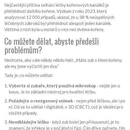
Nejčastější příčina selhání léčby kořenových kanálků je
přehlédnutí dalšího kořene. Výzkum z roku 2023, který
analyzoval 12 000 případů, ukázal, že u 38 % neúspěšných
léčebných zákroků byl přehlédnut alespoň jeden kanálek.
Většina z nich byla u molárů s více než dvěma kořeny.
Co můžete dělat, abyste předešli
problémům?
Nechcete, aby vám někdy někdo řekl: „Máte zub s třemi kořeny,
ale my jsme vyčistili jen dva.“
Tady je, co můžete udělat:
Vyberte si zubaře, který používá mikroskop
- nejde jen o
luxus. Je to základní nástroj pro kvalitní léčbu.
Požádejte o rentgenový snímek
- nejen před léčbou, ale i po
ní. Dá se to udělat i digitálně, v 3D (CBCT), což je ideální pro
složité případy.
Neodkládejte léčbu
- když zub bolel jen při kousnutí, je to
znamení, že infekce je v počáteční fázi. Čím dříve začnete, tím