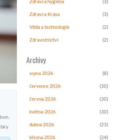
Zdraví a hygiena
(3)
Zdraví a Krása
(3)
Věda a technologie
(2)
Zdravotnictví
(2)
Archivy
srpna 2026
(8)
července 2026
(30)
června 2026
(30)
května 2026
(30)
ubem.
dubna 2026
(23)
láry
března 2026
(24)