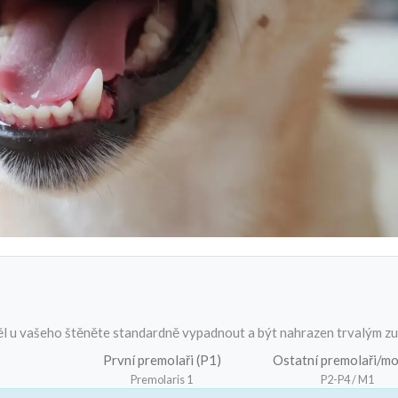
y měl u vašeho štěněte standardně vypadnout a být nahrazen trvalým z
První premolaři (P1)
Ostatní premolaři/mo
Premolaris 1
P2-P4 / M1