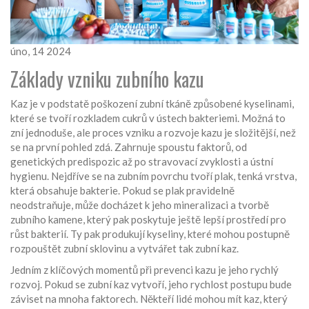
úno, 14 2024
Základy vzniku zubního kazu
Kaz je v podstatě poškození zubní tkáně způsobené kyselinami,
které se tvoří rozkladem cukrů v ústech bakteriemi. Možná to
zní jednoduše, ale proces vzniku a rozvoje kazu je složitější, než
se na první pohled zdá. Zahrnuje spoustu faktorů, od
genetických predispozic až po stravovací zvyklosti a ústní
hygienu. Nejdříve se na zubním povrchu tvoří plak, tenká vrstva,
která obsahuje bakterie. Pokud se plak pravidelně
neodstraňuje, může docházet k jeho mineralizaci a tvorbě
zubního kamene, který pak poskytuje ještě lepší prostředí pro
růst bakterií. Ty pak produkují kyseliny, které mohou postupně
rozpouštět zubní sklovinu a vytvářet tak zubní kaz.
Jedním z klíčových momentů při prevenci kazu je jeho rychlý
rozvoj. Pokud se zubní kaz vytvoří, jeho rychlost postupu bude
záviset na mnoha faktorech. Někteří lidé mohou mít kaz, který