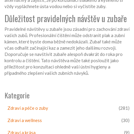
alternativy a zajistit, že po konzumaci sladkého a kyselého si
vždy vypláchnete ústa vodou nebo si vyčistíte zuby.
Důležitost pravidelných návštěv u zubaře
Pravidelné návštěvy u zubaře jsou zásadní pro zachování zdraví
vašich zubů. Profesionální čištění může odstranit plak a zubní
kámen, které byste doma běžně nedokázali. Zubař také může
včas odhalit začínající kaz a zamezit jeho dalšímu rozvoji.
Doporučuje se navštívit zubaře alespoň dvakrát do roka pro
kontrolu a čištění. Tato návštěva může také posloužit jako
příležitost pro konzultaci ohledně vaší ústní hygieny a
případného zlepšení vašich zubních návyků.
Kategorie
Zdraví a péče o zuby
(281)
Zdraví a wellness
(30)
Zdraví a krása
(9)