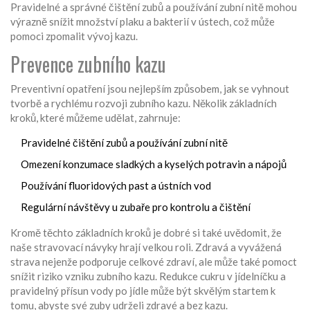
Pravidelné a správné čištění zubů a používání zubní nitě mohou
výrazně snížit množství plaku a bakterií v ústech, což může
pomoci zpomalit vývoj kazu.
Prevence zubního kazu
Preventivní opatření jsou nejlepším způsobem, jak se vyhnout
tvorbě a rychlému rozvoji zubního kazu. Několik základních
kroků, které můžeme udělat, zahrnuje:
Pravidelné čištění zubů a používání zubní nitě
Omezení konzumace sladkých a kyselých potravin a nápojů
Používání fluoridových past a ústních vod
Regulární návštěvy u zubaře pro kontrolu a čištění
Kromě těchto základních kroků je dobré si také uvědomit, že
naše stravovací návyky hrají velkou roli. Zdravá a vyvážená
strava nejenže podporuje celkové zdraví, ale může také pomoct
snížit riziko vzniku zubního kazu. Redukce cukru v jídelníčku a
pravidelný přísun vody po jídle může být skvělým startem k
tomu, abyste své zuby udrželi zdravé a bez kazu.