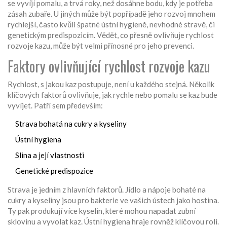
se vyvíjí pomalu, a trvá roky, než dosáhne bodu, kdy je potřeba
zásah zubaře. U jiných může být popřípadě jeho rozvoj mnohem
rychlejší, často kvůli špatné ústní hygieně, nevhodné stravě, či
genetickým predispozicím. Vědět, co přesně ovlivňuje rychlost
rozvoje kazu, může být velmi přínosné pro jeho prevenci.
Faktory ovlivňující rychlost rozvoje kazu
Rychlost, s jakou kaz postupuje, není u každého stejná. Několik
klíčových faktorů ovlivňuje, jak rychle nebo pomalu se kaz bude
vyvíjet. Patří sem především:
Strava bohatá na cukry a kyseliny
Ústní hygiena
Slina a její vlastnosti
Genetické predispozice
Strava je jedním z hlavních faktorů. Jídlo a nápoje bohaté na
cukry a kyseliny jsou pro bakterie ve vašich ústech jako hostina.
Ty pak produkují více kyselin, které mohou napadat zubní
sklovinu a vyvolat kaz. Ústní hygiena hraje rovněž klíčovou roli.