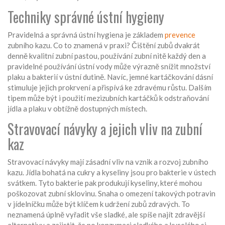
Techniky správné ústní hygieny
Pravidelná a správná ústní hygiena je základem
prevence
zubního kazu. Co to znamená v praxi? Čištění zubů dvakrát
denně kvalitní zubní pastou, používání zubní nitě každý den a
pravidelné používání ústní vody může výrazně snížit množství
plaku a bakterií v ústní dutině. Navíc, jemné kartáčkování dásní
stimuluje jejich prokrvení a přispívá ke zdravému růstu. Dalším
tipem může být i použití mezizubních kartáčků k odstraňování
jídla a plaku v obtížně dostupných místech.
Stravovací návyky a jejich vliv na zubní
kaz
Stravovací návyky mají zásadní vliv na vznik a rozvoj zubního
kazu. Jídla bohatá na cukry a kyseliny jsou pro bakterie v ústech
svátkem. Tyto bakterie pak produkují kyseliny, které mohou
poškozovat zubní sklovinu. Snaha o omezení takových potravin
v jídelníčku může být klíčem k udržení zubů zdravých. To
neznamená úplně vyřadit vše sladké, ale spíše najít zdravější