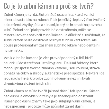
Co je to zubní kámen a proč se tvoří?
Zubní kámen je tvrdá, žlutohnědá usazenina, která vzniká
mineralizací plaku na zubech. Plak je měkký, lepkavý film tvořený
bakteriemi, zbytky jídla a slinami, který se hromadí na povrchu
zubů. Pokud není plak pravidelně odstraňován, může se
mineralizovat a vytvořit zubní kámen. Je důležité si uvědomit, že
zubní kámen nelze odstranit běžným zubním kartáčkem, ale
pouze profesionálním zásahem zubního lékaře nebo dentální
hygienistky.
Vznik zubního kamene je více pravděpodobný u lidí, kteří
neudržují dostatečnou ústní hygienu. Dalšími faktory, které
mohou přispět k tvorbě zubního kamene, jsou kouření, strava
bohatá na cukry a škroby, a genetické predispozice. Někteří lidé
jsou náchylnější k tvorbě zubního kamene než jiní kvůli
chemickému složení jejich slin.
Zubní kámen se může tvořit jak nad dásní, tak i pod ní. Kámen
nad dásní je obvykle viditelný a je snadnější ho odstranit.
Kámen pod dásní, známý také jako subgingivální kámen, je
nebezpečnější, protože může způsobit zánět dásní,