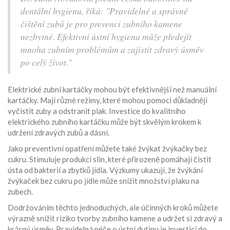
dentální hygienu, říká: "Pravidelné a správné
čištění zubů je pro prevenci zubního kamene
nezbytné. Efektivní ústní hygiena může předejít
mnoha zubním problémům a zajistit zdravý úsměv
po celý život."
Elektrické zubní kartáčky mohou být efektivnější než manuální
kartáčky. Mají různé režimy, které mohou pomoci důkladněji
vyčistit zuby a odstranit plak. Investice do kvalitního
elektrického zubního kartáčku může být skvělým krokem k
udržení zdravých zubů a dásní.
Jako preventivní opatření můžete také žvýkat žvýkačky bez
cukru. Stimuluje produkci slin, které přirozeně pomáhají čistit
ústa od bakterií a zbytků jídla. Výzkumy ukazují, že žvýkání
žvýkaček bez cukru po jídle může snížit množství plaku na
zubech.
Dodržováním těchto jednoduchých, ale účinných kroků můžete
výrazně snížit riziko tvorby zubního kamene a udržet si zdravý a
krásný úsměv. Pravidelná péče o ústní dutinu je investicí do