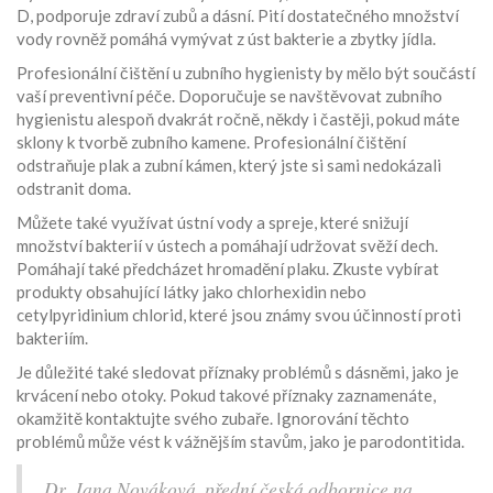
D, podporuje zdraví zubů a dásní. Pití dostatečného množství
vody rovněž pomáhá vymývat z úst bakterie a zbytky jídla.
Profesionální čištění u zubního hygienisty by mělo být součástí
vaší preventivní péče. Doporučuje se navštěvovat zubního
hygienistu alespoň dvakrát ročně, někdy i častěji, pokud máte
sklony k tvorbě zubního kamene. Profesionální čištění
odstraňuje plak a zubní kámen, který jste si sami nedokázali
odstranit doma.
Můžete také využívat ústní vody a spreje, které snižují
množství bakterií v ústech a pomáhají udržovat svěží dech.
Pomáhají také předcházet hromadění plaku. Zkuste vybírat
produkty obsahující látky jako chlorhexidin nebo
cetylpyridinium chlorid, které jsou známy svou účinností proti
bakteriím.
Je důležité také sledovat příznaky problémů s dásněmi, jako je
krvácení nebo otoky. Pokud takové příznaky zaznamenáte,
okamžitě kontaktujte svého zubaře. Ignorování těchto
problémů může vést k vážnějším stavům, jako je parodontitida.
Dr. Jana Nováková, přední česká odbornice na