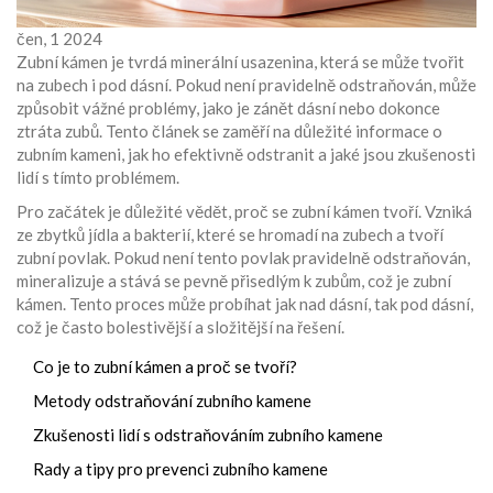
čen, 1 2024
Zubní kámen je tvrdá minerální usazenina, která se může tvořit
na zubech i pod dásní. Pokud není pravidelně odstraňován, může
způsobit vážné problémy, jako je zánět dásní nebo dokonce
ztráta zubů. Tento článek se zaměří na důležité informace o
zubním kameni, jak ho efektivně odstranit a jaké jsou zkušenosti
lidí s tímto problémem.
Pro začátek je důležité vědět, proč se zubní kámen tvoří. Vzniká
ze zbytků jídla a bakterií, které se hromadí na zubech a tvoří
zubní povlak. Pokud není tento povlak pravidelně odstraňován,
mineralizuje a stává se pevně přisedlým k zubům, což je zubní
kámen. Tento proces může probíhat jak nad dásní, tak pod dásní,
což je často bolestivější a složitější na řešení.
Co je to zubní kámen a proč se tvoří?
Metody odstraňování zubního kamene
Zkušenosti lidí s odstraňováním zubního kamene
Rady a tipy pro prevenci zubního kamene