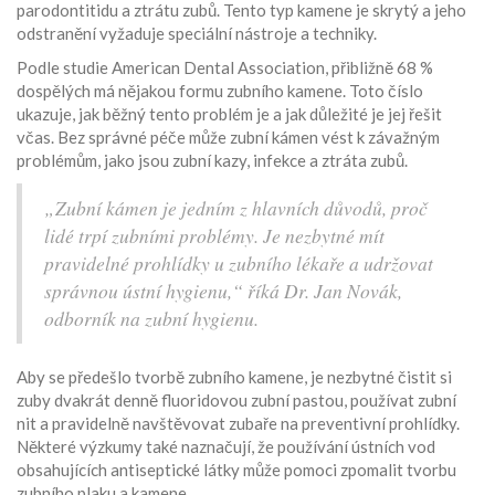
parodontitidu a ztrátu zubů. Tento typ kamene je skrytý a jeho
odstranění vyžaduje speciální nástroje a techniky.
Podle studie American Dental Association, přibližně 68 %
dospělých má nějakou formu zubního kamene. Toto číslo
ukazuje, jak běžný tento problém je a jak důležité je jej řešit
včas. Bez správné péče může zubní kámen vést k závažným
problémům, jako jsou zubní kazy, infekce a ztráta zubů.
„Zubní kámen je jedním z hlavních důvodů, proč
lidé trpí zubními problémy. Je nezbytné mít
pravidelné prohlídky u zubního lékaře a udržovat
správnou ústní hygienu,“ říká Dr. Jan Novák,
odborník na zubní hygienu.
Aby se předešlo tvorbě zubního kamene, je nezbytné čistit si
zuby dvakrát denně fluoridovou zubní pastou, používat zubní
nit a pravidelně navštěvovat zubaře na preventivní prohlídky.
Některé výzkumy také naznačují, že používání ústních vod
obsahujících antiseptické látky může pomoci zpomalit tvorbu
zubního plaku a kamene.