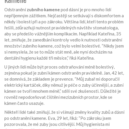
Odstranění
zubního kamene
pod dásní je pro mnoho lidí
nepříjemným zážitkem. Nejčastěji se setkávají s diskomfortem a
někdy i bolestí při a po zákroku. Většina lidí, kteří tento problém
řešili, zdůrazňují nutnost pravidelných návštěv stomatologa,
aby se předešlo vážnějším komplikacím. Například Kateřina, 35
let, zmiňuje, že zanedbání kontroly vedlo k nutnosti odstranění
množství zubního kamene, což bylo velmi bolestivé. “Nikdy jsem
si nemyslela, že se to může stát mně, ale nyní docházím na
dentální hygienu každé tři měsíce,” říká Kateřina.
U jiných lidí může být proces odstraňování méně bolestivý,
zejména pokud je zubní kámen odstraněn pravidelně. Jan, 42 let,
se domnívá, že základem je prevence. “Můj zubař mi doporučil
elektrický kartáček, díky němuž je péče o zuby účinnější, a zubní
kámen se tvoří mnohem méně,” sdílí své zkušenosti. Důležité je
rovněž nepodceňovat čištění mezizubních prostor, kde se
kámen často usazuje.
Někteří lidé také zmiňují, že si všímají změny kvality zubů a dásní
po odstranění kamene. Eva, 29 let, říká: “Po zákroku jsem
pozorovala, že mé zuby jsou citlivější. Můj hygienista mi