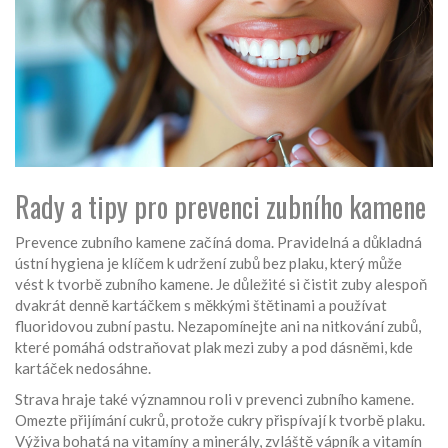
Rady a tipy pro prevenci zubního kamene
Prevence zubního kamene začíná doma. Pravidelná a důkladná
ústní hygiena je klíčem k udržení zubů bez plaku, který může
vést k tvorbě zubního kamene. Je důležité si čistit zuby alespoň
dvakrát denně kartáčkem s měkkými štětinami a používat
fluoridovou zubní pastu. Nezapomínejte ani na nitkování zubů,
které pomáhá odstraňovat plak mezi zuby a pod dásněmi, kde
kartáček nedosáhne.
Strava hraje také významnou roli v prevenci zubního kamene.
Omezte přijímání cukrů, protože cukry přispívají k tvorbě plaku.
Výživa bohatá na vitamíny a minerály, zvláště vápník a vitamín