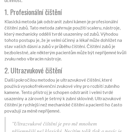
účinnost.
1. Profesionální čištění
Klasická metoda jak odstranit zubní kámen je profesionální
čištění zubů. Tato metoda zahrnuje použití scaleru, nástroje,
který mechanicky oddělí tvrdé usazeniny od zubů. Výhodou
tohoto postupu je, že je velmi účinný a lékař může dohlížet na
stav vašich dásní a zubů v průběhu čištění. Čištění zubů je
bezbolestné, ale některým pacientům může být nepříjemné kvůli
zvuku nebo vibracím nástroje.
2. Ultrazvukové čištění
Další pokročilou metodou je ultrazvukové čištění, které
používá vysokofrekvenční zvukové vlny pro rozbití zubního
kamene. Tento přístroj je schopen odstranit i velmi tvrdé
usazeniny a zároveň je šetrný k zubní sklovině. Ultrazvukové
čištění je rychlejší než mechanické čištění a pacienti ho často
považují za méně nepříjemné.
"Ultrazvukové čištění je pro mě mnohem
příjemnější než klasické. Necítím tolik tlak a navíc je