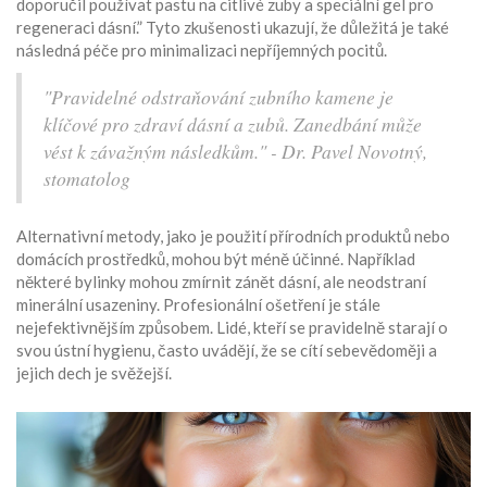
doporučil používat pastu na citlivé zuby a speciální gel pro
regeneraci dásní.” Tyto zkušenosti ukazují, že důležitá je také
následná péče pro minimalizaci nepříjemných pocitů.
"Pravidelné odstraňování zubního kamene je
klíčové pro zdraví dásní a zubů. Zanedbání může
vést k závažným následkům." - Dr. Pavel Novotný,
stomatolog
Alternativní metody, jako je použití přírodních produktů nebo
domácích prostředků, mohou být méně účinné. Například
některé bylinky mohou zmírnit zánět dásní, ale neodstraní
minerální usazeniny. Profesionální ošetření je stále
nejefektivnějším způsobem. Lidé, kteří se pravidelně starají o
svou ústní hygienu, často uvádějí, že se cítí sebevědoměji a
jejich dech je svěžejší.