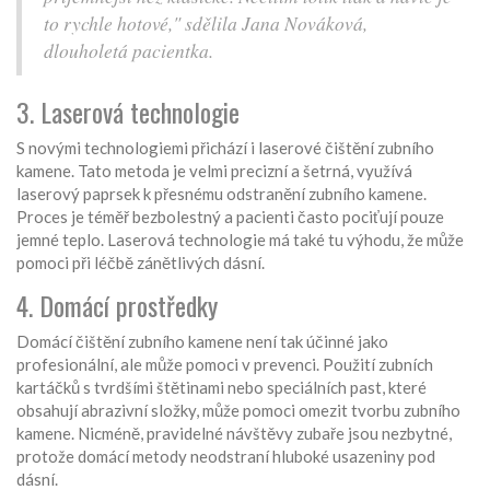
to rychle hotové," sdělila Jana Nováková,
dlouholetá pacientka.
3. Laserová technologie
S novými technologiemi přichází i laserové čištění zubního
kamene. Tato metoda je velmi precizní a šetrná, využívá
laserový paprsek k přesnému odstranění zubního kamene.
Proces je téměř bezbolestný a pacienti často pociťují pouze
jemné teplo. Laserová technologie má také tu výhodu, že může
pomoci při léčbě zánětlivých dásní.
4. Domácí prostředky
Domácí čištění zubního kamene není tak účinné jako
profesionální, ale může pomoci v prevenci. Použití zubních
kartáčků s tvrdšími štětinami nebo speciálních past, které
obsahují abrazivní složky, může pomoci omezit tvorbu zubního
kamene. Nicméně, pravidelné návštěvy zubaře jsou nezbytné,
protože domácí metody neodstraní hluboké usazeniny pod
dásní.