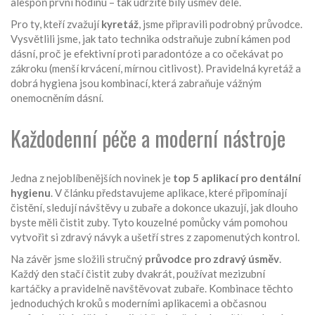
alespoň první hodinu – tak udržíte bílý úsměv déle.
Pro ty, kteří zvažují
kyretáž
, jsme připravili podrobný průvodce.
Vysvětlili jsme, jak tato technika odstraňuje zubní kámen pod
dásní, proč je efektivní proti paradontóze a co očekávat po
zákroku (menší krvácení, mírnou citlivost). Pravidelná kyretáž a
dobrá hygiena jsou kombinací, která zabraňuje vážným
onemocněním dásní.
Každodenní péče a moderní nástroje
Jedna z nejoblíbenějších novinek je
top 5 aplikací pro dentální
hygienu
. V článku představujeme aplikace, které připomínají
čistění, sledují návštěvy u zubaře a dokonce ukazují, jak dlouho
byste měli čistit zuby. Tyto kouzelné pomůcky vám pomohou
vytvořit si zdravý návyk a ušetří stres z zapomenutých kontrol.
Na závěr jsme složili stručný
průvodce pro zdravý úsměv
.
Každý den stačí čistit zuby dvakrát, používat mezizubní
kartáčky a pravidelně navštěvovat zubaře. Kombinace těchto
jednoduchých kroků s moderními aplikacemi a občasnou