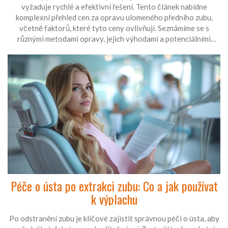
vyžaduje rychlé a efektivní řešení. Tento článek nabídne
komplexní přehled cen za opravu ulomeného předního zubu,
včetně faktorů, které tyto ceny ovlivňují. Seznámíme se s
různými metodami opravy, jejich výhodami a potenciálními
náklady. Také poskytneme praktické tipy pro snížení nákladů a
doporučíme, jak pečovat o opravený zub, aby vydržel co
nejdéle.
Péče o ústa po extrakci zubu: Co a jak používat
k výplachu
Po odstranění zubu je klíčové zajistit správnou péči o ústa, aby