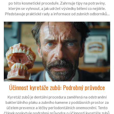
po této kosmetické proceduře. Zahrnuje tipy na potraviny,
kterým se vyhnout, a jak udržet výsledky bělení co nejdéle.
Představuje praktické rady a informace od zubních odborníků s
cílem udržet vaše zuby bílé a zdravé.
Účinnost kyretáže zubů: Podrobný průvodce
Kyretáž zubů je dentální procedura zaměřená na odstranění
bakteriálního plaku a zubního kamene z poddásních prostor za
účelem prevence a léčby periodontálních onemocnění. Tento
článek poskytuje podrobný průvodce o účinnosti kyretáže zubů,