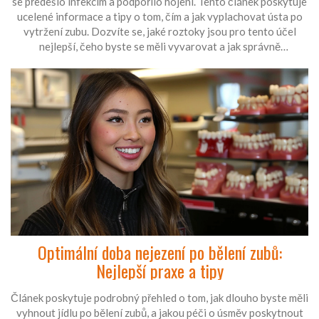
se předešlo infekcím a podpořilo hojení. Tento článek poskytuje
ucelené informace a tipy o tom, čím a jak vyplachovat ústa po
vytržení zubu. Dozvíte se, jaké roztoky jsou pro tento účel
nejlepší, čeho byste se měli vyvarovat a jak správně
postupovat při výplachu, aby se podpořilo rychlé a
bezproblémové hojení.
Optimální doba nejezení po bělení zubů:
Nejlepší praxe a tipy
Článek poskytuje podrobný přehled o tom, jak dlouho byste měli
vyhnout jídlu po bělení zubů, a jakou péči o úsměv poskytnout