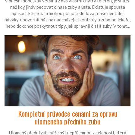
V dnešní době, kdy většina z nás vlastní chytrý telefon, je snazší
než kdy jindy pečovat o naše zuby a ústa. Existuje spousta
aplikací, které nám mohou pomoci sledovat naše dentální
návyky, upozornit nás na nadcházející kontroly u zubního lékaře,
nebo dokonce poskytnout tipy, jak správně čistit zuby. V tomto
článku si představíme pět nejlepších aplikací pro dentální
hygienu, které vám pomohou udržet vaše perličky v nejlepším
možném stavu.
Kompletní průvodce cenami za opravu
ulomeného předního zubu
Ulomený přední zub může být nepříjemnou zkušeností, která