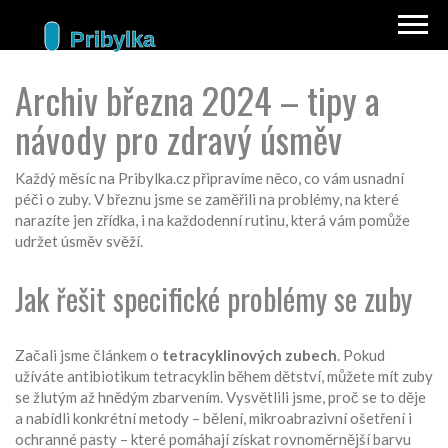
Archiv března 2024 – tipy a
návody pro zdravý úsměv
Každý měsíc na Pribylka.cz připravíme něco, co vám usnadní
péči o zuby. V březnu jsme se zaměřili na problémy, na které
narazíte jen zřídka, i na každodenní rutinu, která vám pomůže
udržet úsměv svěží.
Jak řešit specifické problémy se zuby
Začali jsme článkem o
tetracyklinových zubech
. Pokud
užíváte antibiotikum tetracyklin během dětství, můžete mít zuby
se žlutým až hnědým zbarvením. Vysvětlili jsme, proč se to děje
a nabídli konkrétní metody – bělení, mikroabrazivní ošetření i
ochranné pasty – které pomáhají získat rovnoměrnější barvu