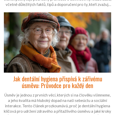
včetně důležitých faktů, tipů a doporučení pro ty, kteří zvažují
nebo se chystají podstoupit tento zákrok. Explorujeme nejen
základní informace, ale i hlubší pochopení toho, jak kyretáž
může pomoci udržet vaši ústní dutinu zdravou.
Jak dentální hygiena přispívá k zářivému
úsměvu: Průvodce pro každý den
Úsměv je jednou z prvních věcí, kterých si na člověku všimneme,
a jeho kvalita má hluboký dopad na naši sebeúctu a sociální
interakce. Tento článek prozkoumává, proč je dentální hygiena
klíčová pro udržení zdravého a přitažlivého úsměvu a jaké kroky