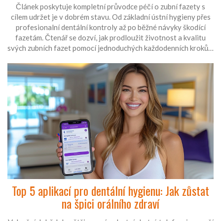
Článek poskytuje kompletní průvodce péčí o zubní fazety s
cílem udržet je v dobrém stavu. Od základní ústní hygieny přes
profesionalní dentální kontroly až po běžné návyky škodící
fazetám. Čtenář se dozví, jak prodloužit životnost a kvalitu
svých zubních fazet pomocí jednoduchých každodenních kroků a
rutin. Text je vztažen na osobní zkušenost autora a obsahuje
praktické tipy, zajímavé fakty a doporučení pro správnou péči o
fazety.
Top 5 aplikací pro dentální hygienu: Jak zůstat
na špici orálního zdraví