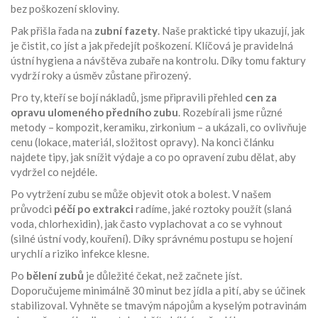
bez poškození skloviny.
Pak přišla řada na
zubní fazety
. Naše praktické tipy ukazují, jak
je čistit, co jíst a jak předejít poškození. Klíčová je pravidelná
ústní hygiena a návštěva zubaře na kontrolu. Díky tomu faktury
vydrží roky a úsměv zůstane přirozený.
Pro ty, kteří se bojí nákladů, jsme připravili přehled
cen za
opravu ulomeného předního zubu
. Rozebírali jsme různé
metody – kompozit, keramiku, zirkonium – a ukázali, co ovlivňuje
cenu (lokace, materiál, složitost opravy). Na konci článku
najdete tipy, jak snížit výdaje a co po opravení zubu dělat, aby
vydržel co nejdéle.
Po vytržení zubu se může objevit otok a bolest. V našem
průvodci
péčí po extrakci
radíme, jaké roztoky použít (slaná
voda, chlorhexidin), jak často vyplachovat a co se vyhnout
(silné ústní vody, kouření). Díky správnému postupu se hojení
urychlí a riziko infekce klesne.
Po
bělení zubů
je důležité čekat, než začnete jíst.
Doporučujeme minimálně 30 minut bez jídla a pití, aby se účinek
stabilizoval. Vyhněte se tmavým nápojům a kyselým potravinám