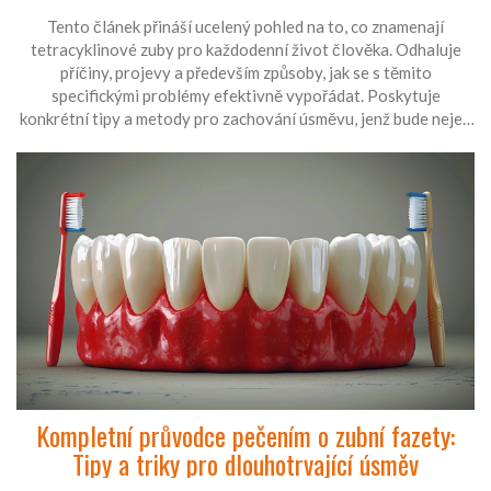
Tento článek přináší ucelený pohled na to, co znamenají
tetracyklinové zuby pro každodenní život člověka. Odhaluje
příčiny, projevy a především způsoby, jak se s těmito
specifickými problémy efektivně vypořádat. Poskytuje
konkrétní tipy a metody pro zachování úsměvu, jenž bude nejen
zdravý, ale i esteticky přijatelný.
Kompletní průvodce pečením o zubní fazety:
Tipy a triky pro dlouhotrvající úsměv