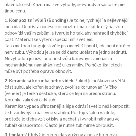
hlavních cest. Každá má své výhody, nevýhody a samozřejmě
jinou cenu.
1. Kompozitní výplň (Bonding)
Je to nejrychlejší a nejlevnější
metoda. Dentista nanese kompozitní materiál, který barvou
odpovídá vašim zubům, a tvaruje ho tak, aby nahradil chybějící
část. Materiál se vytvrdí speciálním světlem.
Tato metoda funguje skvěle pro menší štípnutí, kde není dotčen
nerv zubu. Výhodou je, že se dá často udělat na jedno sednutí.
Nevýhodou je nižší odolnost vůči barevným změnám a
mechanickému namáhání než u keramiky. Po několika letech
může být potřeba opravu obnovit.
2. Keramická korunka nebo víček
Pokud je poškozená větší
část zubu, ale kořen je zdravý, zvolí se korunování. Víčko
(veneer) je tenká destička, která se lepí na přední stranu.
Korunka zakrývá celý zub.
Keramika vypadá přirozeněji a lépe odráží světlo než kompozit.
Je trvanlivější a barevně stabilní. Postup však trvá déle,
protože je třeba vzít otisky a nechat si vyrobit náhradu ve
zubařské laboratoři. Často je nutné zub mírně obrousit.
3. Implantát
Když je zub zcela vytržený a nelze ho znovu