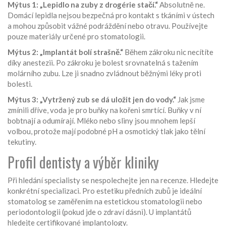
Mýtus 1: „Lepidlo na zuby z drogérie stačí.“
Absolutně ne.
Domácí lepidla nejsou bezpečná pro kontakt s tkáními v ústech
a mohou způsobit vážné podráždění nebo otravu. Používejte
pouze materiály určené pro stomatologii.
Mýtus 2: „Implantát bolí strašně.“
Během zákroku nic necítíte
díky anestezii. Po zákroku je bolest srovnatelná s tažením
molárního zubu. Lze ji snadno zvládnout běžnými léky proti
bolesti.
Mýtus 3: „Vytržený zub se dá uložit jen do vody.“
Jak jsme
zmínili dříve, voda je pro buňky na kořeni smrtící. Buňky v ní
bobtnají a odumírají. Mléko nebo sliny jsou mnohem lepší
volbou, protože mají podobné pH a osmotický tlak jako tělní
tekutiny.
Profil dentisty a výběr kliniky
Při hledání specialisty se nespolechejte jen na recenze. Hledejte
konkrétní specializaci. Pro estetiku předních zubů je ideální
stomatolog se zaměřením na
estetickou stomatologii
nebo
periodontologii
(pokud jde o zdraví dásni). U implantátů
hledejte certifikované implantology.