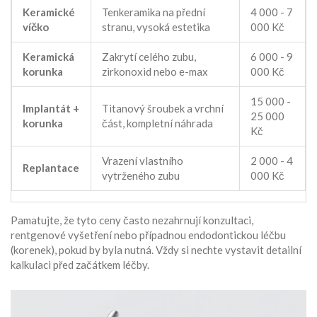
Keramické
Tenkeramika na přední
4 000 - 7
víčko
stranu, vysoká estetika
000 Kč
Keramická
Zakrytí celého zubu,
6 000 - 9
korunka
zirkonoxid nebo e-max
000 Kč
15 000 -
Implantát +
Titanový šroubek a vrchní
25 000
korunka
část, kompletní náhrada
Kč
Vrazení vlastního
2 000 - 4
Replantace
vytrženého zubu
000 Kč
Pamatujte, že tyto ceny často nezahrnují konzultaci,
rentgenové vyšetření nebo případnou endodontickou léčbu
(korenek), pokud by byla nutná. Vždy si nechte vystavit detailní
kalkulaci před začátkem léčby.