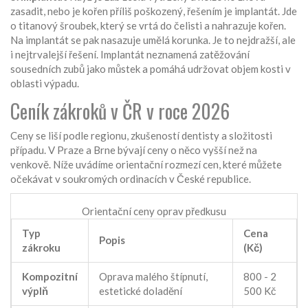
zasadit, nebo je kořen příliš poškozený, řešením je implantát. Jde
o titanový šroubek, který se vrtá do čelisti a nahrazuje kořen.
Na implantát se pak nasazuje umělá korunka. Je to nejdražší, ale
i nejtrvalejší řešení. Implantát neznamená zatěžování
sousedních zubů jako můstek a pomáhá udržovat objem kosti v
oblasti výpadu.
Ceník zákroků v ČR v roce 2026
Ceny se liší podle regionu, zkušeností dentisty a složitosti
případu. V Praze a Brne bývají ceny o něco vyšší než na
venkově. Níže uvádíme orientační rozmezí cen, které můžete
očekávat v soukromých ordinacích v České republice.
Orientační ceny oprav předkusu
Typ
Cena
Popis
zákroku
(Kč)
Kompozitní
Oprava malého štípnutí,
800 - 2
výplň
estetické doladění
500 Kč