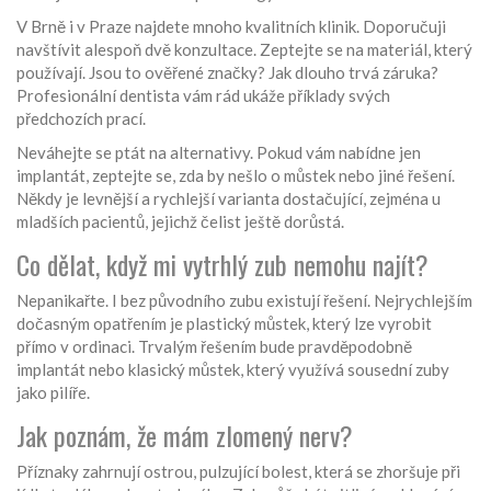
V Brně i v Praze najdete mnoho kvalitních klinik. Doporučuji
navštívit alespoň dvě konzultace. Zeptejte se na materiál, který
používají. Jsou to ověřené značky? Jak dlouho trvá záruka?
Profesionální dentista vám rád ukáže příklady svých
předchozích prací.
Neváhejte se ptát na alternativy. Pokud vám nabídne jen
implantát, zeptejte se, zda by nešlo o můstek nebo jiné řešení.
Někdy je levnější a rychlejší varianta dostačující, zejména u
mladších pacientů, jejichž čelist ještě dorůstá.
Co dělat, když mi vytrhlý zub nemohu najít?
Nepanikařte. I bez původního zubu existují řešení. Nejrychlejším
dočasným opatřením je plastický můstek, který lze vyrobit
přímo v ordinaci. Trvalým řešením bude pravděpodobně
implantát nebo klasický můstek, který využívá sousední zuby
jako pilíře.
Jak poznám, že mám zlomený nerv?
Příznaky zahrnují ostrou, pulzující bolest, která se zhoršuje při