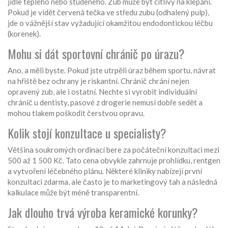
jídle teplého nebo studeného. Zub může být citlivý na klepání.
Pokud je vidět červená tečka ve středu zubu (odhalený pulp),
jde o vážnější stav vyžadující okamžitou endodontickou léčbu
(korenek).
Mohu si dát sportovní chránič po úrazu?
Ano, a měli byste. Pokud jste utrpěli úraz během sportu, návrat
na hřiště bez ochrany je riskantní. Chránič chrání nejen
opravený zub, ale i ostatní. Nechte si vyrobit individuální
chránič u dentisty, pasové z drogerie nemusí dobře sedět a
mohou tlakem poškodit čerstvou opravu.
Kolik stojí konzultace u specialisty?
Většina soukromých ordinací bere za počáteční konzultaci mezi
500 až 1 500 Kč. Tato cena obvykle zahrnuje prohlídku, rentgen
a vytvoření léčebného plánu. Některé kliniky nabízejí první
konzultaci zdarma, ale často je to marketingový tah a následná
kalkulace může být méně transparentní.
Jak dlouho trvá výroba keramické korunky?