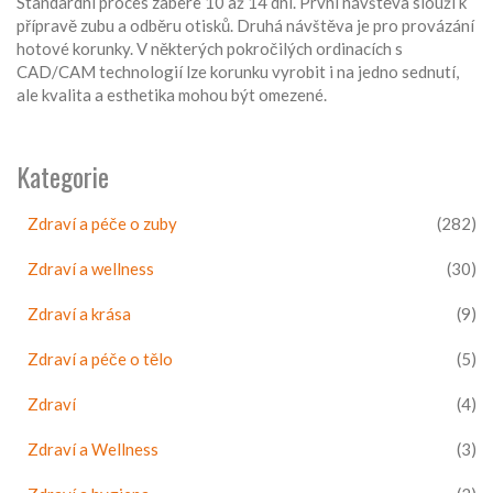
Standardní proces zabere 10 až 14 dní. První návštěva slouží k
přípravě zubu a odběru otisků. Druhá návštěva je pro provázání
hotové korunky. V některých pokročilých ordinacích s
CAD/CAM technologií lze korunku vyrobit i na jedno sednutí,
ale kvalita a esthetika mohou být omezené.
Kategorie
Zdraví a péče o zuby
(282)
Zdraví a wellness
(30)
Zdraví a krása
(9)
Zdraví a péče o tělo
(5)
Zdraví
(4)
Zdraví a Wellness
(3)