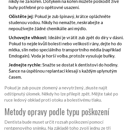
nikdy ne za kořen. Dotykem na kořen můžete poškodit živé
buňy potřebné pro opětovné usazení.
Očistěte jej:
Pokud je zub špinavý, krátce opláchněte
studenou vodou. Nikdy ho nemažte, neskrabejte a
nepoužívejte žádné chemikálie ani mýdlo.
Uchovejte vlhkost:
Ideální je vrátit zub zpět do díry v dásni.
Pokud to nejde kvůli bolesti nebo velikosti rány, dejte ho do
mléka, slin nebo speciálního transportního média (například
Emdogain). Voda je horší volba, protože vysušuje buňky.
Jednejte rychle:
Snažte se dostat k dentistovi do hodiny.
Šance na úspěšnou replantaci klesají s každým uplynutým
časem.
Pokud je zub pouze zlomený a nevytržený, zkuste najít
odštípnutý úlomek. Někdy ho lze přilepit zpět. Mějte také po
ruce ledový obklad proti otoku a bolestivému tlaku.
Metody opravy podle typu poškození
Dentista bude muset určit rozsah poškození pomocí
rentgenového snímku. Na základě toho zvolí jednu ze tří