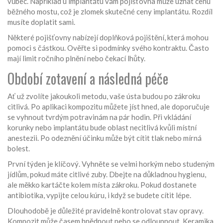
vůbec. Například u implantátu vám pojišťovna může uznat cenu
běžného mostu, což je zlomek skutečné ceny implantátu. Rozdíl
musíte doplatit sami.
Některé pojišťovny nabízejí doplňková pojištění, která mohou
pomoci s částkou. Ověřte si podmínky svého kontraktu. Často
mají limit ročního plnění nebo čekací lhůty.
Období zotavení a následná péče
Ať už zvolíte jakoukoli metodu, vaše ústa budou po zákroku
citlivá. Po aplikaci kompozitu můžete jíst hned, ale doporučuje
se vyhnout tvrdým potravinám na pár hodin. Při vkládání
korunky nebo implantátu bude oblast necitlivá kvůli místní
anestezii. Po odeznění účinku může být cítit tlak nebo mírná
bolest.
První týden je klíčový. Vyhněte se velmi horkým nebo studeným
jídlům, pokud máte citlivé zuby. Dbejte na důkladnou hygienu,
ale měkko kartáčte kolem místa zákroku. Pokud dostanete
antibiotika, vypijte celou kúru, i když se budete cítit lépe.
Dlouhodobě je důležité pravidelně kontrolovat stav opravy.
Kompozit může časem hnědnout nebo se odloupnout. Keramika