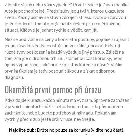
Zlomíte si zub nebo vám vypadne? První reakce je často panika.
A to je pochopitelné. Přední zuby jsou tváří, kterou ukazujete
světu. Každý úsměv se stává zdrojem stresu. Dobrou zprávou
je, že moderní stomatologie nabízí řešení pro téměř každou
situaci. Klíčové je jednat rychle a vědět, kam jít.
Než se podíváme na ceny a konkrétní postupy, pojďme si ujasnit
jednu zásadní věc. Neexistuje univerzální „oprava“. Existují
různé typy poškození a každý vyžaduje jiný přístup. Záleží na
tom, zda jde o drobnou trhlinu, zlomenou část korunky, nebo
úplný výpad zubu. Také hraje roli stav kořene a dásně. Vaším
prvním úkolem je tedy posoudit škodu a získat odbornou
diagnózu.
Okamžitá první pomoc při úrazu
Když dojde k úrazu, každá minuta má význam. Správné zacházení
v prvních minutách může rozhodnout o tom, zda původní zub
zachráníte, nebo budete potřebovat náhradu. Pokud vám
vytrhlý přední zub ještě drží v ruce, neváhejte.
Najděte zub:
Držte ho pouze za korunku (viditelnou část),