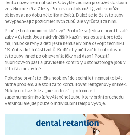
Tento název není náhodný. Obvykle začínají prorážet do dásní
ve věku mezi
5 a 7 lety
. Proces není okamžitý; zub se může
objevovat po dobu několika měsíců. Důležité je, že tyto zuby
nevypadávají z pozic mléčných zubů, ale vyrůstají za nimi.
Proč je tento moment klíčový? Protože se jedná o první trvalé
zuby v ústech. Jsou náchylnější k kazům než ostatní, protože
mají hluboké rýhy a děti ještě nemusely plně osvojit techniku
čištění zadních částí zubů. Rodiče by měli začít kontrolovat
tyto zuby ihned po objevení špičky nad dásní. Použití
fluoridových past a pravidelné kontroly u stomatologa jsou v
této fázi nezbytné.
Pokud se první stolička neobjeví do sedmi let, nemusí to být
nutně problém, ale stojí za to konzultovat rentgenový snímek.
Někdy dochází k tzv. „mesiodens“ - přítomnosti
supernumerárního (převýšeného) zubu, který brání průchodu.
Většinou ale jde pouze o individuální tempo vývoje.