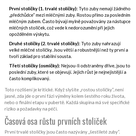
První stoličky (1. trvalé stoličky):
Tyto zuby nemají žádného
„předchůdce“ mezi mléčnými zuby. Rostou přímo za posledním
mléčným zubem. Často bývají mylně považovány za nástupce
mléčných stoliček, což vede k nedorozumění při jejich
opožděném výskytu.
Druhé stoličky (2. trvalé stoličky):
Tyto zuby nahrazují
velké mléčné stoličky. Jsou větší a robustnější než ty první a
tvoří základ pro stabilní sousta.
Třetí stoličky (osmičky):
Nejsou-li odstraněny dříve, jsou to
poslední zuby, které se objevují. Jejich růst je nejnejistější a
často komplikovaný.
Toto rozlišení je kritické. Když slyšíte „rostou stoličky“, není
jasné, zda jde o první fázi výměny kolem šestého roku života,
nebo o finální etapu v pubertě. Každá skupina má své specifické
riziko a požadavky na péči.
Časová osa růstu prvních stoliček
První trvalé stoličky jsou často nazývány „šestileté zuby“.