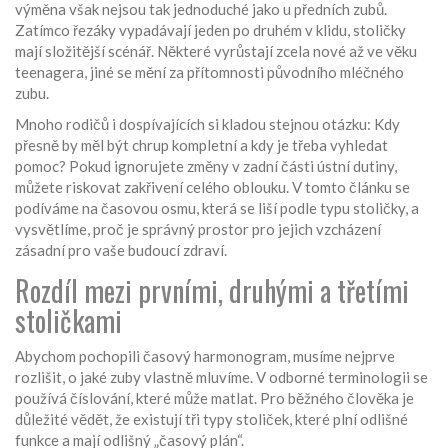
výměna však nejsou tak jednoduché jako u předních zubů.
Zatímco řezáky vypadávají jeden po druhém v klidu, stoličky
mají složitější scénář. Některé vyrůstají zcela nové až ve věku
teenagera, jiné se mění za přítomnosti původního mléčného
zubu.
Mnoho rodičů i dospívajících si kladou stejnou otázku: Kdy
přesně by měl být chrup kompletní a kdy je třeba vyhledat
pomoc? Pokud ignorujete změny v zadní části ústní dutiny,
můžete riskovat zakřivení celého oblouku. V tomto článku se
podíváme na časovou osmu, která se liší podle typu stoličky, a
vysvětlíme, proč je správný prostor pro jejich vzcházení
zásadní pro vaše budoucí zdraví.
Rozdíl mezi prvními, druhými a třetími
stoličkami
Abychom pochopili časový harmonogram, musíme nejprve
rozlišit, o jaké zuby vlastně mluvíme. V odborné terminologii se
používá číslování, které může matlat. Pro běžného člověka je
důležité vědět, že existují tři typy stoliček, které plní odlišné
funkce a mají odlišný „časový plán“.