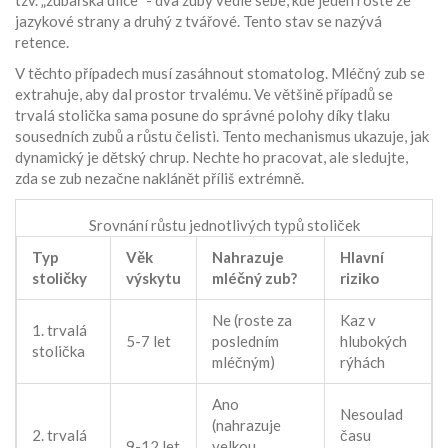
tzv. „zubařská ulice“ - dva zuby vedle sebe, kde jeden roste ze
jazykové strany a druhý z tvářové. Tento stav se nazývá
retence.
V těchto případech musí zasáhnout stomatolog. Mléčný zub se
extrahuje, aby dal prostor trvalému. Ve většině případů se
trvalá stolička sama posune do správné polohy díky tlaku
sousedních zubů a růstu čelisti. Tento mechanismus ukazuje, jak
dynamický je dětský chrup. Nechte ho pracovat, ale sledujte,
zda se zub nezačne naklánět příliš extrémně.
Srovnání růstu jednotlivých typů stoliček
Typ
Věk
Nahrazuje
Hlavní
stoličky
výskytu
mléčný zub?
riziko
Ne (roste za
Kaz v
1. trvalá
5-7 let
posledním
hlubokých
stolička
mléčným)
rýhách
Ano
Nesoulad
(nahrazuje
2. trvalá
času
9-12 let
velkou