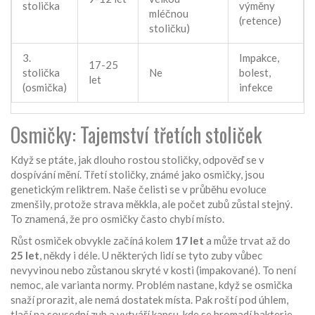
stolička
výměny
mléčnou
(retence)
stoličku)
3.
Impakce,
17-25
stolička
Ne
bolest,
let
(osmička)
infekce
Osmičky: Tajemství třetích stoliček
Když se ptáte, jak dlouho rostou stoličky, odpověď se v
dospívání mění. Třetí stoličky, známé jako osmičky, jsou
genetickým reliktrem. Naše čelisti se v průběhu evoluce
zmenšily, protože strava měkkla, ale počet zubů zůstal stejný.
To znamená, že pro osmičky často chybí místo.
Růst osmiček obvykle začíná kolem
17 let
a může trvat až do
25 let
, někdy i déle. U některých lidí se tyto zuby vůbec
nevyvinou nebo zůstanou skryté v kosti (impakované). To není
nemoc, ale varianta normy. Problém nastane, když se osmička
snaží prorazit, ale nemá dostatek místa. Pak roští pod úhlem,
tlačí na sousední zub a vytváří kapsu, kde se hromadí bakterie.