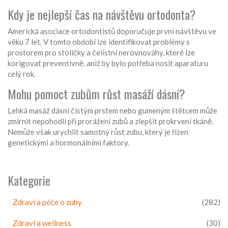
Kdy je nejlepší čas na návštěvu ortodonta?
Americká asociace ortodontistů doporučuje první návštěvu ve
věku 7 let. V tomto období lze identifikovat problémy s
prostorem pro stoličky a čelistní nerovnováhy, které lze
korigovat preventivně, aniž by bylo potřeba nosit aparaturu
celý rok.
Mohu pomoct zubům růst masáží dásní?
Lehká masáž dásní čistým prstem nebo gumeným štětcem může
zmírnit nepohodlí při prorážení zubů a zlepšit prokrvení tkáně.
Nemůže však urychlit samotný růst zubu, který je řízen
genetickými a hormonálními faktory.
Kategorie
Zdraví a péče o zuby
(282)
Zdraví a wellness
(30)