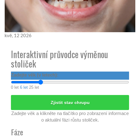
kvě, 12 2026
Interaktivní průvodce výměnou
stoliček
Zadejte věk (v letech):
0 let
6 let
25 let
Zjistit stav chrupu
Načítání...
Zadejte věk a klikněte na tlačítko pro zobrazení informace
o aktuální fázi růstu stoliček.
Fáze