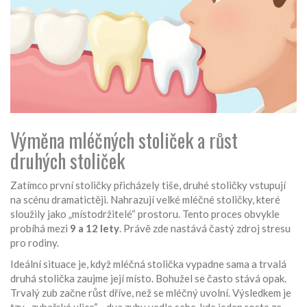
Výměna mléčných stoliček a růst
druhých stoliček
Zatímco první stoličky přicházely tiše, druhé stoličky vstupují
na scénu dramatictěji. Nahrazují velké mléčné stoličky, které
sloužily jako „místodržitelé“ prostoru. Tento proces obvykle
probíhá mezi
9 a 12 lety
. Právě zde nastává častý zdroj stresu
pro rodiny.
Ideální situace je, když mléčná stolička vypadne sama a trvalá
druhá stolička zaujme její místo. Bohužel se často stává opak.
Trvalý zub začne růst dříve, než se mléčný uvolní. Výsledkem je