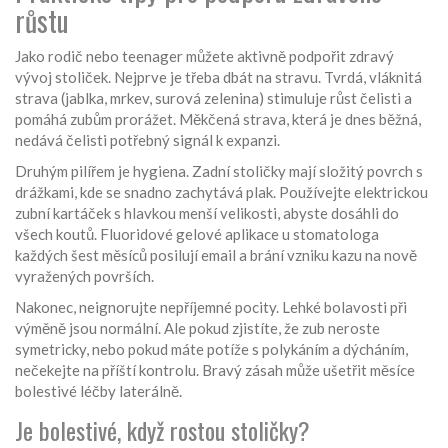
růstu
Jako rodič nebo teenager můžete aktivně podpořit zdravý
vývoj stoliček. Nejprve je třeba dbát na stravu. Tvrdá, vláknitá
strava (jablka, mrkev, surová zelenina) stimuluje růst čelisti a
pomáhá zubům prorážet. Měkčená strava, která je dnes běžná,
nedává čelisti potřebný signál k expanzi.
Druhým pilířem je hygiena. Zadní stoličky mají složitý povrch s
drážkami, kde se snadno zachytává plak. Používejte elektrickou
zubní kartáček s hlavkou menší velikosti, abyste dosáhli do
všech koutů. Fluoridové gelové aplikace u stomatologa
každých šest měsíců posilují email a brání vzniku kazu na nově
vyražených površích.
Nakonec, neignorujte nepříjemné pocity. Lehké bolavosti při
výměně jsou normální. Ale pokud zjistíte, že zub neroste
symetricky, nebo pokud máte potíže s polykáním a dýcháním,
nečekejte na příští kontrolu. Bravý zásah může ušetřit měsíce
bolestivé léčby laterálně.
Je bolestivé, když rostou stoličky?