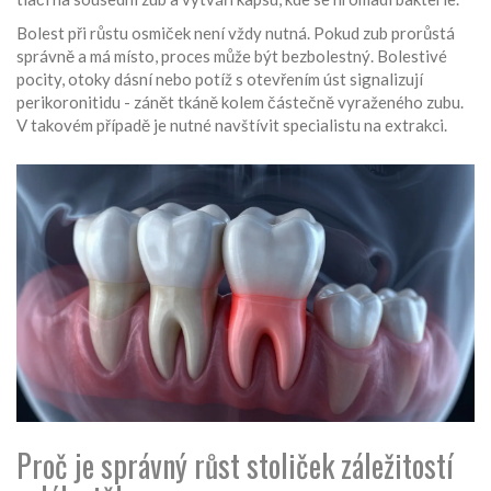
Bolest při růstu osmiček není vždy nutná. Pokud zub prorůstá
správně a má místo, proces může být bezbolestný. Bolestivé
pocity, otoky dásní nebo potíž s otevřením úst signalizují
perikoronitidu - zánět tkáně kolem částečně vyraženého zubu.
V takovém případě je nutné navštívit specialistu na extrakci.
Proč je správný růst stoliček záležitostí