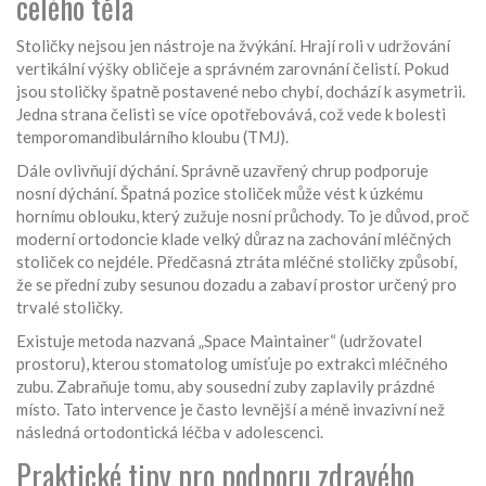
celého těla
Stoličky nejsou jen nástroje na žvýkání. Hrají roli v udržování
vertikální výšky obličeje a správném zarovnání čelistí. Pokud
jsou stoličky špatně postavené nebo chybí, dochází k asymetrii.
Jedna strana čelisti se více opotřebovává, což vede k bolesti
temporomandibulárního kloubu (TMJ).
Dále ovlivňují dýchání. Správně uzavřený chrup podporuje
nosní dýchání. Špatná pozice stoliček může vést k úzkému
hornímu oblouku, který zužuje nosní průchody. To je důvod, proč
moderní ortodoncie klade velký důraz na zachování mléčných
stoliček co nejdéle. Předčasná ztráta mléčné stoličky způsobí,
že se přední zuby sesunou dozadu a zabaví prostor určený pro
trvalé stoličky.
Existuje metoda nazvaná „Space Maintainer“ (udržovatel
prostoru), kterou stomatolog umísťuje po extrakci mléčného
zubu. Zabraňuje tomu, aby sousední zuby zaplavily prázdné
místo. Tato intervence je často levnější a méně invazivní než
následná ortodontická léčba v adolescenci.
Praktické tipy pro podporu zdravého