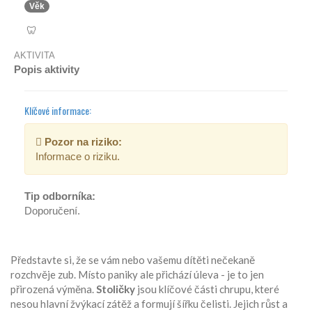
Věk
🦷
AKTIVITA
Popis aktivity
Klíčové informace:
Pozor na riziko:
Informace o riziku.
Tip odborníka:
Doporučení.
Představte si, že se vám nebo vašemu dítěti nečekaně
rozchvěje zub. Místo paniky ale přichází úleva - je to jen
přirozená výměna.
Stoličky
jsou
klíčové části chrupu, které
nesou hlavní žvýkací zátěž a formují šířku čelisti
. Jejich růst a