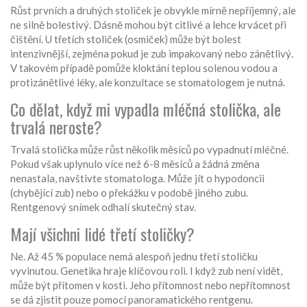
Růst prvních a druhých stoliček je obvykle mírně nepříjemný, ale
ne silně bolestivý. Dásně mohou být citlivé a lehce krvácet při
čištění. U třetích stoliček (osmiček) může být bolest
intenzivnější, zejména pokud je zub impakovaný nebo zánětlivý.
V takovém případě pomůže kloktání teplou solenou vodou a
protizánětlivé léky, ale konzultace se stomatologem je nutná.
Co dělat, když mi vypadla mléčná stolička, ale
trvalá neroste?
Trvalá stolička může růst několik měsíců po vypadnutí mléčné.
Pokud však uplynulo více než 6-8 měsíců a žádná změna
nenastala, navštivte stomatologa. Může jít o hypodoncii
(chybějící zub) nebo o překážku v podobě jiného zubu.
Rentgenový snímek odhalí skutečný stav.
Mají všichni lidé třetí stoličky?
Ne. Až 45 % populace nemá alespoň jednu třetí stoličku
vyvinutou. Genetika hraje klíčovou roli. I když zub není vidět,
může být přítomen v kosti. Jeho přítomnost nebo nepřítomnost
se dá zjistit pouze pomocí panoramatického rentgenu.