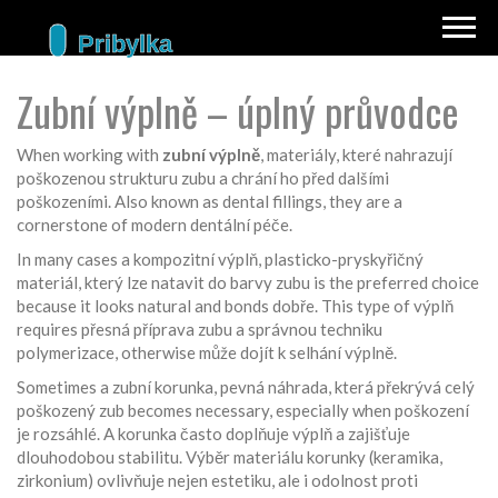
Zubní výplně – úplný průvodce
When working with
zubní výplně
,
materiály, které nahrazují
poškozenou strukturu zubu a chrání ho před dalšími
poškozeními
. Also known as
dental fillings
, they are a
cornerstone of modern dentální péče.
In many cases a
kompozitní výplň
,
plasticko-pryskyřičný
materiál, který lze natavit do barvy zubu
is the preferred choice
because it looks natural and bonds dobře. This type of výplň
requires přesná příprava zubu a správnou techniku
polymerizace, otherwise může dojít k selhání výplně.
Sometimes a
zubní korunka
,
pevná náhrada, která překrývá celý
poškozený zub
becomes necessary, especially when poškození
je rozsáhlé. A korunka často doplňuje výplň a zajišťuje
dlouhodobou stabilitu. Výběr materiálu korunky (keramika,
zirkonium) ovlivňuje nejen estetiku, ale i odolnost proti