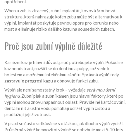
opotřebení.
When a zub is ztracený,
zubní implantát
,
kovová šroubová
struktura, která nahrazuje kořen zubu
může být alternativou k
výplni. Implantát poskytuje pevnou oporu pro korunku nebo
most a eliminuje riziko dalšího kazu na sousedních zubech.
Proč jsou zubní výplně důležité
Kariézní kaz je hlavní důvod, proč potřebujete výplň. Pokud se
kaz neodstraní, rozšíří se do dentinu a pulpy, což vede k
bolestem a možnému infekčnímu zánětu. Správná výplň tedy
zastavuje progresi kazu
a obnovuje funkci zubu.
Výplň ale není samostatný krok – vyžaduje
správnou ústní
hygienu
. Zubní plak a zubní kámen jsou hlavní faktory, které po
výplni mohou znovu napadnout oblast. Pravidelné kartáčování,
dentální nit a ústní vodu pomáhají udržet výplň čistou a
prodlužují její životnost.
V praxi se často setkáváme s otázkou, jak dlouho výplň vydrží.
Průměrná výdrž kompozitní výplně se pohybuje mezi 5‑10 lety,