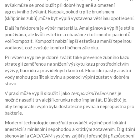
avšak může se prodloužit při dobré hygieně a omezení
agresivního žvýkání. Naopak, pokud trpíte bruxismem
(skřípáním zubů), může být výplň vystavena většímu opotřebení.
Dalším faktorem je výběr materiálu. Amalgámová výplň je stále
používána, ale kvůli estetice a obavám z rtuti mnoho pacientů
volí kompozit. Kompozit nabízí lepší estetiku a menší tepelnou
vodivost, což zvyšuje komfort během zákroku.
Při výběru výplně je dobré zvážit také
prevence zubního kazu
,
strategii zaměřenou na snížení výskytu kazu prostřednictvím
výživy, fluoridu a pravidelných kontrol
. Fluoridní pasty a ústní
vody mohou posílit sklovinu a pomoci výplní zůstat v dobrém
stavu.
V praxi může výplň sloužit i jako
temporární řešení
, než je
možné nasadit trvalejší korunku nebo implantát. Důležité je,
aby temporální výplň byla dostatečně pevná a nepropustná pro
bakterie.
Moderní technologie umožňují provádět výplně pod lokální
anestézií s minimální nepohodou a krátkým zotavením. Digitální
skenování a CAD/CAM systémy zajišťují přesnější přizpůsobení