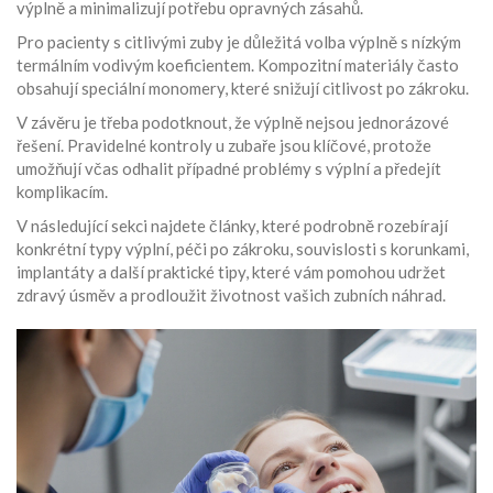
výplně a minimalizují potřebu opravných zásahů.
Pro pacienty s citlivými zuby je důležitá volba výplně s nízkým
termálním vodivým koeficientem. Kompozitní materiály často
obsahují speciální monomery, které snižují citlivost po zákroku.
V závěru je třeba podotknout, že výplně nejsou jednorázové
řešení. Pravidelné kontroly u zubaře jsou klíčové, protože
umožňují včas odhalit případné problémy s výplní a předejít
komplikacím.
V následující sekci najdete články, které podrobně rozebírají
konkrétní typy výplní, péči po zákroku, souvislosti s korunkami,
implantáty a další praktické tipy, které vám pomohou udržet
zdravý úsměv a prodloužit životnost vašich zubních náhrad.