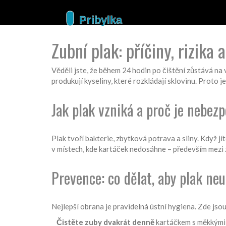
Zubní plak: příčiny, rizika
Věděli jste, že během 24 hodin po čištění zůstává na
produkují kyseliny, které rozkládají sklovinu. Proto je
Jak plak vzniká a proč je nebez
Plak tvoří bakterie, zbytková potrava a sliny. Když j
v místech, kde kartáček nedosáhne – především mezi zu
Prevence: co dělat, aby plak neu
Nejlepší obrana je pravidelná ústní hygiena. Zde jsou
Čistěte zuby dvakrát denně
kartáčkem s měkkými š