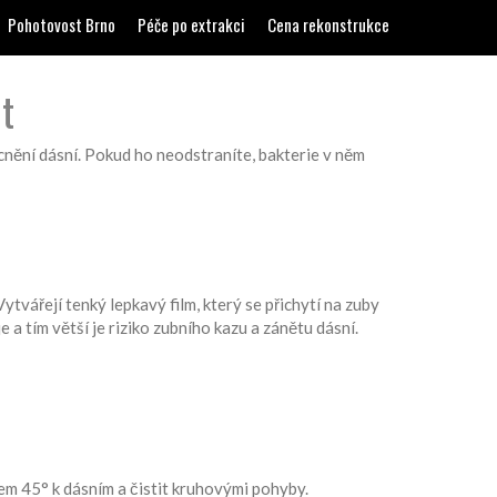
Pohotovost Brno
Péče po extrakci
Cena rekonstrukce
it
cnění dásní. Pokud ho neodstraníte, bakterie v něm
ytvářejí tenký lepkavý film, který se přichytí na zuby
 a tím větší je riziko zubního kazu a zánětu dásní.
em 45° k dásním a čistit kruhovými pohyby.