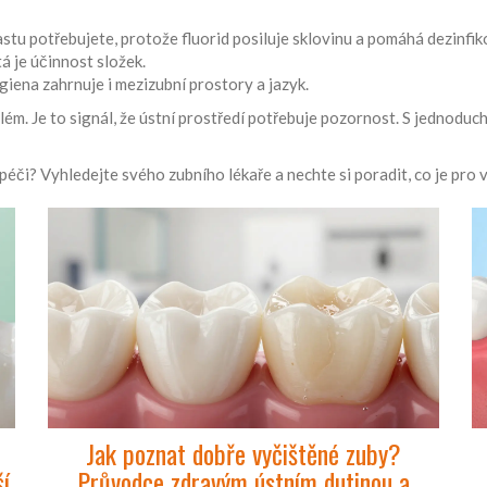
astu potřebujete, protože fluorid posiluje sklovinu a pomáhá dezinfik
tá je účinnost složek.
ygiena zahrnuje i mezizubní prostory a jazyk.
ém. Je to signál, že ústní prostředí potřebuje pozornost. S jednoduc
péči? Vyhledejte svého zubního lékaře a nechte si poradit, co je pro v
Jak poznat dobře vyčištěné zuby?
ší
Průvodce zdravým ústním dutinou a