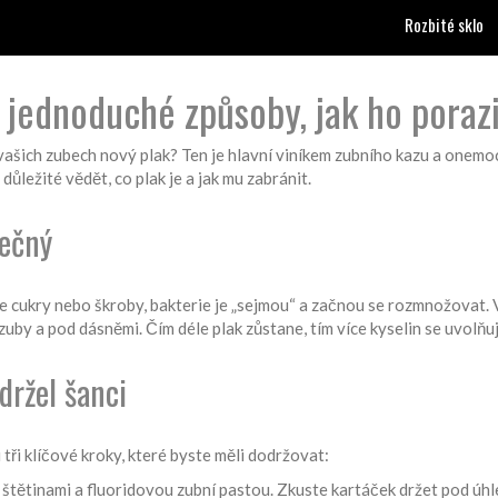
Rozbité sklo
 a jednoduché způsoby, jak ho poraz
 vašich zubech nový plak? Ten je hlavní viníkem zubního kazu a onemo
 důležité vědět, co plak je a jak mu zabránit.
pečný
íte cukry nebo škroby, bakterie je „sejmou“ a začnou se rozmnožovat. V
by a pod dásněmi. Čím déle plak zůstane, tím více kyselin se uvolňuje
držel šanci
 tři klíčové kroky, které byste měli dodržovat:
tětinami a fluoridovou zubní pastou. Zkuste kartáček držet pod úhl