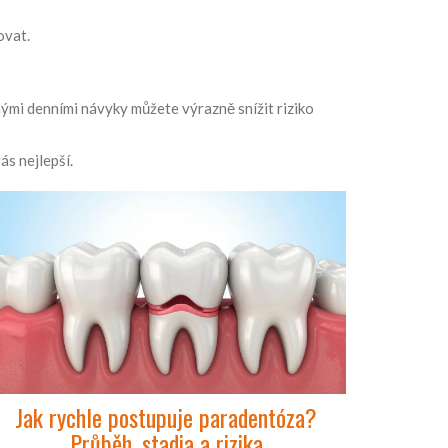
ovat.
hými denními návyky můžete výrazně snížit riziko
ás nejlepší.
Jak rychle postupuje paradentóza?
Průběh, stadia a rizika