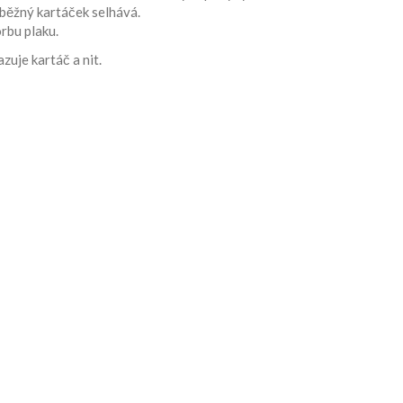
 běžný kartáček selhává.
rbu plaku.
zuje kartáč a nit.