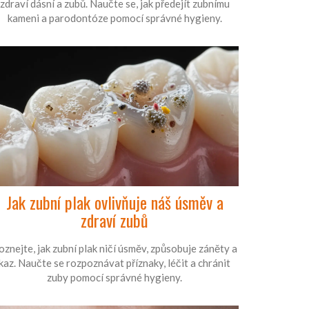
zdraví dásní a zubů. Naučte se, jak předejít zubnímu
kameni a parodontóze pomocí správné hygieny.
Jak zubní plak ovlivňuje náš úsměv a
zdraví zubů
oznejte, jak zubní plak ničí úsměv, způsobuje záněty a
kaz. Naučte se rozpoznávat příznaky, léčit a chránit
zuby pomocí správné hygieny.