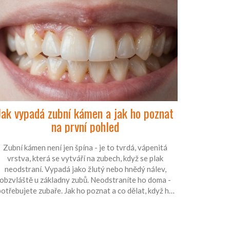
Jak vypadá zubní kámen a jak ho poznat
na první pohled
Zubní kámen není jen špína - je to tvrdá, vápenitá
vrstva, která se vytváří na zubech, když se plak
neodstraní. Vypadá jako žlutý nebo hnědý nálev,
obzvláště u základny zubů. Neodstraníte ho doma -
potřebujete zubaře. Jak ho poznat a co dělat, když ho
máte.