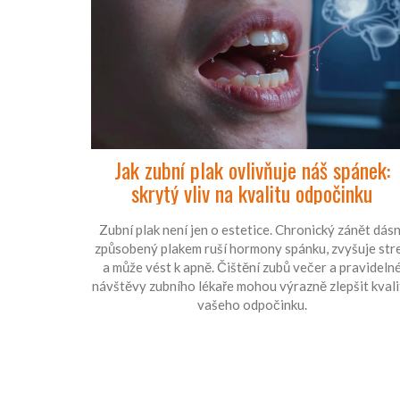
Jak zubní plak ovlivňuje náš spánek:
skrytý vliv na kvalitu odpočinku
Zubní plak není jen o estetice. Chronický zánět dásn
způsobený plakem ruší hormony spánku, zvyšuje str
a může vést k apně. Čištění zubů večer a pravideln
návštěvy zubního lékaře mohou výrazně zlepšit kvali
vašeho odpočinku.