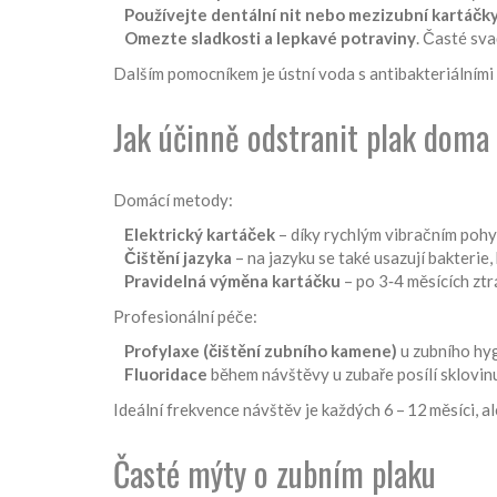
Používejte dentální nit nebo mezizubní kartáčk
Omezte sladkosti a lepkavé potraviny
. Časté sva
Dalším pomocníkem je ústní voda s antibakteriálními s
Jak účinně odstranit plak doma 
Domácí metody:
Elektrický kartáček
– díky rychlým vibračním pohy
Čištění jazyka
– na jazyku se také usazují bakterie
Pravidelná výměna kartáčku
– po 3‑4 měsících ztrá
Profesionální péče:
Profylaxe (čištění zubního kamene)
u zubního hyg
Fluoridace
během návštěvy u zubaře posílí sklovin
Ideální frekvence návštěv je každých 6 – 12 měsíci, a
Časté mýty o zubním plaku