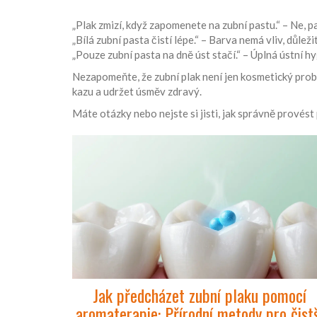
„Plak zmizí, když zapomenete na zubní pastu.“ – Ne, p
„Bílá zubní pasta čistí lépe.“ – Barva nemá vliv, důleži
„Pouze zubní pasta na dně úst stačí.“ – Úplná ústní h
Nezapomeňte, že zubní plak není jen kosmetický probl
kazu a udržet úsměv zdravý.
Máte otázky nebo nejste si jisti, jak správně provést 
Jak předcházet zubní plaku pomocí
aromaterapie: Přírodní metody pro čist