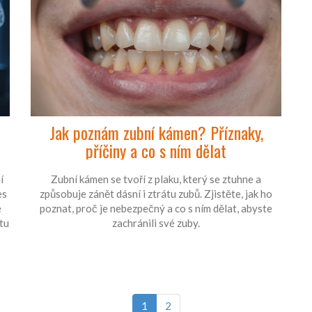
Jak poznám zubní kámen? Příznaky,
příčiny a co s ním dělat
í
Zubní kámen se tvoří z plaku, který se ztuhne a
es
způsobuje zánět dásní i ztrátu zubů. Zjistěte, jak ho
é
poznat, proč je nebezpečný a co s ním dělat, abyste
tu
zachránili své zuby.
1
2