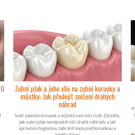
10
Zubní plak a jeho vliv na zubní korunky a
můstky: Jak předejít zničení drahých
náhrad
P
í
Svět zubních korunek a můstků není bez rizik. Zjistěte,
jak zubní plak nenápadně ničí drahé náhrady a jak
správnou hygienou zabránit kazu pod korunkou a
zánětu dásní.