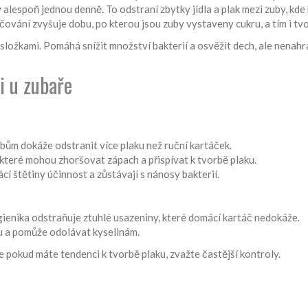
y
alespoň jednou denně. To odstraní zbytky jídla a plak mezi zuby, kde
čování zvyšuje dobu, po kterou jsou zuby vystaveny cukru, a tím i tvo
ložkami. Pomáhá snížit množství bakterií a osvěžit dech, ale nenahra
i u zubaře
bům dokáže odstranit více plaku než ruční kartáček.
, které mohou zhoršovat zápach a přispívat k tvorbě plaku.
cí štětiny účinnost a zůstávají s nánosy bakterií.
ienika odstraňuje ztuhlé usazeniny, které domácí kartáč nedokáže.
u a pomůže odolávat kyselinám.
le pokud máte tendenci k tvorbě plaku, zvažte častější kontroly.