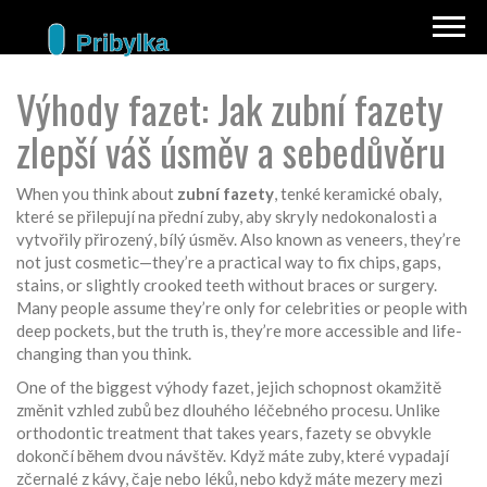
Výhody fazet: Jak zubní fazety
zlepší váš úsměv a sebedůvěru
When you think about
zubní fazety
,
tenké keramické obaly,
které se přilepují na přední zuby, aby skryly nedokonalosti a
vytvořily přirozený, bílý úsměv
. Also known as
veneers
, they’re
not just cosmetic—they’re a practical way to fix chips, gaps,
stains, or slightly crooked teeth without braces or surgery.
Many people assume they’re only for celebrities or people with
deep pockets, but the truth is, they’re more accessible and life-
changing than you think.
One of the biggest
výhody fazet
,
jejich schopnost okamžitě
změnit vzhled zubů bez dlouhého léčebného procesu
.
Unlike
orthodontic treatment that takes years, fazety se obvykle
dokončí během dvou návštěv. Když máte zuby, které vypadají
zčernalé z kávy, čaje nebo léků, nebo když máte mezery mezi