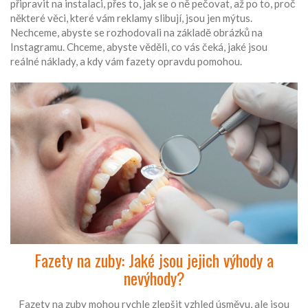
připravit na instalaci, přes to, jak se o ně pečovat, až po to, proč
některé věci, které vám reklamy slibují, jsou jen mýtus.
Nechceme, abyste se rozhodovali na základě obrázků na
Instagramu. Chceme, abyste věděli, co vás čeká, jaké jsou
reálné náklady, a kdy vám fazety opravdu pomohou.
Fazety na zuby: Jaké jsou jejich výhody a
nevýhody?
Fazety na zuby mohou rychle zlepšit vzhled úsměvu, ale jsou