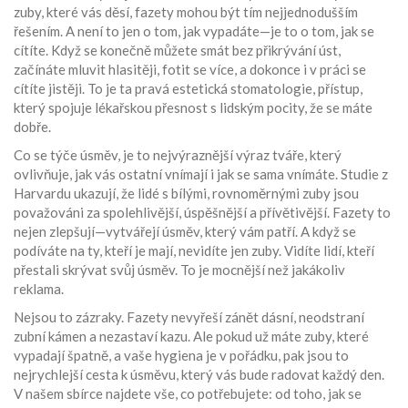
zuby, které vás děsí, fazety mohou být tím nejjednodušším
řešením. A není to jen o tom, jak vypadáte—je to o tom, jak se
cítíte. Když se konečně můžete smát bez přikrývání úst,
začínáte mluvit hlasitěji, fotit se více, a dokonce i v práci se
cítíte jistěji. To je ta pravá
estetická stomatologie
,
přístup,
který spojuje lékařskou přesnost s lidským pocity, že se máte
dobře
.
Co se týče
úsměv
,
je to nejvýraznější výraz tváře, který
ovlivňuje, jak vás ostatní vnímají i jak se sama vnímáte
.
Studie z
Harvardu ukazují, že lidé s bílými, rovnoměrnými zuby jsou
považováni za spolehlivější, úspěšnější a přívětivější. Fazety to
nejen zlepšují—vytvářejí úsměv, který vám patří. A když se
podíváte na ty, kteří je mají, nevidíte jen zuby. Vidíte lidí, kteří
přestali skrývat svůj úsměv. To je mocnější než jakákoliv
reklama.
Nejsou to zázraky. Fazety nevyřeší zánět dásní, neodstraní
zubní kámen a nezastaví kazu. Ale pokud už máte zuby, které
vypadají špatně, a vaše hygiena je v pořádku, pak jsou to
nejrychlejší cesta k úsměvu, který vás bude radovat každý den.
V našem sbírce najdete vše, co potřebujete: od toho, jak se