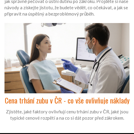
jak správně pečovat o ústní dutinu po zákroku. Projděte si naše
návody a získejte jistotu, že budete vědět, co očekávat, a jak se
připravit na úspěšný a bezproblémový průběh.
Cena trhání zubu v ČR - co vše ovlivňuje náklady
Zjistěte, jaké faktory ovlivňují cenu trhání zubu v ČR, jaké jsou
typické cenové rozpětí a na co si dát pozor před zákrokem.