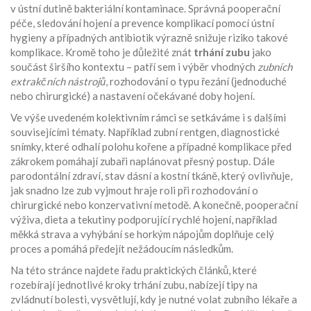
v ústní dutině bakteriální kontaminace
. Správná
pooperační
péče
,
sledování hojení a prevence komplikací pomocí ústní
hygieny a případných antibiotik
výrazně snižuje riziko takové
komplikace. Kromě toho je důležité znát
trhání zubu
jako
součást širšího kontextu – patří sem i výběr vhodných
zubních
extrakčních nástrojů
, rozhodování o typu řezání (jednoduché
nebo chirurgické) a nastavení očekávané doby hojení.
Ve výše uvedeném kolektivním rámci se setkáváme i s dalšími
souvisejícími tématy. Například
zubní rentgen
,
diagnostické
snímky, které odhalí polohu kořene a případné komplikace před
zákrokem
pomáhají zubaři naplánovat přesný postup. Dále
parodontální zdraví
,
stav dásní a kostní tkáně, který ovlivňuje,
jak snadno lze zub vyjmout
hraje roli při rozhodování o
chirurgické nebo konzervativní metodě. A konečně,
pooperační
výživa
,
dieta a tekutiny podporující rychlé hojení, například
měkká strava a vyhýbání se horkým nápojům
doplňuje celý
proces a pomáhá předejít nežádoucím následkům.
Na této stránce najdete řadu praktických článků, které
rozebírají jednotlivé kroky trhání zubu, nabízejí tipy na
zvládnutí bolesti, vysvětlují, kdy je nutné volat zubního lékaře a