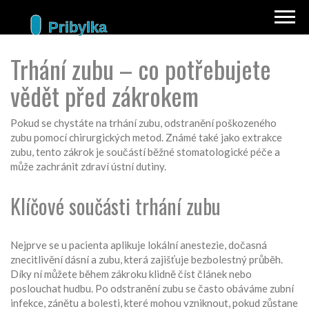
Trhání zubu – co potřebujete
vědět před zákrokem
Pokud se chystáte na
trhání zubu
,
odstranění poškozeného
zubu pomocí chirurgických metod
. Známé také jako
extrakce
zubu
, tento zákrok je součástí běžné stomatologické péče a
může zachránit zdraví ústní dutiny.
Klíčové součásti trhání zubu
Nejprve se u pacienta aplikuje
lokální anestezie
,
dočasná
znecitlivění dásní a zubu, která zajišťuje bezbolestný průběh
.
Díky ní můžete během zákroku klidně číst článek nebo
poslouchat hudbu. Po odstranění zubu se často obáváme
zubní
infekce
,
zánětu a bolesti, které mohou vzniknout, pokud zůstane