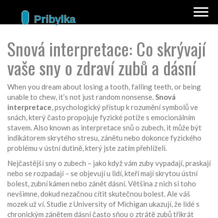
Snová interpretace: Co skrývají
vaše sny o zdraví zubů a dásní
When you dream about losing a tooth, falling teeth, or being
unable to chew, it’s not just random nonsense.
Snová
interpretace
,
psychologický přístup k rozumění symbolů ve
snách, který často propojuje fyzické potíže s emocionálním
stavem
. Also known as
interpretace snů o zubech
, it
může být
indikátorem skrytého stresu, zánětu nebo dokonce fyzického
problému v ústní dutině, který jste zatím přehlíželi
.
Nejčastější sny o zubech – jako když vám zuby vypadají, praskají
nebo se rozpadají – se objevují u lidí, kteří mají skrytou ústní
bolest, zubní kámen nebo zánět dásní. Většina z nich si toho
nevšimne, dokud nezačnou cítit skutečnou bolest. Ale váš
mozek už ví. Studie z University of Michigan ukazují, že lidé s
chronickým zánětem dásní často sňou o ztrátě zubů třikrát