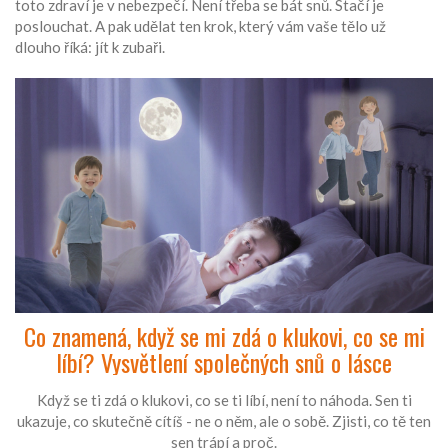
toto zdraví je v nebezpečí. Není třeba se bát snů. Stačí je
poslouchat. A pak udělat ten krok, který vám vaše tělo už
dlouho říká: jít k zubaři.
Co znamená, když se mi zdá o klukovi, co se mi
líbí? Vysvětlení společných snů o lásce
Když se ti zdá o klukovi, co se ti líbí, není to náhoda. Sen ti
ukazuje, co skutečně cítíš - ne o něm, ale o sobě. Zjisti, co tě ten
sen trápí a proč.