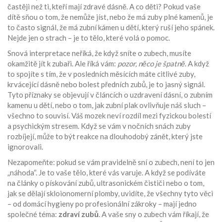
častěji než ti, kteří mají zdravé dásně. A co děti? Pokud vaše
dítě sňou o tom, že nemůže jíst, nebo že má zuby plné kamenů, je
to často signál, že má zubní kámen u dětí, který ruší jeho spánek.
Nejde jen o strach – je to tělo, které volá o pomoc.
Snová interpretace neříká, že když sníte o zubech, musíte
okamžitě jít k zubaři. Ale říká vám:
pozor, něco je špatně
. A když
to spojíte s tím, že v posledních měsících máte citlivé zuby,
krvácející dásně nebo bolest předních zubů, je to jasný signál.
Tyto příznaky se objevují v článcích o uzdravení dásní, o zubním
kamenu u dětí, nebo o tom, jak zubní plak ovlivňuje náš sluch –
všechno to souvisí. Váš mozek neví rozdíl mezi fyzickou bolestí
a psychickým stresem. Když se vám v nočních snách zuby
rozbíjejí, může to být reakce na dlouhodobý zánět, který jste
ignorovali.
Nezapomeňte: pokud se vám pravidelně sní o zubech, není to jen
„náhoda“. Je to vaše tělo, které vás varuje. A když se podíváte
na články o pískování zubů, ultrasonickém čističi nebo o tom,
jak se dělají skloionomerní plomby, uvidíte, že všechny tyto věci
– od domácí hygieny po profesionální zákroky – mají jedno
společné téma:
zdraví zubů
. A vaše sny o zubech vám říkají, že