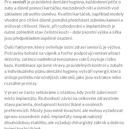
Pro
senioři
je pravidelná
dentální hygiena
,
každodenní péče o
zuby a dásně pomocí kartáčku, mezizubních nití a ústních vod
základem zdravého úsměvu. Kvalitní kartáček, například modely
vhodné pro citlivé dásně, pomáhá předcházet zubnímu kameni a
snižovat citlivost. Navíc, při rozhodování o implantátech je
nutné zohlednit stav čelistní kosti – dobrá kostní výška a šířka
jsou předpokladem úspěšné osazení.
Další faktorem, který ovlivňuje ústní zdraví seniorů, je výživa.
Potraviny bohaté na vápník a fosfor podporují remineralizaci
skloviny, zatímco nadměrná konzumace cukrů zvyšuje riziko
kazu. Kombinace správné stravy, pravidelných kontrol u zubaře
a individuálního plánu dentální hygieny vytváří synergii, která
snižuje potřebu náročnějších zákroků, jako jsou extrakce nebo
rozsáhlé protézy.
V praxi se často setkáváme s otázkou, kdy zvolit zubní most
místo implantátu. Rozhodnutí závisí na celkovém zdravotním
stavu pacienta, dostupnosti kostní tkáně a osobních
preferencích. Mosty jsou méně invazivní, ale mohou vyžadovat
úpravu sousedních zubů. Implantáty naopak nabízejí
dlouhodobou stabilitu, ale vyžadují chirurgický zákrok a dobrou
hojení kostní tkáně.