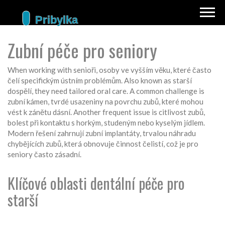
Zubní péče pro seniory
When working with
senioři
,
osoby ve vyšším věku, které často
čelí specifickým ústním problémům
. Also known as
starší
dospělí
, they need tailored oral care. A common challenge is
zubní kámen
,
tvrdé usazeniny na povrchu zubů, které mohou
vést k zánětu dásní
. Another frequent issue is
citlivost zubů
,
bolest při kontaktu s horkým, studeným nebo kyselým jídlem
.
Modern řešení zahrnují
zubní implantáty
,
trvalou náhradu
chybějících zubů, která obnovuje činnost čelistí
, což je pro
seniory často zásadní.
Klíčové oblasti dentální péče pro
starší