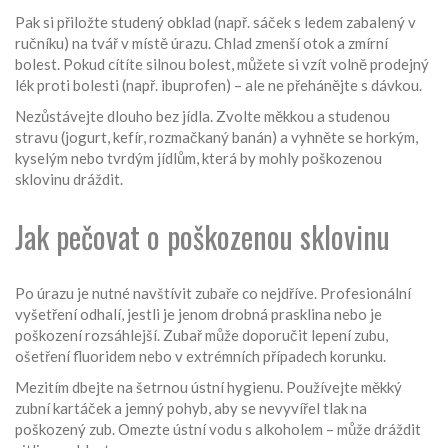
Pak si přiložte studený obklad (např. sáček s ledem zabalený v
ručníku) na tvář v místě úrazu. Chlad zmenší otok a zmírní
bolest. Pokud cítíte silnou bolest, můžete si vzít volně prodejný
lék proti bolesti (např. ibuprofen) – ale ne přehánějte s dávkou.
Nezůstávejte dlouho bez jídla. Zvolte měkkou a studenou
stravu (jogurt, kefír, rozmačkaný banán) a vyhněte se horkým,
kyselým nebo tvrdým jídlům, která by mohly poškozenou
sklovinu dráždit.
Jak pečovat o poškozenou sklovinu
Po úrazu je nutné navštívit zubaře co nejdříve. Profesionální
vyšetření odhalí, jestli je jenom drobná prasklina nebo je
poškození rozsáhlejší. Zubař může doporučit lepení zubu,
ošetření fluoridem nebo v extrémních případech korunku.
Mezitím dbejte na šetrnou ústní hygienu. Používejte měkký
zubní kartáček a jemný pohyb, aby se nevyvířel tlak na
poškozený zub. Omezte ústní vodu s alkoholem – může dráždit