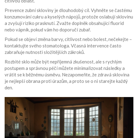
citlivou oblast.
Prevence zubní skloviny je dlouhodobý cíl. Vyhněte se častému
konzumování cukru a kyselých nápojů, protože oslabují sklovinu
a zvyšují riziko prasknutí. Zvažte doplněk obsahující fluorid
nebo vápník, pokud vám ho doporučí zubař.
Pokud se objeví změna barvy, citlivost nebo bolest, nečekejte –
kontaktujte svého stomatologa. Včasná intervence často
zabraňuje nutnosti složitějších zákroků.
Rozbité sklo může být nepříjemná zkušenost, ale s rychlým
postupem a správnou péčí můžete minimalizovat následky a
vrátit se k běžnému úsměvu. Nezapomeňte, že zdravá sklovina
je nejlepší obrana proti úrazům, a proto se o ni starejte každý
den.