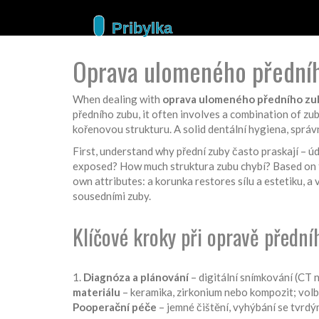
Oprava ulomeného předníh
When dealing with
oprava ulomeného předního zu
předního zubu
, it often involves a combination of
zub
kořenovou strukturu
. A solid
dentální hygiena
,
správ
First, understand why přední zuby často praskají – úd
exposed? How much struktura zubu chybí? Based on t
own attributes: a korunka restores sílu a estetiku, 
sousedními zuby.
Klíčové kroky při opravě přední
1.
Diagnóza a plánování
– digitální snímkování (CT 
materiálu
– keramika, zirkonium nebo kompozit; volba
Pooperační péče
– jemné čištění, vyhýbání se tvrdý