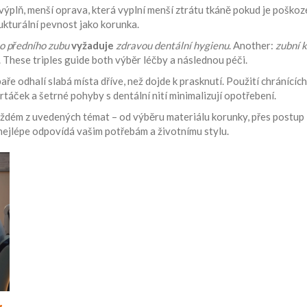
 výplň
,
menší oprava, která vyplní menší ztrátu tkáně
pokud je poškoze
rukturální pevnost jako korunka.
o předního zubu
vyžaduje
zdravou dentální hygienu
. Another:
zubní 
. These triples guide both výběr léčby a následnou péči.
aře odhalí slabá místa dříve, než dojde k prasknutí. Použití chránícíc
áček a šetrné pohyby s dentální nití minimalizují opotřebení.
o každém z uvedených témat – od výběru materiálu korunky, přes postup
 nejlépe odpovídá vašim potřebám a životnímu stylu.
y