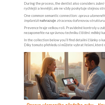
During the process, the dentist also considers
zubní
rychlejší a levnější, ale ne vždy poskytuje stejnou st
One common semantic connection:
oprava ulomenéh
implantát
nahrazuje
ztracenou kořenovou strukturu
Prevence hraje velkou roli. Pravidelné kontroly u zub
nezapomeňte na správnou techniku čištění: měkký kart
In the collection below you’ll find detailní články 
Díky tomuto přehledu si můžete vybrat řešení, které
Oprava ulomeného předního zubu - tip