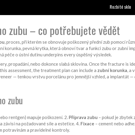
Rozbité sklo
o zubu – co potřebujete vědět
bu
,
proces, při kterém se obnovuje poškozený přední zub pomocí rů
ní korunka
,
pevná krytka, která obnoví tvar a funkci zubu
or
zubní im
ná péče o ústní dutinu
underpins every úspěšný výsledek.
ery, propadání, nebo dokonce slabá sklovina. Once the fracture is iden
his assessment, the treatment plan can include a
zubní korunka
, a 
a veneer — tenkou vrstvu porcelánu pro jemnější vzhled, a implantát 
ho zubu
nebo rentgen) mapuje poškození. 2.
Příprava zubu
– pokud je zbytek 
 závisí na požadované síle a estetice. 4.
Fixace
– cement nebo adhezi
m potravinám a pravidelné kontroly.