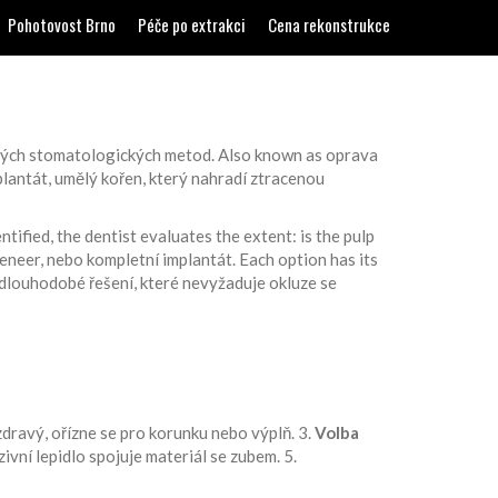
Pohotovost Brno
Péče po extrakci
Cena rekonstrukce
zných stomatologických metod
. Also known as
oprava
plantát
,
umělý kořen, který nahradí ztracenou
tified, the dentist evaluates the extent: is the pulp
veneer, nebo kompletní implantát. Each option has its
— dlouhodobé řešení, které nevyžaduje okluze se
zdravý, ořízne se pro korunku nebo výplň. 3.
Volba
vní lepidlo spojuje materiál se zubem. 5.