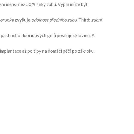
ní menší než 50 % šířky zubu. Výplň může být
korunka
zvyšuje
odolnost předního zubu
. Third:
zubní
h past nebo fluoridových gelů posiluje sklovinu. A
 implantace až po tipy na domácí péči po zákroku.