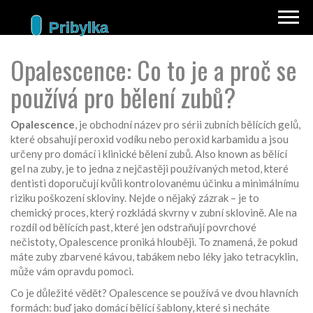
Opalescence: Co to je a proč se
používá pro bělení zubů?
Opalescence
,
je obchodní název pro sérii zubních bělících gelů,
které obsahují peroxid vodíku nebo peroxid karbamidu a jsou
určeny pro domácí i klinické bělení zubů
. Also known as
bělící
gel na zuby
, je to jedna z nejčastěji používaných metod, které
dentisti doporučují kvůli kontrolovanému účinku a minimálnímu
riziku poškození skloviny.
Nejde o nějaký zázrak – je to
chemický proces, který rozkládá skvrny v zubní sklovině. Ale na
rozdíl od bělících past, které jen odstraňují povrchové
nečistoty, Opalescence proniká hlouběji. To znamená, že pokud
máte zuby zbarvené kávou, tabákem nebo léky jako tetracyklin,
může vám opravdu pomoci.
Co je důležité vědět? Opalescence se používá ve dvou hlavních
formách: buď jako
domácí bělící šablony
, které si necháte