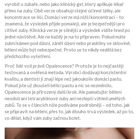
vyrobit u zubaře, nebo jako
klinický gel
, který aplikuje lékař
přímo na zuby. Obě verze obsahují stejné účinné látky, ale
koncentrace se liší. Domácí verze má nižší koncentraci – to
znamená, že výsledek přijde pomaleji, ale je bezpečnější pro
citlivé zuby. Klinická verze je silnější a výsledek vidíte hned po
jedné návštěvě. Ale ne každý je na to připraven. Pokud máte
zubní kámen pod dásní, zánět dásní nebo praskliny ve sklovině,
bělení může být nebezpečné. Proto se to nikdy nedělá bez
předchozího vyšetření.
Proč lidé volí právě Opalescence? Protože je to nejčastěji
testovaná a ověřená metoda. Výrobci dodávají konzistentní
kvalitu, a dentisti ji znají lépe než jakoukoliv domácí pastu.
Pokud jste už zkoušeli bělící pastu a nic se nezměnilo,
Opalescence je přirozený další krok. Ale pamatujte: bělení
neodstraní tetracyklinové zuby ani nezlepší vzhled umělých
zubů. To se v článcích níže podíváme podrobněji – od toho, jak
se připravit na bělení, přes to, jak dlouho trvá výsledek, až po to,
co dělat, když vám zuby začnou bolet.