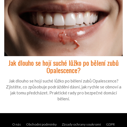
Jak dlouho se hojí suché lůžko po bělení zubů
Opalescence?
Jak dlouho se hojí suché lůžko po bělení zubů Opalescence?
Zjistěte, co způsobuje podráždění dásní, jak rychle se obnoví a
jak tomu předcházet. Praktické rady pro bezpečné domácí
bělení.
O nás
Obchodní podmínky
Zásady ochrany soukromí
GDPR