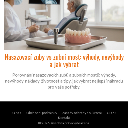
Nasazovací zuby vs zubní most: výhody, nevýhody
a jak vybrat
Porovnání nasazovacích zubů a zubních mostů: výhody,
nevýhody, náklady, životnost a tipy, jak vybrat nejlepší náhradu
pro vaše potřeby.
O nás
Obchodní podmínky
Zásady ochrany soukromí
GDPR
Kontakt
© 2026. Všechna práva vyhrazena.