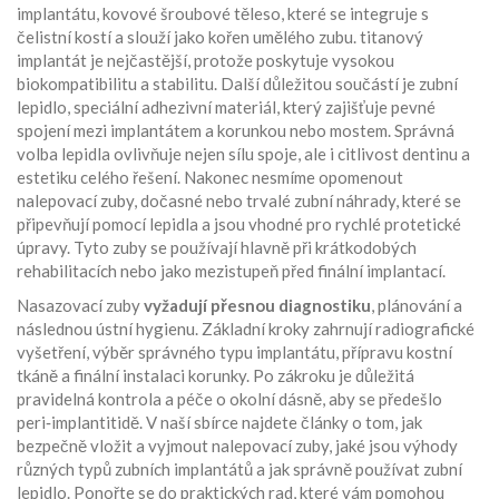
implantátu
,
kovové šroubové těleso, které se integruje s
čelistní kostí a slouží jako kořen umělého zubu
.
titanový
implantát
je nejčastější, protože poskytuje vysokou
biokompatibilitu a stabilitu. Další důležitou součástí je
zubní
lepidlo
,
speciální adhezivní materiál, který zajišťuje pevné
spojení mezi implantátem a korunkou nebo mostem
. Správná
volba lepidla ovlivňuje nejen sílu spoje, ale i citlivost dentinu a
estetiku celého řešení. Nakonec nesmíme opomenout
nalepovací zuby
,
dočasné nebo trvalé zubní náhrady, které se
připevňují pomocí lepidla a jsou vhodné pro rychlé protetické
úpravy
. Tyto zuby se používají hlavně při krátkodobých
rehabilitacích nebo jako mezistupeň před finální implantací.
Nasazovací zuby
vyžadují přesnou diagnostiku
, plánování a
následnou ústní hygienu. Základní kroky zahrnují radiografické
vyšetření, výběr správného typu implantátu, přípravu kostní
tkáně a finální instalaci korunky. Po zákroku je důležitá
pravidelná kontrola a péče o okolní dásně, aby se předešlo
peri‑implantitidě. V naší sbírce najdete články o tom, jak
bezpečně vložit a vyjmout nalepovací zuby, jaké jsou výhody
různých typů zubních implantátů a jak správně používat zubní
lepidlo. Ponořte se do praktických rad, které vám pomohou