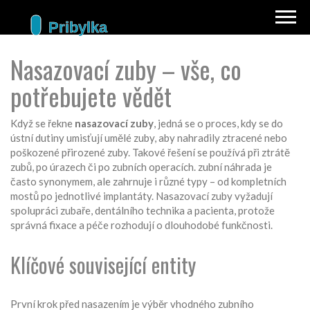
Nasazovací zuby – vše, co
potřebujete vědět
Když se řekne
nasazovací zuby
,
jedná se o proces, kdy se do
ústní dutiny umisťují umělé zuby, aby nahradily ztracené nebo
poškozené přirozené zuby
. Takové řešení se používá při ztrátě
zubů, po úrazech či po zubních operacích.
zubní náhrada
je
často synonymem, ale zahrnuje i různé typy – od kompletních
mostů po jednotlivé implantáty. Nasazovací zuby vyžadují
spolupráci zubaře, dentálního technika a pacienta, protože
správná fixace a péče rozhodují o dlouhodobé funkčnosti.
Klíčové související entity
První krok před nasazením je výběr vhodného
zubního