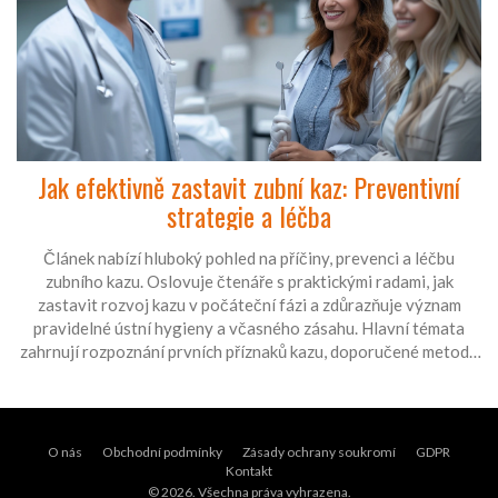
Jak efektivně zastavit zubní kaz: Preventivní
strategie a léčba
Článek nabízí hluboký pohled na příčiny, prevenci a léčbu
zubního kazu. Oslovuje čtenáře s praktickými radami, jak
zastavit rozvoj kazu v počáteční fázi a zdůrazňuje význam
pravidelné ústní hygieny a včasného zásahu. Hlavní témata
zahrnují rozpoznání prvních příznaků kazu, doporučené metody
čištění zubů a stravovací návyky podporující zdraví zubů a
dásní.
O nás
Obchodní podmínky
Zásady ochrany soukromí
GDPR
Kontakt
© 2026. Všechna práva vyhrazena.