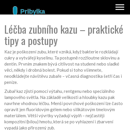
Léčba zubního kazu – praktické
tipy a postupy
Kaz je poškození zubu, které vzniká, když bakterie rozkládají
cukry a vytvářejí kyselinu. Ta postupně rozžloutne sklovinu a
dentin. Prvním znakem bývá citlivost na studené nebo sladké
věci, někdy i drobná bolest. Pokud si toho všimnete,
neodkládejte návštěvu zubaře – včasná diagnostika šetří čas i
peníze.
Zubař kaz zjistí pomocí výtahu, rentgenu nebo speciálního
lampového světla. Na základě velikosti a hloubky kazu pak
navrhne vhodnou léčbu. Menší povrchové poškození lze často
opravit jen fluoridovým gélem nebo silikátovým tmelovým
materiálem. Větší vývrtky vyžadují výplň – nejčastěji
kompozitní (bílou) hmotu, která se po vyhlazení i zbarvení
vypadá jako přirozený zub.