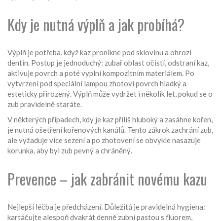
Kdy je nutná výplň a jak probíhá?
Výplň je potřeba, když kaz pronikne pod sklovinu a ohrozí
dentin. Postup je jednoduchý: zubař oblast očistí, odstraní kaz,
aktivuje povrch a poté vyplní kompozitním materiálem. Po
vytvrzení pod speciální lampou zhotoví povrch hladký a
esteticky přirozený. Výplň může vydržet i několik let, pokud se o
zub pravidelně staráte.
V některých případech, kdy je kaz příliš hluboký a zasáhne kořen,
je nutná ošetření kořenových kanálů. Tento zákrok zachrání zub,
ale vyžaduje více sezení a po zhotovení se obvykle nasazuje
korunka, aby byl zub pevný a chráněný.
Prevence – jak zabránit novému kazu
Nejlepší léčba je předcházení. Důležitá je pravidelná hygiena:
kartáčujte alespoň dvakrát denně zubní pastou s fluorem,