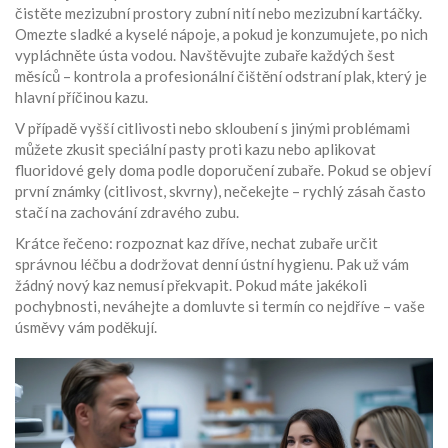
čistěte mezizubní prostory zubní nití nebo mezizubní kartáčky.
Omezte sladké a kyselé nápoje, a pokud je konzumujete, po nich
vypláchněte ústa vodou. Navštěvujte zubaře každých šest
měsíců – kontrola a profesionální čištění odstraní plak, který je
hlavní příčinou kazu.
V případě vyšší citlivosti nebo skloubení s jinými problémami
můžete zkusit speciální pasty proti kazu nebo aplikovat
fluoridové gely doma podle doporučení zubaře. Pokud se objeví
první známky (citlivost, skvrny), nečekejte – rychlý zásah často
stačí na zachování zdravého zubu.
Krátce řečeno: rozpoznat kaz dříve, nechat zubaře určit
správnou léčbu a dodržovat denní ústní hygienu. Pak už vám
žádný nový kaz nemusí překvapit. Pokud máte jakékoli
pochybnosti, neváhejte a domluvte si termín co nejdříve – vaše
úsměvy vám poděkují.