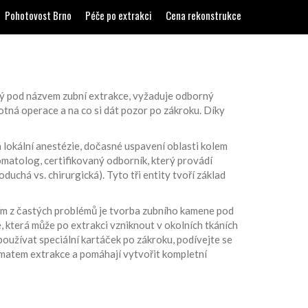
Pohotovost Brno
Péče po extrakci
Cena rekonstrukce
mý pod názvem
zubní extrakce
, vyžaduje odborný
tná operace a na co si dát pozor po zákroku. Díky
á
lokální anestézie
,
dočasné uspavení oblasti kolem
omatolog
,
certifikovaný odborník, který provádí
chá vs. chirurgická). Tyto tři entity tvoří základ
dním z častých problémů je tvorba zubního kamene pod
, která může po extrakci vzniknout v okolních tkáních
 používat speciální kartáček po zákroku, podívejte se
ématem extrakce a pomáhají vytvořit kompletní