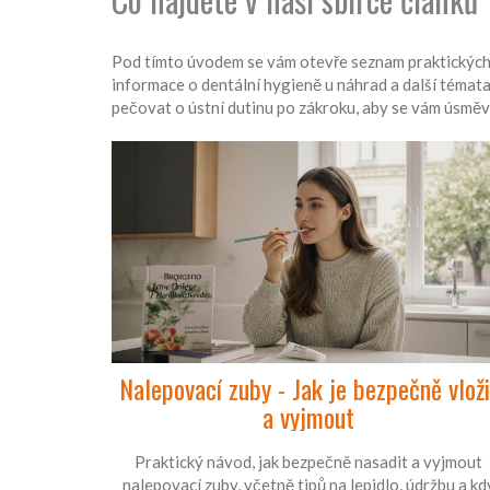
Pod tímto úvodem se vám otevře seznam praktických r
informace o dentální hygieně u náhrad a další témata,
pečovat o ústní dutinu po zákroku, aby se vám úsměv r
Nalepovací zuby - Jak je bezpečně vloži
a vyjmout
Praktický návod, jak bezpečně nasadit a vyjmout
nalepovací zuby, včetně tipů na lepidlo, údržbu a kd