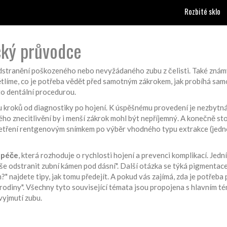
Rozbité sklo
cký průvodce
odstranění poškozeného nebo nevyžádaného zubu z čelisti
. Také zná
tlíme, co je potřeba vědět před samotným zákrokem, jak probíhá samo
to dentální procedurou.
u kroků od diagnostiky po hojení
. K úspěšnému provedení je nezbytn
ého znecitlivění by i menší zákrok mohl být nepříjemný. A konečně
st
šetření rentgenovým snímkem po výběr vhodného typu extrakce (jednodu
 péče
, která rozhoduje o rychlosti hojení a prevenci komplikací. Je
še odstranit zubní kámen pod dásní". Další otázka se týká pigmentace
" najdete tipy, jak tomu předejít. A pokud vás zajímá, zda je potřeba
rodiny". Všechny tyto související témata jsou propojena s hlavním t
vyjmutí zubu.