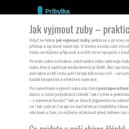
Jak vyjmout zuby – prakti
Když se řekne
jak vyjmout zuby
,
jedná se o proces 
přístup a správné nástroje. V tomto úvodu vám vysvě
tomu se můžete připravit a snížit stres spojený s tou
Prvním
zubní extrakce
,
odstranění zubu zahrnuje řad
zubu, která zajišťuje bezbolestný průběh
. Bez správn
extrakce a řídí celou péči
hraje klíčovou roli – od vy
každé bezpečné a efektivní operace.
Po samotném vyjmutí zubu nás čeká
postoperativní
dásní, o čemž pojednává článek "Jak rychle a jednodu
– v našem průvodci "Jak se zbavit pigmentu na zubech?
na "Jak vybrat Curaprox kartáček pro každého člena 
obrázek o tom, co můžete očekávat před, během i po 
Co najdete v naší sbírce článků