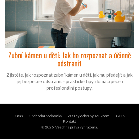
Zubní kámen u dětí: Jak ho rozpoznat a účinně
odstranit
Zjistěte, jak rozpoznat zubní kámen u dětí, jak mu předejít a jak
jej bezpečně odstranit - praktické tipy, domácí péče i
profesionální postupy.
O nás
Obchodní podmínky
Zásady ochrany soukromí
GDPR
Kontakt
© 2026. Všechna práva vyhrazena.