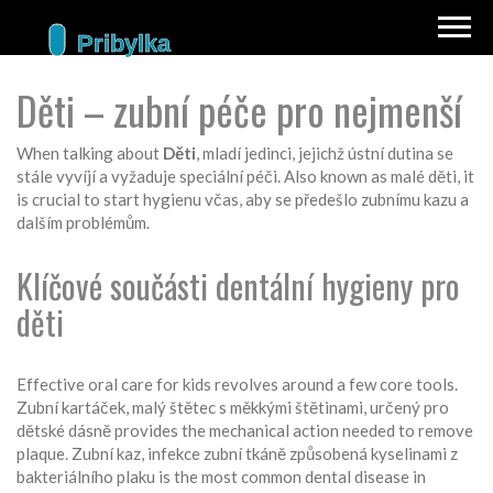
Děti – zubní péče pro nejmenší
When talking about
Děti
,
mladí jedinci, jejichž ústní dutina se
stále vyvíjí a vyžaduje speciální péči
. Also known as
malé děti
, it
is crucial to start hygienu včas, aby se předešlo zubnímu kazu a
dalším problémům.
Klíčové součásti dentální hygieny pro
děti
Effective oral care for kids revolves around a few core tools.
Zubní kartáček
,
malý štětec s měkkými štětinami, určený pro
dětské dásně
provides the mechanical action needed to remove
plaque.
Zubní kaz
,
infekce zubní tkáně způsobená kyselinami z
bakteriálního plaku
is the most common dental disease in