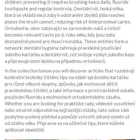
children; preventing it requires brushing twice daily, fluoride
toothpaste and regular kontrola.
Dentální nit
,
tenká nitka,
která se vkládá mezi zuby k odstranění zbytků jídla
reaches
places the brush cannot, reducing risk of interproximal caries.
Ortodontie
,
obor zabývající se zarovnáním zubů a čelistí
becomes relevant často po 6. roku věku, kdy jsou zuby
dostatečně pevné pro fixaci rovnátka. These entities form a
network: dentální hygiena zahrnuje pravidelné používání
zubního kartáčku a dentální nit, což snižuje výskyt zubního kazu
a připravuje ústní dutinu na případnou ortodoncii.
In the collection below you will discover articles that rozebírají
konkrétní techniky čištění, tipy na výběr správného kartáčku
pro různé věkové skupiny, způsoby, jak motivovat děti k
pravidelnému čištění, a také informace o první návštěvě zubaře,
používání fluoridu a možnostech ortodontického zásahu.
Whether you are looking for praktické rady, vědecké vysvětlení
nebo stručné odpovědi na nejčastější otázky, tato sekce vám
poskytne ucelený přehled a pomůže vytvořit zdravý úsměv už
od útlého věku. Připravte se na užitečné tipy, které můžete
aplikovat okamžitě.