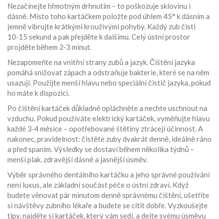
Nezačínejte hřmotným drhnutím – to poškozuje sklovinu i
dásně. Místo toho kartáčkem položte pod úhlem 45° k dásním a
jemně vibrujte krátkými krouživými pohyby. Každý zub čisti
10‑15 sekund a pak přejděte k dalšímu. Celý ústní prostor
projděte během 2‑3 minut.
Nezapomeňte na vnitřní strany zubů a jazyk. Čištění jazyka
pomáhá snižovat zápach a odstraňuje bakterie, které se na něm
usazují. Použijte menší hlavu nebo speciální čistič jazyka, pokud
ho máte k dispozici.
Po čištění kartáček důkladně opláchněte a nechte uschnout na
vzduchu. Pokud používáte elektrický kartáček, vyměňujte hlavu
každé 3‑4 měsíce – opotřebované štětiny ztrácejí účinnost. A
nakonec, pravidelnost: čistěte zuby dvakrát denně, ideálně ráno
a před spaním. Výsledky se dostaví během několika týdnů –
menší plak, zdravější dásně a jasnější úsměv.
Výběr správného dentálního kartáčku a jeho správné používání
není luxus, ale základní součást péče o ústní zdraví. Když
budete věnovat pár minutom denně správnému čištění, ušetříte
si návštěvy zubního lékaře a budete se cítit dobře. Vyzkoušejte
tipy, najděte si kartáček, který vám sedí, a dejte svému úsměvu