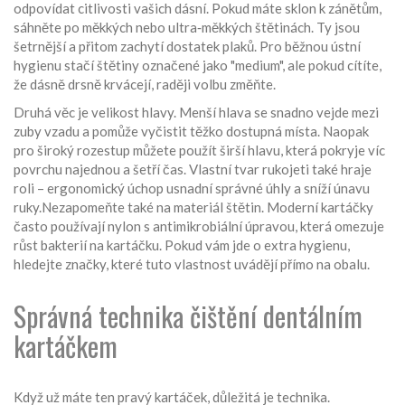
odpovídat citlivosti vašich dásní. Pokud máte sklon k zánětům,
sáhněte po měkkých nebo ultra‑měkkých štětinách. Ty jsou
šetrnější a přitom zachytí dostatek plaků. Pro běžnou ústní
hygienu stačí štětiny označené jako "medium", ale pokud cítíte,
že dásně drsně krvácejí, raději volbu změňte.
Druhá věc je velikost hlavy. Menší hlava se snadno vejde mezi
zuby vzadu a pomůže vyčistit těžko dostupná místa. Naopak
pro široký rozestup můžete použít širší hlavu, která pokryje víc
povrchu najednou a šetří čas. Vlastní tvar rukojeti také hraje
roli – ergonomický úchop usnadní správné úhly a sníží únavu
ruky.Nezapomeňte také na materiál štětin. Moderní kartáčky
často používají nylon s antimikrobiální úpravou, která omezuje
růst bakterií na kartáčku. Pokud vám jde o extra hygienu,
hledejte značky, které tuto vlastnost uvádějí přímo na obalu.
Správná technika čištění dentálním
kartáčkem
Když už máte ten pravý kartáček, důležitá je technika.