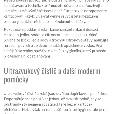
Nejjednodušší způsob, jak je odstranit, je kombinace správného
kartáčování a technik, které můžete dělat doma. Používejte
kartáček s měkkými štětinami (např. Curaprox) a nezapomeňte
kartáčovat i jazyk. Dvakrát denně si vyčistěte mezizubní
prostory dentální nití nebo mezizubními kartáčky.
Pokud máte poddásní zubní kámen, můžete zkusit domácí
metodu s jedlou sodou a citronem – ale jen jednou týdně.
Smíchejte lžičku jedlé sody s trochou citronové šťávy, aplikujte
na zubní povrch a po dvou minutách opláchněte vodou. Pro
silnější usazeniny navštivte zubního hygienika, který provede
profesionální odstraňování.
Ultrazvukový čistič a další moderní
pomůcky
Ultrazvukové čističe zubů jsou skvělou doplňkovou pomůckou.
Doporučuje se je používat jednou až dvakrát týdně, aby se
odstranily i ty nejmenší částice, které běžný kartáček
přehlédne. Nelze však nahradit běžnou ústní hygienu, ale jen ji