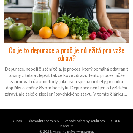
Co je to depurace a proč je důležitá pro vaše
zdraví?
Depurace, neboli čištění těla, je proces, který pomáhá odstranit
toxiny z těla a zlepšit tak celkové zdraví. Tento proces může
zahrnovat různé metody, jako jsou speciální diety, přírodní
doplňky a změny životního stylu. Depurace není jen o fyzickém
zdraví, ale také o zlepšení psychického stavu. V tomto článku se
podíváme na různé způsoby depurace a poskytneme užitečné
tipy, jak ji začlenit do svého každodenního života.
O nás
Obchodní podmínky
Zásady ochrany soukromí
GDPR
Kontakt
© 2026. Všechna práva vyhrazena.