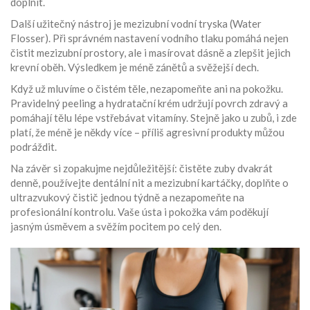
doplnit.
Další užitečný nástroj je mezizubní vodní tryska (Water
Flosser). Při správném nastavení vodního tlaku pomáhá nejen
čistit mezizubní prostory, ale i masírovat dásně a zlepšit jejich
krevní oběh. Výsledkem je méně zánětů a svěžejší dech.
Když už mluvíme o čistém těle, nezapomeňte ani na pokožku.
Pravidelný peeling a hydratační krém udržují povrch zdravý a
pomáhají tělu lépe vstřebávat vitamíny. Stejně jako u zubů, i zde
platí, že méně je někdy více – příliš agresivní produkty můžou
podráždit.
Na závěr si zopakujme nejdůležitější: čistěte zuby dvakrát
denně, používejte dentální nit a mezizubní kartáčky, doplňte o
ultrazvukový čistič jednou týdně a nezapomeňte na
profesionální kontrolu. Vaše ústa i pokožka vám poděkují
jasným úsměvem a svěžím pocitem po celý den.