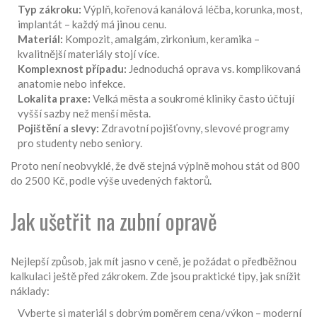
Typ zákroku:
Výplň, kořenová kanálová léčba, korunka, most,
implantát – každý má jinou cenu.
Materiál:
Kompozit, amalgám, zirkonium, keramika –
kvalitnější materiály stojí více.
Komplexnost případu:
Jednoduchá oprava vs. komplikovaná
anatomie nebo infekce.
Lokalita praxe:
Velká města a soukromé kliniky často účtují
vyšší sazby než menší města.
Pojištění a slevy:
Zdravotní pojišťovny, slevové programy
pro studenty nebo seniory.
Proto není neobvyklé, že dvě stejná výplně mohou stát od 800
do 2500 Kč, podle výše uvedených faktorů.
Jak ušetřit na zubní opravě
Nejlepší způsob, jak mít jasno v ceně, je požádat o předběžnou
kalkulaci ještě před zákrokem. Zde jsou praktické tipy, jak snížit
náklady:
Vyberte si materiál s dobrým poměrem cena/výkon – moderní