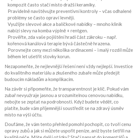
kompozit často stačí místo dražší keramiky.
Pravidelně navštěvujte preventivní kontroly – včas odhalené
problémy se často opraví levněji.
Využijte slevové akce a balíčkové nabídky – mnoho klinik
nabízí slevy na komba výplně + rentgen.
Prověřte, zda vaše pojištění hradí část zákroku – např.
kořenová kanálová terapie bývá částečně hrazena.
Porovnejte ceny mezi několika ordinacemi – i malý rozdíl může
během let ušetřit stovky korun.
Nezapomeňte, že nejlevnější řešení není vždy nejlepší. Investice
do kvalitního materiálu a zkušeného zubaře může předejít
budoucím nákladům a komplikacím.
Na závěr si připomeňte, že transparentnost je klíč. Pokud vám
zubař nevyužraje jasnou a srozumitelnou cenovou nabídku,
nebojte se zeptat na podrobnosti. Když budete vědět, co
platíte, bude vám příjemnější soustředit se na zdravý úsměv
místo na výši účtu.
Doufáme, že vám tento přehled pomohl pochopit, co tvoří cenu
opravy zubů a jak si můžete uspořit peníze, aniž byste šetřili na
kvalitě péče. Máte další otázky? Stačí napsat do komentářů a