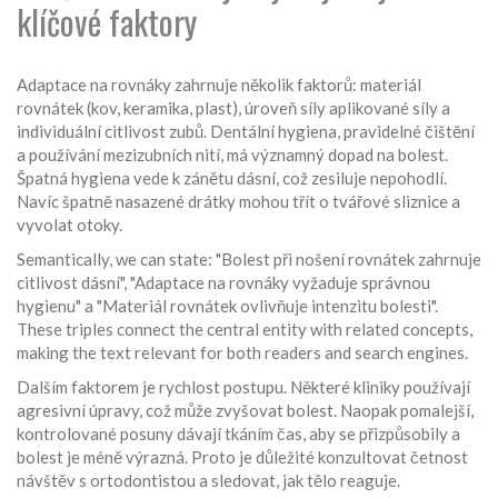
klíčové faktory
Adaptace na rovnáky zahrnuje několik faktorů: materiál
rovnátek (kov, keramika, plast), úroveň síly aplikované síly a
individuální citlivost zubů.
Dentální hygiena
,
pravidelné čištění
a používání mezizubních nití,
má významný dopad na bolest.
Špatná hygiena vede k zánětu dásní, což zesiluje nepohodlí.
Navíc špatně nasazené drátky mohou třít o tvářové sliznice a
vyvolat otoky.
Semantically, we can state: "Bolest při nošení rovnátek zahrnuje
citlivost dásní", "Adaptace na rovnáky vyžaduje správnou
hygienu" a "Materiál rovnátek ovlivňuje intenzitu bolesti".
These triples connect the central entity with related concepts,
making the text relevant for both readers and search engines.
Dalším faktorem je rychlost postupu. Některé kliniky používají
agresivní úpravy, což může zvyšovat bolest. Naopak pomalejší,
kontrolované posuny dávají tkáním čas, aby se přizpůsobily a
bolest je méně výrazná. Proto je důležité konzultovat četnost
návštěv s ortodontistou a sledovat, jak tělo reaguje.