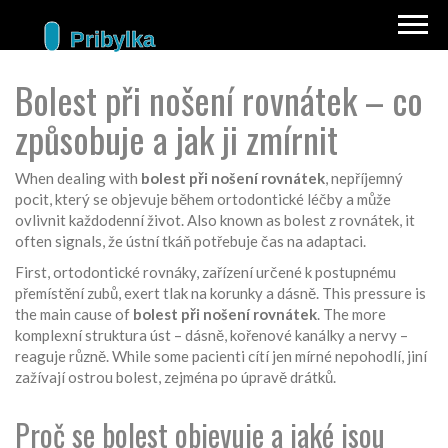
Bolest při nošení rovnátek – co
způsobuje a jak ji zmírnit
When dealing with
bolest při nošení rovnátek
,
nepříjemný
pocit, který se objevuje během ortodontické léčby a může
ovlivnit každodenní život
. Also known as
bolest z rovnátek
, it
often signals, že ústní tkáň potřebuje čas na adaptaci.
First,
ortodontické rovnáky
,
zařízení určené k postupnému
přemístění zubů,
exert tlak na korunky a dásně. This pressure is
the main cause of
bolest při nošení rovnátek
. The more
komplexní struktura úst – dásně, kořenové kanálky a nervy –
reaguje různě. While some pacienti cítí jen mírné nepohodlí, jiní
zažívají ostrou bolest, zejména po úpravě drátků.
Proč se bolest objevuje a jaké jsou