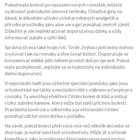
Pokud máte bolesti po nasazení nových rovnátek, můžete
vyzkoušet jednoduché úlevové techniky. Chladivé gely na
dásně, krátkodobé užívání volně prodejných analgetik a
přírodní prostředky jako aloe vera gel pomáhají zmírnit zánět.
Důležité je ale nepřekračovat doporučenou dávku a vždy
informovat zubaře o užití léků.
Správná strava také hraje roli. Tvrdé, žvýkací potraviny mohou
zvyšovat tlak na rovnáky a zhoršovat bolest. Doporučuje se
konzumovat měkké jídlo během prvních dnů po úpravě. Pokud
máte pochybnosti, zeptejte se ortodontisty na individuální
dietní doporučení.
V neposlední řadě jsou užitečné speciální pomůcky, jako jsou
ortodontické kartáčky a mezizubní nitě s vláknem určeným pro
rovnáky. Ty umožňují efektivní čištění kolem drátků a snižují
riziko zubního kamene, který může být další příčinou bolesti.
Pravidelná kontrola u odborníka a profesionální čištění
pomáhají udržet ústní dutinu v pořádku.
Na závěr, pokud bolest přetrvává více než několik dní nebo se
zhoršuje, je nutné navštívit ortodontistu. Může jít o příznak
komplikace, jako je poškození dásní nebo nesprávná pozice