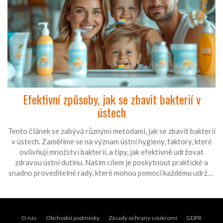
Efektivní způsoby, jak se zbavit bakterií v
ústech
Tento článek se zabývá různými metodami, jak se zbavit bakterií
v ústech. Zaměříme se na význam ústní hygieny, faktory, které
ovlivňují množství bakterií, a tipy, jak efektivně udržovat
zdravou ústní dutinu. Naším cílem je poskytnout praktické a
snadno proveditelné rady, které mohou pomoci každému udržet
si zdravý úsměv.
O nás
Obchodní podmínky
Zásady ochrany soukromí
GDPR