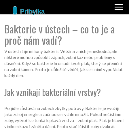
Bakterie v ústech – co to je a
proč nám vadí?
V ústech žije miliony bakterií. Většina z nich je neškodná, ale
některé mohou způsobit zápach, zubní kaz nebo problémy s
dásněmi. Když se bakterie hromadí, tvoří plak, který se přemění
na zubní kámen. Proto je důležité vědět, jak se s nimi vypořádat
každý den.
Jak vznikají bakteriální vrstvy?
Po jídle zůstává na zubech zbytky potravy. Bakterie je využijí
jako zdroj energie a začnou se rychle množit. Pokud nečistíme
zuby, vytvoří se tenká lepkavá vrstva – zubní plak. Plak je hlavní
viníkem kazu i zánětu dásní. Proto stačí čistit zuby dvakrát