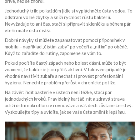
dříve, než se zhorší.
Jednoduchý trik: po každém jídle si vypláchněte ústa vodou. To
odstraní volné zbytky a sníží rychlost růstu bakterií.
Nevyžaduje to ani čas, stačí si připravit skleničku a během pár
vteřin máte ústa čistší.
Dobré návyky si můžete zapamatovat pomocí připomínek v
mobilu – například „čistím zuby“ po večeři a „nitím“ po obědě.
Když to zařadíte do rutiny, zapomene se vám to.
Pokud pocítíte častý zápach nebo bolest dásní, může to být
znamení, že bakterie jsou příliš aktivní. V takovém případě je
vhodné navštívit zubaře a nechat si provést profesionální
hygienu. Nenechte problém přerůst v chronické potíže.
Na závěr: řídit bakterie v ústech není těžké, stačí pár
jednoduchých kroků. Pravidelný kartáč, nit a zdravá strava
udrží ústní mikroflóru v rovnováze a váš dech zůstane čerstvý.
Vyzkoušejte tipy a uvidíte, jak se vaše ústa změní k lepšímu.