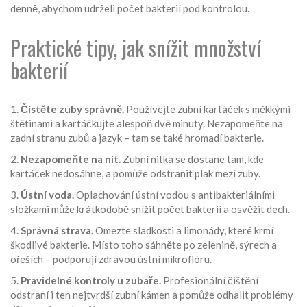
denně, abychom udrželi počet bakterií pod kontrolou.
Praktické tipy, jak snížit množství
bakterií
1.
Čistěte zuby správně.
Používejte zubní kartáček s měkkými
štětinami a kartáčkujte alespoň dvě minuty. Nezapomeňte na
zadní stranu zubů a jazyk – tam se také hromadí bakterie.
2.
Nezapomeňte na nit.
Zubní nitka se dostane tam, kde
kartáček nedosáhne, a pomůže odstranit plak mezi zuby.
3.
Ústní voda.
Oplachování ústní vodou s antibakteriálními
složkami může krátkodobě snížit počet bakterií a osvěžit dech.
4.
Správná strava.
Omezte sladkosti a limonády, které krmí
škodlivé bakterie. Místo toho sáhněte po zelenině, sýrech a
ořeších – podporují zdravou ústní mikroflóru.
5.
Pravidelné kontroly u zubaře.
Profesionální čištění
odstraní i ten nejtvrdší zubní kámen a pomůže odhalit problémy