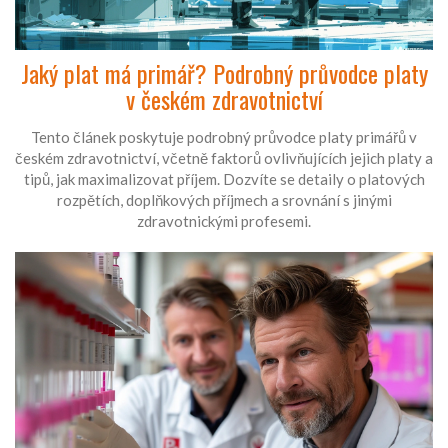
Jaký plat má primář? Podrobný průvodce platy
v českém zdravotnictví
Tento článek poskytuje podrobný průvodce platy primářů v
českém zdravotnictví, včetně faktorů ovlivňujících jejich platy a
tipů, jak maximalizovat příjem. Dozvíte se detaily o platových
rozpětích, doplňkových příjmech a srovnání s jinými
zdravotnickými profesemi.