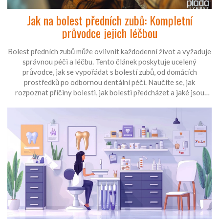
Jak na bolest předních zubů: Kompletní
průvodce jejich léčbou
Bolest předních zubů může ovlivnit každodenní život a vyžaduje
správnou péči a léčbu. Tento článek poskytuje ucelený
průvodce, jak se vypořádat s bolestí zubů, od domácích
prostředků po odbornou dentální péči. Naučíte se, jak
rozpoznat příčiny bolesti, jak bolesti předcházet a jaké jsou
nejúčinnější metody léčby. Získáte tak potřebné informace,
které vám pomohou udržet vaše zuby zdravé a zabránit dalším
problémům.