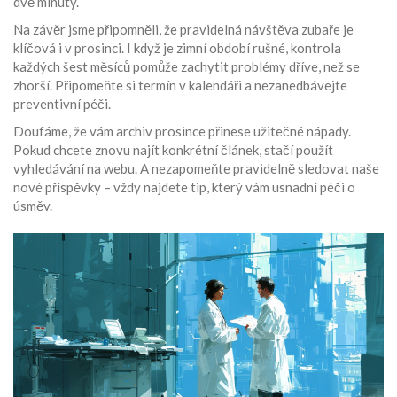
dvě minuty.
Na závěr jsme připomněli, že pravidelná návštěva zubaře je
klíčová i v prosinci. I když je zimní období rušné, kontrola
každých šest měsíců pomůže zachytit problémy dříve, než se
zhorší. Připomeňte si termín v kalendáři a nezanedbávejte
preventivní péči.
Doufáme, že vám archiv prosince přinese užitečné nápady.
Pokud chcete znovu najít konkrétní článek, stačí použít
vyhledávání na webu. A nezapomeňte pravidelně sledovat naše
nové příspěvky – vždy najdete tip, který vám usnadní péči o
úsměv.