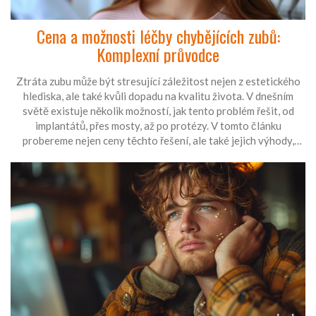
Cena a možnosti léčby chybějících zubů:
Komplexní průvodce
Ztráta zubu může být stresující záležitost nejen z estetického
hlediska, ale také kvůli dopadu na kvalitu života. V dnešním
světě existuje několik možností, jak tento problém řešit, od
implantátů, přes mosty, až po protézy. V tomto článku
probereme nejen ceny těchto řešení, ale také jejich výhody,
nevýhody a co můžete očekávat během a po léčbě. Poradíme
vám také, jak se o tyto náhrady správně starat a jaký vliv mají
na vaše celkové zdraví.