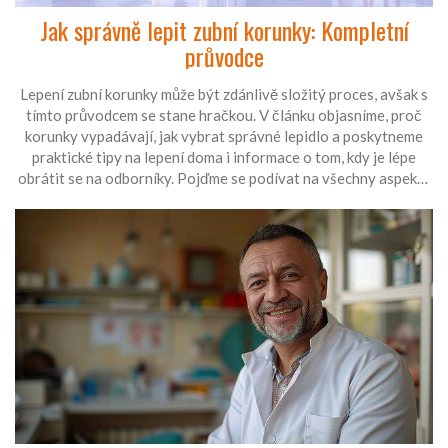
Jak správně lepit zubní korunky: Kompletní
průvodce
Lepení zubní korunky může být zdánlivě složitý proces, avšak s
tímto průvodcem se stane hračkou. V článku objasníme, proč
korunky vypadávají, jak vybrat správné lepidlo a poskytneme
praktické tipy na lepení doma i informace o tom, kdy je lépe
obrátit se na odborníky. Pojďme se podívat na všechny aspekty
lepení korunek, abyste si mohli udržet svůj úsměv krásný a
zdravý.