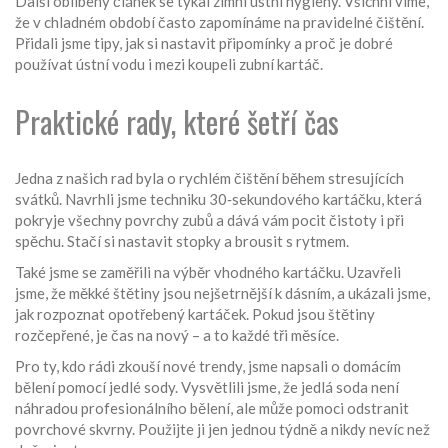
Další oblíbený článek se týkal zimní ústní hygieny. Všichni víme,
že v chladném období často zapomínáme na pravidelné čištění.
Přidali jsme tipy, jak si nastavit připomínky a proč je dobré
používat ústní vodu i mezi koupeli zubní kartáč.
Praktické rady, které šetří čas
Jedna z našich rad byla o rychlém čištění během stresujících
svátků. Navrhli jsme techniku 30‑sekundového kartáčku, která
pokryje všechny povrchy zubů a dává vám pocit čistoty i při
spěchu. Stačí si nastavit stopky a brousit s rytmem.
Také jsme se zaměřili na výběr vhodného kartáčku. Uzavřeli
jsme, že měkké štětiny jsou nejšetrnější k dásním, a ukázali jsme,
jak rozpoznat opotřebený kartáček. Pokud jsou štětiny
rozčepřené, je čas na nový – a to každé tři měsíce.
Pro ty, kdo rádi zkouší nové trendy, jsme napsali o domácím
bělení pomocí jedlé sody. Vysvětlili jsme, že jedlá soda není
náhradou profesionálního bělení, ale může pomoci odstranit
povrchové skvrny. Použijte ji jen jednou týdně a nikdy nevíc než